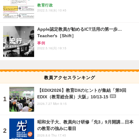
教育行政
2022.5.18(水) 10:45
Apple認定教員が勧めるICT活用の第一歩…
Teacher's［Shift］
事例
2022.5.16(月) 19:15
教員アクセスランキング
【EDIX2026】教育DXのヒントが集結「第9回
EDIX（教育総合展）大阪」10/13-15
PR
2026.7.27 Mon 9:15
昭和女子大、教員向け研修「先3」9月開講…日本
の教育の強みに着目
2026.8.6 Thu 17:45