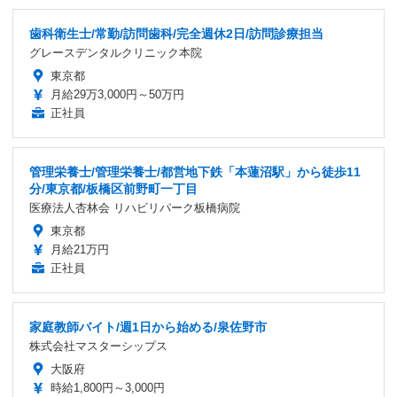
歯科衛生士/常勤/訪問歯科/完全週休2日/訪問診療担当
グレースデンタルクリニック本院
東京都
月給29万3,000円～50万円
正社員
管理栄養士/管理栄養士/都営地下鉄「本蓮沼駅」から徒歩11
分/東京都/板橋区前野町一丁目
医療法人杏林会 リハビリパーク板橋病院
東京都
月給21万円
正社員
家庭教師バイト/週1日から始める/泉佐野市
株式会社マスターシップス
大阪府
時給1,800円～3,000円