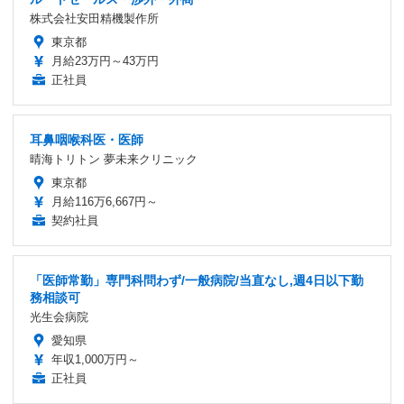
株式会社安田精機製作所
東京都
月給23万円～43万円
正社員
耳鼻咽喉科医・医師
晴海トリトン 夢未来クリニック
東京都
月給116万6,667円～
契約社員
「医師常勤」専門科問わず/一般病院/当直なし,週4日以下勤
務相談可
光生会病院
愛知県
年収1,000万円～
正社員