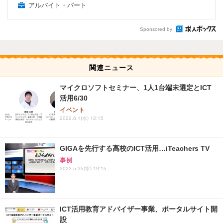
アルバイト・パート
Sponsored by
関連ニュース
マイクロソフトセミナー、1人1台端末選定とICT
活用6/30
イベント
2022.6.1(水) 12:15
GIGAを先行する高校のICT活用…iTeachers TV
事例
2022.5.25(水) 19:15
ICT活用教育アドバイザー事業、ポータルサイト開
設