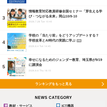
情報教育対応教員研修全国セミナー「芽生える学
び・つながる未来」岡山10/9-10
2026.7.28 Tue 10:45
学校の「当たり前」をどうアップデートする？
学校改革とAI時代の実践に学ぶ
PR
2026.8.4 Tue 14:45
幸せになるためのジェンダー教育、埼玉県が9/19
に講演会
2026.8.6 Thu 18:15
ランキングをもっと見る
NEWS CATEGORY
教材・サービス
ICT機器