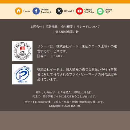
Official
Official
Official
Home
Official X
Facebook
YouTube
LINE
お問合せ
広告掲載
会社概要
リシードについて
個人情報保護方針
リシードは、株式会社イード（東証グロース上場）の運
営するサービスです。
証券コード：6038
株式会社イードは、個人情報の適切な取扱いを行う事業
者に対して付与されるプライバシーマークの付与認定を
受けています。
紹介した商品/サービスを購入、契約した場合に、
売上の一部が弊社サイトに還元されることがあります。
当サイトに掲載の記事・見出し・写真・画像の無断転載を禁じます。
Copyright © 2026 IID, Inc.