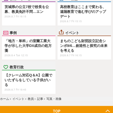
茨城県の公立7校で校長を公
高校教育はここまで変わる、
募、教員免許不問…エン
遠隔教育で進む学びのアップ
デート
2026.8.7 Fri 19:15
2026.8.7 Fri 15:15
事例
イベント
「地方・単科」の室蘭工業大
まちのこども財団設立記念シ
学が示した大学DX成功の処方
ンポ9/6…創造性と探究の未来
箋
を考える
2026.8.4 Tue 12:15
2026.8.7 Fri 16:15
教育行政
【クレーム対応Q＆A】公園で
いたずらをしている子供がい
る
2026.8.7 Fri 19:45
ホーム
›
イベント
›
教員
›
記事
›
写真・画像
TOP