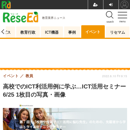
教育業界ニュース
menu
search
イベント
ービス
教育行政
ICT機器
事例
リセマム
イベント
教員
2022.6.10 Fri 9:15
高校でのICT利活用例に学ぶ…ICT活用セミナー
6/25 1枚目の写真・画像