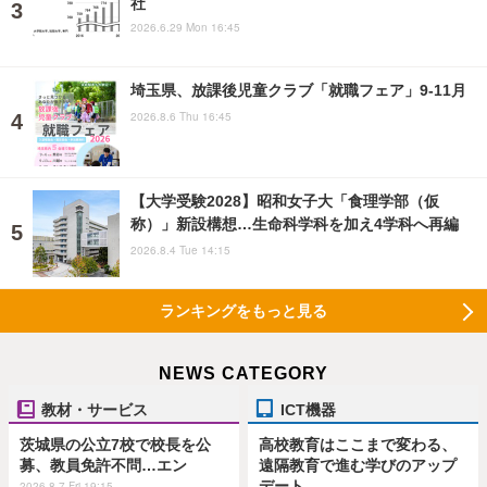
社
2026.6.29 Mon 16:45
埼玉県、放課後児童クラブ「就職フェア」9-11月
2026.8.6 Thu 16:45
【大学受験2028】昭和女子大「食理学部（仮
称）」新設構想…生命科学科を加え4学科へ再編
2026.8.4 Tue 14:15
ランキングをもっと見る
NEWS CATEGORY
教材・サービス
ICT機器
茨城県の公立7校で校長を公
高校教育はここまで変わる、
募、教員免許不問…エン
遠隔教育で進む学びのアップ
デート
2026.8.7 Fri 19:15