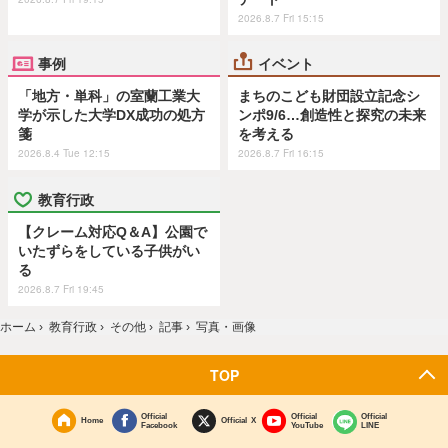
2026.8.7 Fri 15:15
事例
イベント
「地方・単科」の室蘭工業大
まちのこども財団設立記念シ
学が示した大学DX成功の処方
ンポ9/6…創造性と探究の未来
箋
を考える
2026.8.4 Tue 12:15
2026.8.7 Fri 16:15
教育行政
【クレーム対応Q＆A】公園で
いたずらをしている子供がい
る
2026.8.7 Fri 19:45
ホーム
›
教育行政
›
その他
›
記事
›
写真・画像
TOP
Official
Official
Official
Home
Official X
Facebook
YouTube
LINE