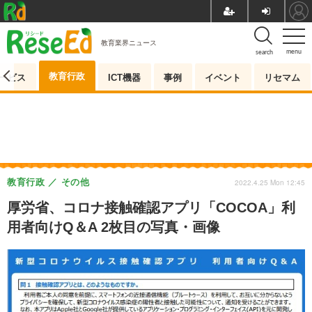
教育業界ニュース
menu
search
教育行政
ービス
ICT機器
事例
イベント
リセマム
教育行政
その他
2022.4.25 Mon 12:45
厚労省、コロナ接触確認アプリ「COCOA」利
用者向けQ＆A 2枚目の写真・画像