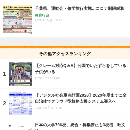
千葉県、運動会・修学旅行実施…コロナ制限緩和
教育行政
2022.4.15(金) 16:15
その他アクセスランキング
【クレーム対応Q＆A】公園でいたずらをしている
子供がいる
2026.8.7 Fri 19:45
【デジタル社会重点計画2026】2029年度までに全
自治体でクラウド型校務支援システム導入へ
2026.8.6 Thu 16:45
日本の大学796校、統合・募集停止も3校増…旺文