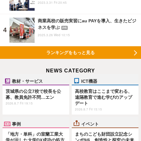
2023.3.31 Fri 20:45
商業高校の販売実習にau PAYを導入、生きたビジ
ネスを学ぶ
PR
2025.3.26 Wed 10:15
ランキングをもっと見る
NEWS CATEGORY
教材・サービス
ICT機器
茨城県の公立7校で校長を公
高校教育はここまで変わる、
募、教員免許不問…エン
遠隔教育で進む学びのアップ
デート
2026.8.7 Fri 19:15
2026.8.7 Fri 15:15
事例
イベント
「地方・単科」の室蘭工業大
まちのこども財団設立記念シ
学が示した大学DX成功の処方
ンポ9/6…創造性と探究の未来