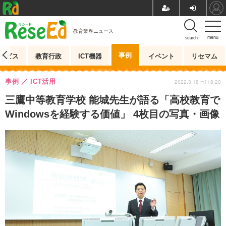
教育業界ニュース
menu
search
事例
ービス
教育行政
ICT機器
イベント
リセマム
事例
ICT活用
2022.3.18 Fri 18:20
三鷹中等教育学校 能城先生が語る「高校教育で
Windowsを経験する価値」 4枚目の写真・画像