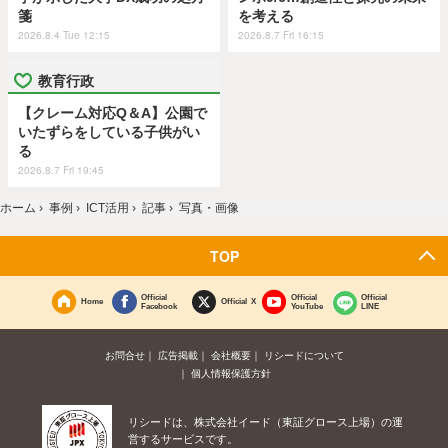
箋
を考える
2026.8.4 Tue 12:15
2026.8.7 Fri 16:15
教育行政
【クレーム対応Q＆A】公園で
いたずらをしている子供がい
る
2026.8.7 Fri 19:45
ホーム
›
事例
›
ICT活用
›
記事
›
写真・画像
TOP
Official
Official
Official
Home
Official X
Facebook
YouTube
LINE
お問合せ
広告掲載
会社概要
リシードについて
個人情報保護方針
リシードは、株式会社イード（東証グロース上場）の運
営するサービスです。