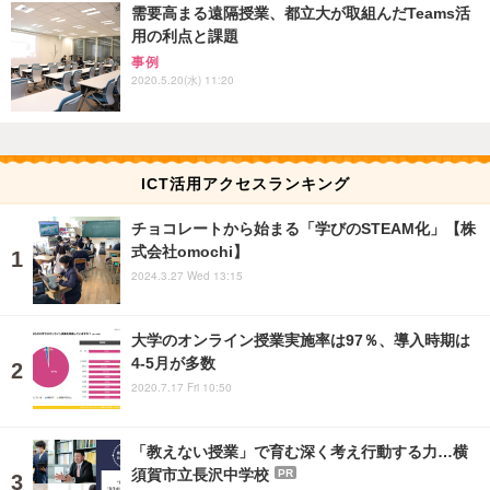
需要高まる遠隔授業、都立大が取組んだTeams活
用の利点と課題
事例
2020.5.20(水) 11:20
ICT活用アクセスランキング
チョコレートから始まる「学びのSTEAM化」【株
式会社omochi】
2024.3.27 Wed 13:15
大学のオンライン授業実施率は97％、導入時期は
4-5月が多数
2020.7.17 Fri 10:50
「教えない授業」で育む深く考え行動する力…横
須賀市立長沢中学校
PR