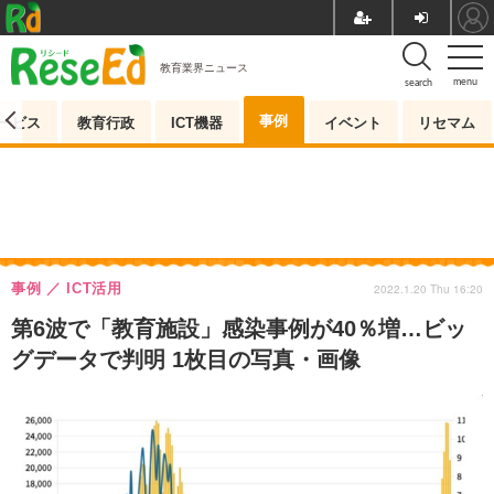
教育業界ニュース
menu
search
事例
ービス
教育行政
ICT機器
イベント
リセマム
事例
ICT活用
2022.1.20 Thu 16:20
第6波で「教育施設」感染事例が40％増…ビッ
グデータで判明 1枚目の写真・画像