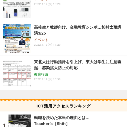
2022.1.19(水) 15:20
高校生と教師向け、金融教育シンポ…杉村太蔵講
演3/25
イベント
2022.1.19(水) 17:20
東北大は行動指針を引上げ、東大は学生に注意喚
起…感染拡大防止の対応
教育行政
2022.1.19(水) 16:50
ICT活用アクセスランキング
転職を決めた本当の理由とは…
Teacher’s［Shift］