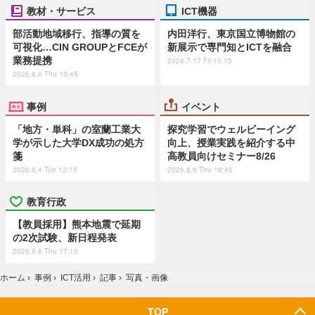
教材・サービス
ICT機器
部活動地域移行、指導の質を
内田洋行、東京国立博物館の
可視化…CIN GROUPとFCEが
新展示で専門知とICTを融合
業務提携
2026.7.17 Fri 13:15
2026.8.6 Thu 15:45
事例
イベント
「地方・単科」の室蘭工業大
探究学習でウェルビーイング
学が示した大学DX成功の処方
向上、授業実践を紹介する中
箋
高教員向けセミナー8/26
2026.8.4 Tue 12:15
2026.8.6 Thu 18:45
教育行政
【教員採用】熊本地震で延期
の2次試験、新日程発表
2026.8.6 Thu 17:15
ホーム
›
事例
›
ICT活用
›
記事
›
写真・画像
TOP