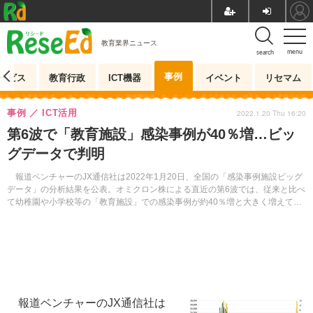
教育業界ニュース
menu
search
事例
ービス
教育行政
ICT機器
イベント
リセマム
事例
ICT活用
2022.1.20 Thu 16:20
第6波で「教育施設」感染事例が40％増…ビッ
グデータで判明
報道ベンチャーのJX通信社は2022年1月20日、全国の「感染事例施設ビッグ
データ」の分析結果を公表。オミクロン株による直近の第6波では、従来と比べ
て幼稚園や小学校等の「教育施設」での感染事例が約40％増と大きく増えてい
ることがわかった。
報道ベンチャーのJX通信社は