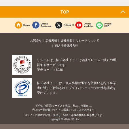
TOP
Official
Official
Official
Home
Official X
Facebook
YouTube
LINE
お問合せ
広告掲載
会社概要
リシードについて
個人情報保護方針
リシードは、株式会社イード（東証グロース上場）の運
営するサービスです。
証券コード：6038
株式会社イードは、個人情報の適切な取扱いを行う事業
者に対して付与されるプライバシーマークの付与認定を
受けています。
紹介した商品/サービスを購入、契約した場合に、
売上の一部が弊社サイトに還元されることがあります。
当サイトに掲載の記事・見出し・写真・画像の無断転載を禁じます。
Copyright © 2026 IID, Inc.