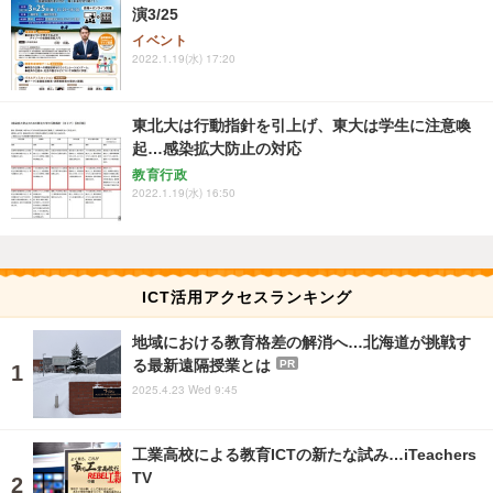
演3/25
イベント
2022.1.19(水) 17:20
東北大は行動指針を引上げ、東大は学生に注意喚
起…感染拡大防止の対応
教育行政
2022.1.19(水) 16:50
ICT活用アクセスランキング
地域における教育格差の解消へ…北海道が挑戦す
る最新遠隔授業とは
PR
2025.4.23 Wed 9:45
工業高校による教育ICTの新たな試み…iTeachers
TV