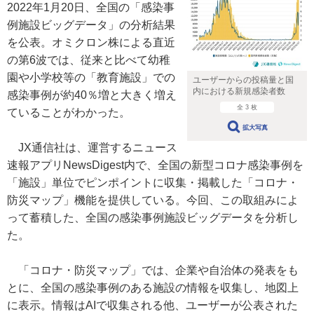
2022年1月20日、全国の「感染事
例施設ビッグデータ」の分析結果
を公表。オミクロン株による直近
の第6波では、従来と比べて幼稚
園や小学校等の「教育施設」での
ユーザーからの投稿量と国
内における新規感染者数
感染事例が約40％増と大きく増え
全 3 枚
ていることがわかった。
拡大写真
JX通信社は、運営するニュース
速報アプリNewsDigest内で、全国の新型コロナ感染事例を
「施設」単位でピンポイントに収集・掲載した「コロナ・
防災マップ」機能を提供している。今回、この取組みによ
って蓄積した、全国の感染事例施設ビッグデータを分析し
た。
「コロナ・防災マップ」では、企業や自治体の発表をも
とに、全国の感染事例のある施設の情報を収集し、地図上
に表示。情報はAIで収集される他、ユーザーが公表された