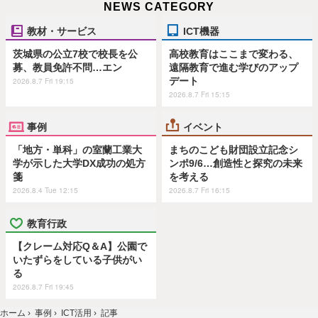
NEWS CATEGORY
教材・サービス
ICT機器
茨城県の公立7校で校長を公
高校教育はここまで変わる、
募、教員免許不問…エン
遠隔教育で進む学びのアップ
デート
2026.8.7 Fri 19:15
2026.8.7 Fri 15:15
事例
イベント
「地方・単科」の室蘭工業大
まちのこども財団設立記念シ
学が示した大学DX成功の処方
ンポ9/6…創造性と探究の未来
箋
を考える
2026.8.4 Tue 12:15
2026.8.7 Fri 16:15
教育行政
【クレーム対応Q＆A】公園で
いたずらをしている子供がい
る
2026.8.7 Fri 19:45
ホーム
›
事例
›
ICT活用
›
記事