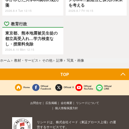
箋
を考える
2026.8.4 Tue 12:15
2026.8.7 Fri 16:15
教育行政
東京都、熊本地震被災生徒の
都立高受入れ…学力検査な
し・授業料免除
2026.8.10 Mon 12:15
ホーム
›
教材・サービス
›
その他
›
記事
›
写真・画像
TOP
Official
Official
Official
Home
Official X
Facebook
YouTube
LINE
お問合せ
広告掲載
会社概要
リシードについて
個人情報保護方針
リシードは、株式会社イード（東証グロース上場）の運
営するサービスです。