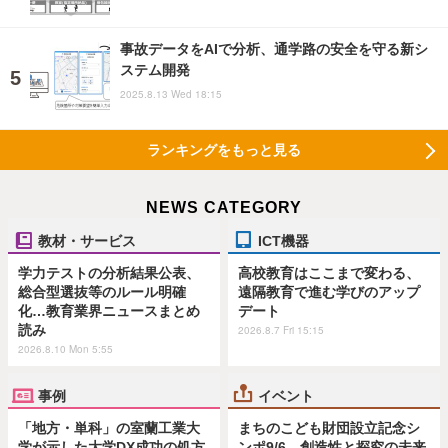
事故データをAIで分析、通学路の安全を守る新シ
ステム開発
2025.8.13 Wed 18:15
ランキングをもっと見る
NEWS CATEGORY
教材・サービス
ICT機器
学力テストの分析結果公表、
高校教育はここまで変わる、
総合型選抜等のルール明確
遠隔教育で進む学びのアップ
化…教育業界ニュースまとめ
デート
読み
2026.8.7 Fri 15:15
2026.8.10 Mon 5:55
事例
イベント
「地方・単科」の室蘭工業大
まちのこども財団設立記念シ
学が示した大学DX成功の処方
ンポ9/6…創造性と探究の未来