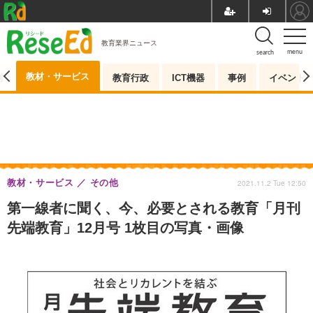
教育業界ニュース
menu
search
教材・サービス
測
教育行政
ICT機器
事例
イベント
教材・サービス
その他
2021.11.2 Tue 12:50
第一線者に聞く、今、必要とされる教育「月刊
先端教育」12月号 1枚目の写真・画像