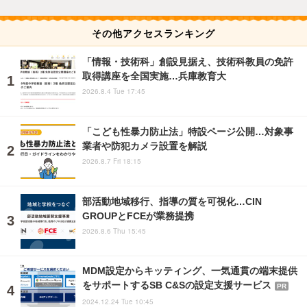
その他アクセスランキング
「情報・技術科」創設見据え、技術科教員の免許
取得講座を全国実施…兵庫教育大
2026.8.4 Tue 17:45
「こども性暴力防止法」特設ページ公開…対象事
業者や防犯カメラ設置を解説
2026.8.7 Fri 18:15
部活動地域移行、指導の質を可視化…CIN
GROUPとFCEが業務提携
2026.8.6 Thu 15:45
MDM設定からキッティング、一気通貫の端末提供
をサポートするSB C&Sの設定支援サービス
PR
2024.12.24 Tue 10:45