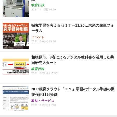
教育行政
2021.11.1(月) 16:50
探究学習を考えるセミナー11/20…未来の先生フォ
ーラム
イベント
2021.10.6(水) 13:20
相模原市、6者によるデジタル教科書を活用した共
同研究スタート
教育行政
2021.10.29(金) 15:55
NEC教育クラウド「OPE」学習eポータル準拠の機
能強化11月提供
教材・サービス
2021.11.2(火) 11:20