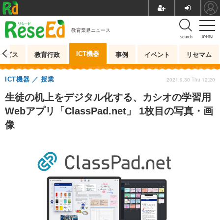
教育業界ニュース
menu
search
ICT機器
ービス
教育行政
事例
イベント
リセマム
ICT機器
授業
2021.9.30 Thu 12:20
生徒の机上をデジタル化する、カシオの学習用
Webアプリ「ClassPad.net」 1枚目の写真・画
像