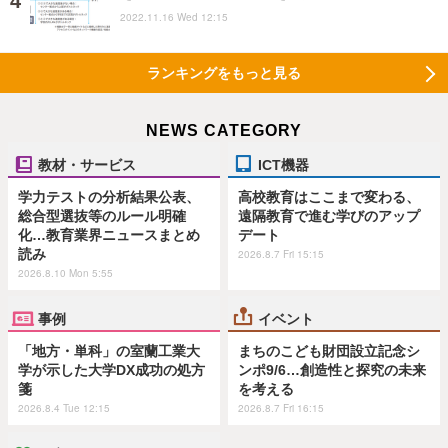
2022.11.16 Wed 12:15
ランキングをもっと見る
NEWS CATEGORY
教材・サービス
ICT機器
学力テストの分析結果公表、
高校教育はここまで変わる、
総合型選抜等のルール明確
遠隔教育で進む学びのアップ
化…教育業界ニュースまとめ
デート
読み
2026.8.7 Fri 15:15
2026.8.10 Mon 5:55
事例
イベント
「地方・単科」の室蘭工業大
まちのこども財団設立記念シ
学が示した大学DX成功の処方
ンポ9/6…創造性と探究の未来
箋
を考える
2026.8.4 Tue 12:15
2026.8.7 Fri 16:15