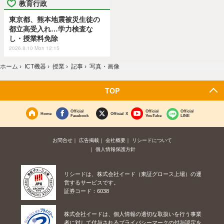
教育行政
東京都、熊本地震被災生徒の
都立高受入れ…学力検査な
し・授業料免除
2026.8.10 Mon 12:15
ホーム
›
ICT機器
›
授業
›
記事
›
写真・画像
TOP
Official
Official
Official
Home
Official X
Facebook
YouTube
LINE
お問合せ
広告掲載
会社概要
リシードについて
個人情報保護方針
リシードは、株式会社イード（東証グロース上場）の運
営するサービスです。
証券コード：6038
株式会社イードは、個人情報の適切な取扱いを行う事業
者に対して付与されるプライバシーマークの付与認定を