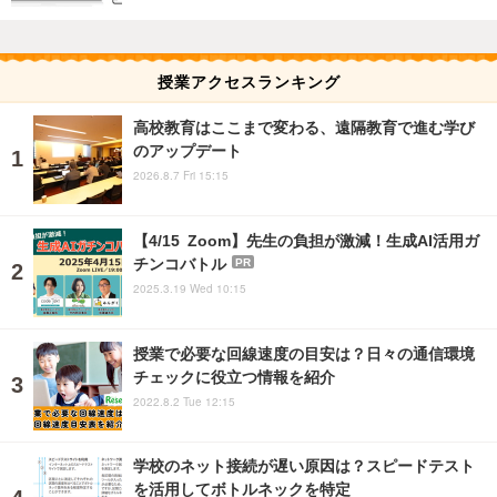
授業アクセスランキング
高校教育はここまで変わる、遠隔教育で進む学び
のアップデート
2026.8.7 Fri 15:15
【4/15 Zoom】先生の負担が激減！生成AI活用ガ
チンコバトル
PR
2025.3.19 Wed 10:15
授業で必要な回線速度の目安は？日々の通信環境
チェックに役立つ情報を紹介
2022.8.2 Tue 12:15
学校のネット接続が遅い原因は？スピードテスト
を活用してボトルネックを特定