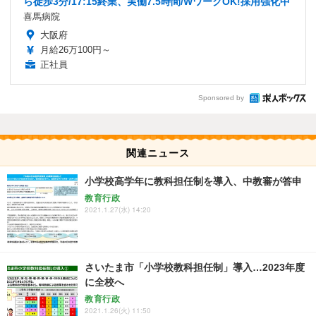
ら徒歩3分/17:15終業、実働7.5時間/WワークOK!採用強化中
喜馬病院
大阪府
月給26万100円～
正社員
Sponsored by
関連ニュース
小学校高学年に教科担任制を導入、中教審が答申
教育行政
2021.1.27(水) 14:20
さいたま市「小学校教科担任制」導入…2023年度
に全校へ
教育行政
2021.1.26(火) 11:50