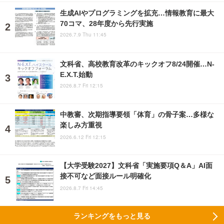
生成AIやプログラミングを拡充…情報教育に最大
70コマ、28年度から先行実施
2026.7.9 Thu 11:45
文科省、高校教育改革のキックオフ8/24開催…N-
E.X.T.始動
2026.8.7 Fri 12:15
中教審、次期指導要領「体育」の骨子案…多様な
楽しみ方重視
2026.6.12 Fri 12:15
【大学受験2027】文科省「実施要項Q＆A」AI面
接不可など面接ルール明確化
2026.8.7 Fri 14:45
ランキングをもっと見る