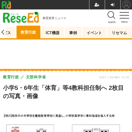
教育業界ニュース
menu
search
教育行政
ービス
ICT機器
事例
イベント
リセマム
教育行政
文部科学省
2021.7.26 Mon 12:45
小学5・6年生「体育」等4教科担任制へ 2枚目
の写真・画像