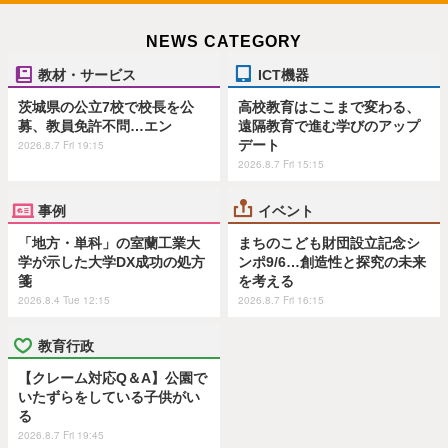
NEWS CATEGORY
教材・サービス
ICT機器
茨城県の公立7校で校長を公
高校教育はここまで変わる、
募、教員免許不問…エン
遠隔教育で進む学びのアップ
デート
2026.8.7 Fri 19:15
2026.8.7 Fri 15:15
事例
イベント
「地方・単科」の室蘭工業大
まちのこども財団設立記念シ
学が示した大学DX成功の処方
ンポ9/6…創造性と探究の未来
箋
を考える
2026.8.4 Tue 12:15
2026.8.7 Fri 16:15
教育行政
【クレーム対応Q＆A】公園で
いたずらをしている子供がい
る
2026.8.7 Fri 19:45