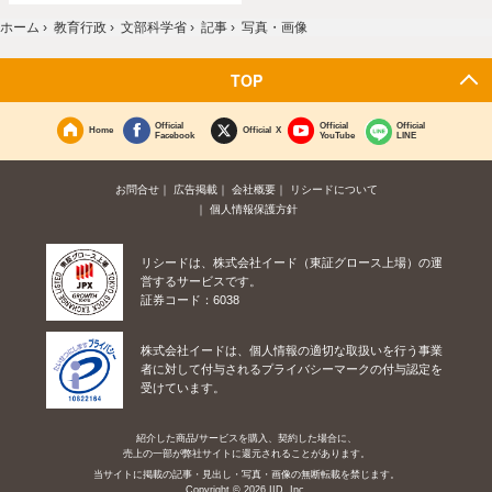
ホーム
›
教育行政
›
文部科学省
›
記事
›
写真・画像
TOP
Official
Official
Official
Home
Official X
Facebook
YouTube
LINE
お問合せ
広告掲載
会社概要
リシードについて
個人情報保護方針
リシードは、株式会社イード（東証グロース上場）の運
営するサービスです。
証券コード：6038
株式会社イードは、個人情報の適切な取扱いを行う事業
者に対して付与されるプライバシーマークの付与認定を
受けています。
紹介した商品/サービスを購入、契約した場合に、
売上の一部が弊社サイトに還元されることがあります。
当サイトに掲載の記事・見出し・写真・画像の無断転載を禁じます。
Copyright © 2026 IID, Inc.