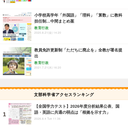
小学校高学年「外国語」「理科」「算数」に教科
担任制…中間まとめ案
教育行政
2020.8.21(金) 14:20
教員免許更新制「ただちに廃止を」全教が署名提
出
教育行政
2021.7.21(水) 16:20
文部科学省アクセスランキング
【全国学力テスト】2026年度分析結果公表、国
語・英語に共通の弱点は「根拠を示す力」
2026.8.4 Tue 11:36