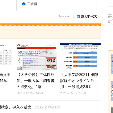
正社員
Sponsored by
【大学受験】主体性評
薦入学
【大学受験2021】個別
価、一般入試「調査書
44％…
試験のオンライン活
の点数化」2割
用、一般選抜2.9％
2021.6.21 Mon 14:20
2021.5.25 Tue 15:20
間検定、導入を断念
2021.6.23 Wed 9:50