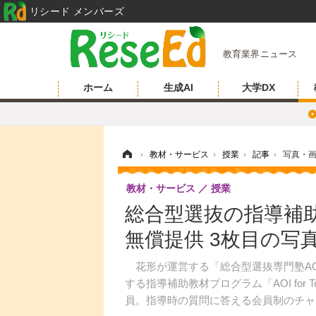
リシード メンバーズ
教育業界ニュース
ホーム
生成AI
大学DX
ホーム
›
教材・サービス
›
授業
›
記事
›
写真・
教材・サービス
授業
総合型選抜の指導補
無償提供 3枚目の写
花形が運営する「総合型選抜専門塾AOI
する指導補助教材プログラム「AOI for
員。指導時の質問に答える会員制のチャ