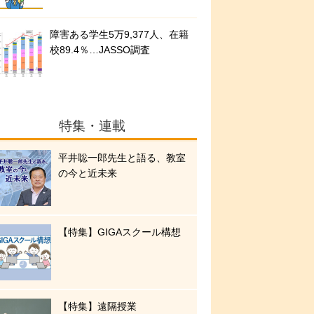
障害ある学生5万9,377人、在籍
校89.4％…JASSO調査
特集・連載
平井聡一郎先生と語る、教室
の今と近未来
【特集】GIGAスクール構想
【特集】遠隔授業