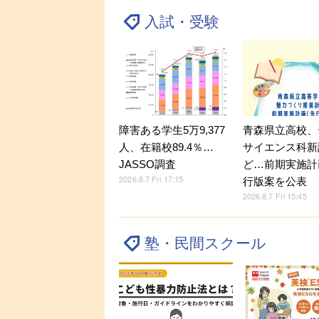
入試・受験
障害ある学生5万9,377
青森県立高校、
人、在籍校89.4％…
サイエンス科新
JASSO調査
ど…前期実施計
2026.8.7 Fri 17:15
行版案を公表
2026.8.7 Fri 15:45
塾・民間スクール