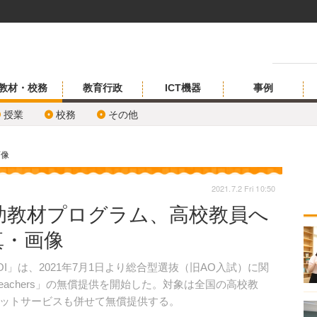
教材・校務
教育行政
ICT機器
事例
授業
校務
その他
画像
2021.7.2 Fri 10:50
助教材プログラム、高校教員へ
真・画像
」は、2021年7月1日より総合型選抜（旧AO入試）に関
 Teachers」の無償提供を開始した。対象は全国の高校教
ットサービスも併せて無償提供する。