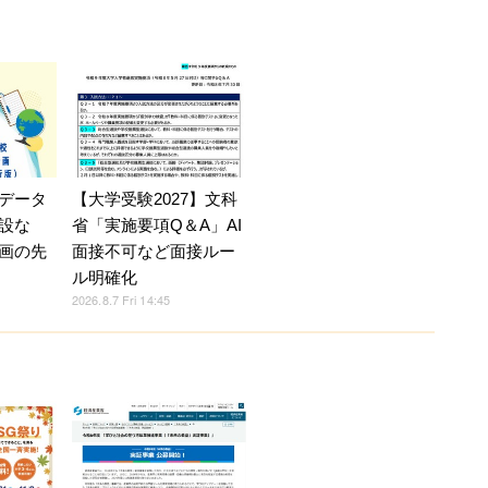
【大学受験2027】文科
データ
省「実施要項Q＆A」AI
設な
面接不可など面接ルー
画の先
ル明確化
2026.8.7 Fri 14:45