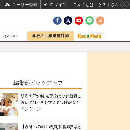
ユーザー登録
ログイン
こんにちは、ゲストさん
学校の回線速度計測
イベント
編集部ピックアップ
明海大学の観光専攻はなぜ就職に
強い？100％を支える実践教育と
インターン
【教師への扉】教員採用試験はど