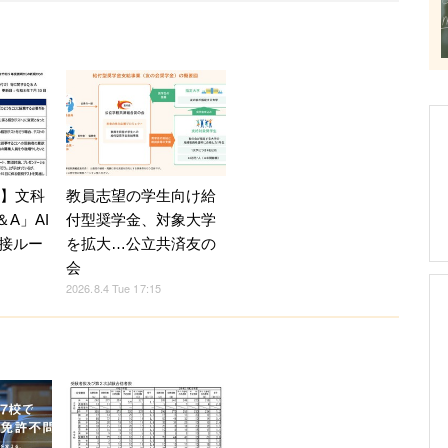
7】文科
教員志望の学生向け給
A」AI
付型奨学金、対象大学
接ルー
を拡大…公立共済友の
会
2026.8.4 Tue 17:15