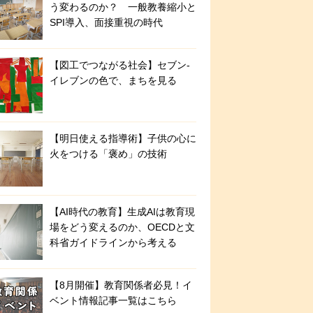
う変わるのか？ 一般教養縮小と
SPI導入、面接重視の時代
【図工でつながる社会】セブン‐
イレブンの色で、まちを見る
【明日使える指導術】子供の心に
火をつける「褒め」の技術
【AI時代の教育】生成AIは教育現
場をどう変えるのか、OECDと文
科省ガイドラインから考える
【8月開催】教育関係者必見！イ
ベント情報記事一覧はこちら