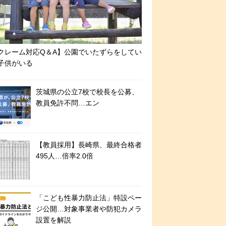
クレーム対応Q＆A】公園でいたずらをしてい
子供がいる
茨城県の公立7校で校長を公募、
教員免許不問…エン
【教員採用】長崎県、最終合格者
495人…倍率2.0倍
「こども性暴力防止法」特設ペー
ジ公開…対象事業者や防犯カメラ
設置を解説