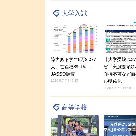
大学入試
障害ある学生5万9,377
【大学受験202
人、在籍校89.4％…
省「実施要項Q＆
JASSO調査
面接不可など面
2026.8.7 Fri 17:15
ル明確化
2026.8.7 Fri 14:45
高等学校