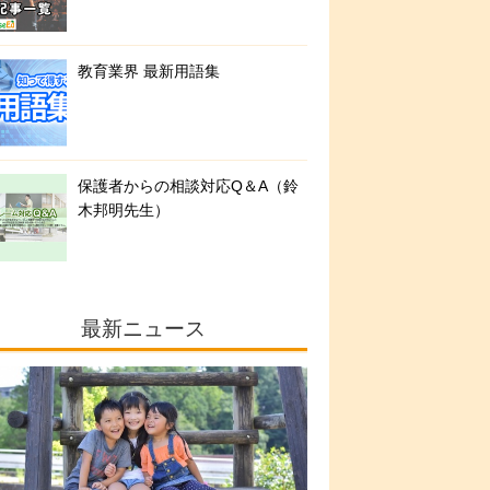
教育業界 最新用語集
保護者からの相談対応Q＆A（鈴
木邦明先生）
最新ニュース