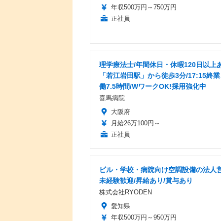
年収500万円～750万円
正社員
理学療法士/年間休日・休暇120日以上あ
「若江岩田駅」から徒歩3分/17:15終
働7.5時間/WワークOK!採用強化中
喜馬病院
大阪府
月給26万100円～
正社員
ビル・学校・病院向け空調設備の法人営
未経験歓迎/昇給あり/賞与あり
株式会社RYODEN
愛知県
年収500万円～950万円