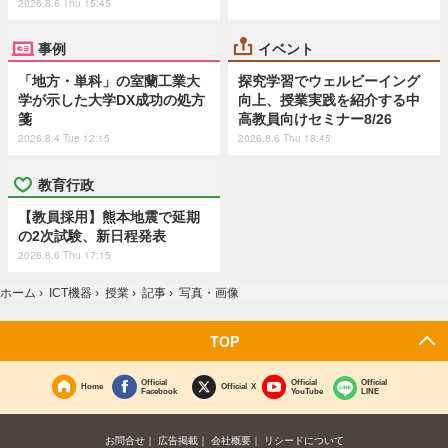
2026.8.6 Thu 15:45
事例
イベント
「地方・単科」の室蘭工業大
探究学習でウェルビーイング
学が示した大学DX成功の処方
向上、授業実践を紹介する中
箋
高教員向けセミナー8/26
2026.8.4 Tue 12:15
2026.8.6 Thu 18:45
教育行政
【教員採用】熊本地震で延期
の2次試験、新日程発表
2026.8.6 Thu 17:15
ホーム
›
ICT機器
›
授業
›
記事
›
写真・画像
TOP
Official
Official
Official
Home
Official X
Facebook
YouTube
LINE
お問合せ
広告掲載
会社概要
リシードについて