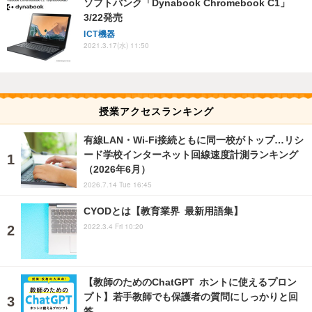
ソフトバンク「Dynabook Chromebook C1」
3/22発売
ICT機器
2021.3.17(水) 11:50
授業アクセスランキング
有線LAN・Wi‑Fi接続ともに同一校がトップ…リシ
ード学校インターネット回線速度計測ランキング
（2026年6月）
2026.7.14 Tue 16:45
CYODとは【教育業界 最新用語集】
2022.3.4 Fri 10:20
【教師のためのChatGPT ホントに使えるプロン
プト】若手教師でも保護者の質問にしっかりと回
答