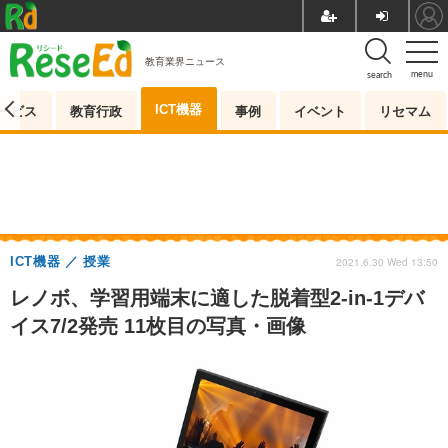
教育業界ニュース
menu
search
ICT機器
ービス
教育行政
事例
イベント
リセマム
ICT機器
授業
2021.6.30 Wed 13:50
レノボ、学習用端末に適した脱着型2-in-1デバ
イス7/2発売 11枚目の写真・画像