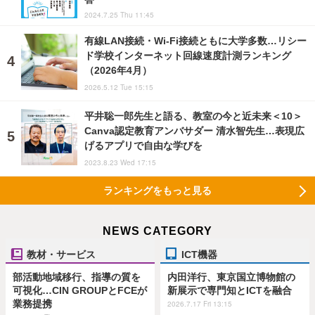
2024.7.25 Thu 11:45
有線LAN接続・Wi-Fi接続ともに大学多数…リシー
ド学校インターネット回線速度計測ランキング
（2026年4月）
2026.5.12 Tue 15:15
平井聡一郎先生と語る、教室の今と近未来＜10＞
Canva認定教育アンバサダー 清水智先生…表現広
げるアプリで自由な学びを
2023.8.23 Wed 17:15
ランキングをもっと見る
NEWS CATEGORY
教材・サービス
ICT機器
部活動地域移行、指導の質を
内田洋行、東京国立博物館の
可視化…CIN GROUPとFCEが
新展示で専門知とICTを融合
業務提携
2026.7.17 Fri 13:15