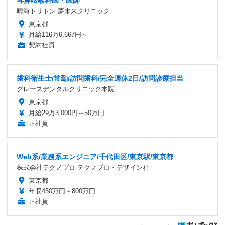
耳鼻咽喉科医・医師
晴海トリトン 夢未来クリニック
東京都
月給116万6,667円～
契約社員
歯科衛生士/常勤/訪問歯科/完全週休2日/訪問診療担当
グレースデンタルクリニック本院
東京都
月給29万3,000円～50万円
正社員
Web系/業務系エンジニア/千代田区/東京駅/東京都
株式会社テクノプロ テクノプロ・デザイン社
東京都
年収450万円～800万円
正社員