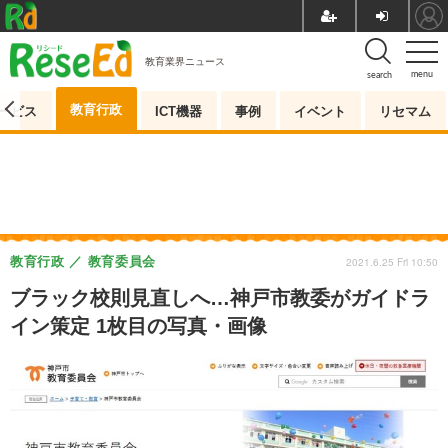
教育業界ニュース
menu
search
教育行政
ービス
ICT機器
事例
イベント
リセマム
教育行政
教育委員会
2021.6.25 Fri 10:50
ブラック校則見直しへ…神戸市教委がガイドラ
イン策定 1枚目の写真・画像