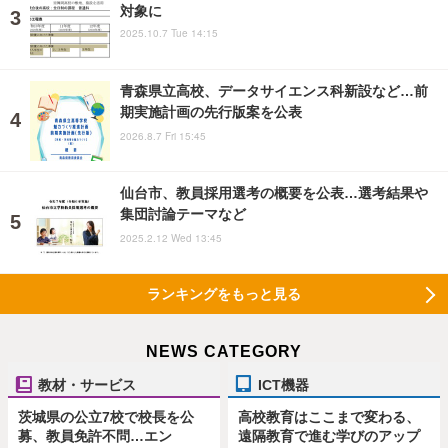
対象に
2025.10.7 Tue 14:15
青森県立高校、データサイエンス科新設など…前
期実施計画の先行版案を公表
2026.8.7 Fri 15:45
仙台市、教員採用選考の概要を公表…選考結果や
集団討論テーマなど
2025.2.12 Wed 13:45
ランキングをもっと見る
NEWS CATEGORY
教材・サービス
ICT機器
茨城県の公立7校で校長を公
高校教育はここまで変わる、
募、教員免許不問…エン
遠隔教育で進む学びのアップ