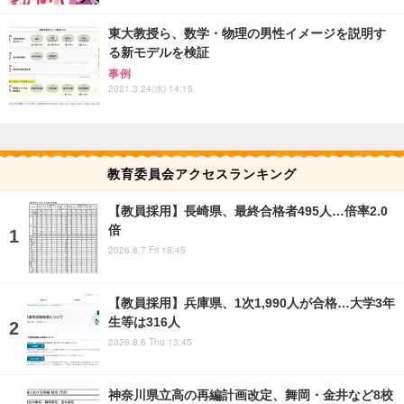
東大教授ら、数学・物理の男性イメージを説明す
る新モデルを検証
事例
2021.3.24(水) 14:15
教育委員会アクセスランキング
【教員採用】長崎県、最終合格者495人…倍率2.0
倍
2026.8.7 Fri 18:45
【教員採用】兵庫県、1次1,990人が合格…大学3年
生等は316人
2026.8.6 Thu 13:45
神奈川県立高の再編計画改定、舞岡・金井など8校