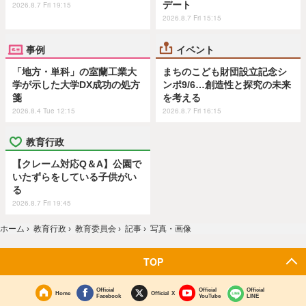
デート
2026.8.7 Fri 19:15
2026.8.7 Fri 15:15
事例
イベント
「地方・単科」の室蘭工業大
まちのこども財団設立記念シ
学が示した大学DX成功の処方
ンポ9/6…創造性と探究の未来
箋
を考える
2026.8.4 Tue 12:15
2026.8.7 Fri 16:15
教育行政
【クレーム対応Q＆A】公園で
いたずらをしている子供がい
る
2026.8.7 Fri 19:45
ホーム
›
教育行政
›
教育委員会
›
記事
›
写真・画像
TOP
Official
Official
Official
Home
Official X
Facebook
YouTube
LINE