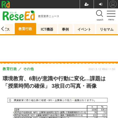
教育業界ニュース
menu
search
教育行政
ービス
ICT機器
事例
イベント
リセマム
教育行政
その他
2021.5.12 Wed 11:50
環境教育、6割が意識や行動に変化…課題は
「授業時間の確保」 3枚目の写真・画像