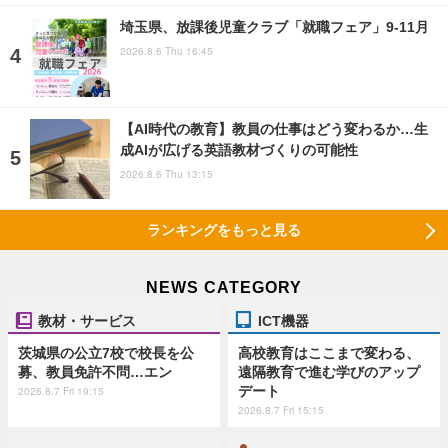
埼玉県、放課後児童クラブ「就職フェア」9-11月
2026.8.6 Thu 16:45
【AI時代の教育】教員の仕事はどう変わるか…生
成AIが広げる英語教材づくりの可能性
2026.8.6 Thu 13:15
ランキングをもっと見る
NEWS CATEGORY
教材・サービス
ICT機器
茨城県の公立7校で校長を公
高校教育はここまで変わる、
募、教員免許不問…エン
遠隔教育で進む学びのアップ
デート
2026.8.7 Fri 19:15
2026.8.7 Fri 15:15