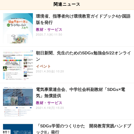
関連ニュース
環境省、指導者向け環境教育ガイドブック4か国語
版を発行
教材・サービス
2020.7.1(水) 11:50
朝日新聞、先生のためのSDGs勉強会5/22オンライ
ン
イベント
2021.4.30(金) 10:20
電気事業連合会、中学社会科副教材「SDGs×電
気」無償提供
教材・サービス
2021.4.19(月) 15:20
「SDGs学習のつくりかた 開発教育実践ハンドブ
ックII」発行