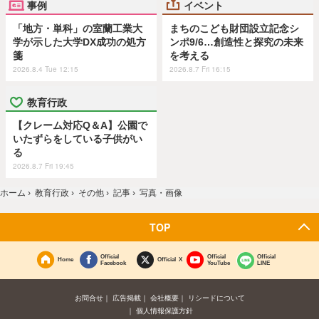
事例
イベント
「地方・単科」の室蘭工業大
まちのこども財団設立記念シ
学が示した大学DX成功の処方
ンポ9/6…創造性と探究の未来
箋
を考える
2026.8.4 Tue 12:15
2026.8.7 Fri 16:15
教育行政
【クレーム対応Q＆A】公園で
いたずらをしている子供がい
る
2026.8.7 Fri 19:45
ホーム
›
教育行政
›
その他
›
記事
›
写真・画像
TOP
Official
Official
Official
Home
Official X
Facebook
YouTube
LINE
お問合せ
広告掲載
会社概要
リシードについて
個人情報保護方針