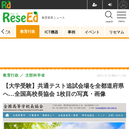
教育業界ニュース
menu
search
教育行政
ービス
ICT機器
事例
イベント
リセマム
教育行政
文部科学省
2021.5.10 Mon 11:20
【大学受験】共通テスト追試会場を全都道府県
へ…全国高校長協会 1枚目の写真・画像