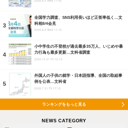
2026.8.5 Wed 11:45
全国学力調査、SNS利用長いほど正答率低く…文
科相8/4会見
2026.8.5 Wed 11:15
小中学生の不登校が過去最多35万人、いじめや暴
力行為も最多更新…文科省調査
2025.10.31 Fri 12:15
外国人の子供の就学・日本語指導、全国の取組事
例を公表…文科省
2026.7.31 Fri 17:15
ランキングをもっと見る
NEWS CATEGORY