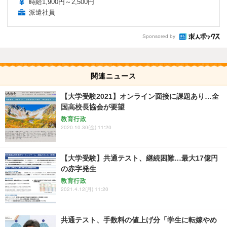
時給1,900円～2,500円
派遣社員
Sponsored by
関連ニュース
【大学受験2021】オンライン面接に課題あり…全
国高校長協会が要望
教育行政
2020.10.30(金) 11:20
【大学受験】共通テスト、継続困難…最大17億円
の赤字発生
教育行政
2021.4.12(月) 11:20
共通テスト、手数料の値上げ分「学生に転嫁やめ