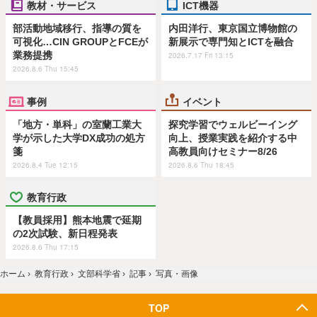
教材・サービス
ICT機器
部活動地域移行、指導の質を
内田洋行、東京国立博物館の
可視化…CIN GROUPとFCEが
新展示で専門知とICTを融合
業務提携
2026.7.17 Fri 13:15
2026.8.6 Thu 15:45
事例
イベント
「地方・単科」の室蘭工業大
探究学習でウェルビーイング
学が示した大学DX成功の処方
向上、授業実践を紹介する中
箋
高教員向けセミナー8/26
2026.8.4 Tue 12:15
2026.8.6 Thu 18:45
教育行政
【教員採用】熊本地震で延期
の2次試験、新日程発表
2026.8.6 Thu 17:15
ホーム
›
教育行政
›
文部科学省
›
記事
›
写真・画像
TOP