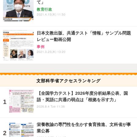
て」
教育行政
2021.4.15(木) 11:50
日本文教出版、共通テスト「情報」サンプル問題
レビュー動画公開
事例
2021.3.25(木) 13:20
文部科学省アクセスランキング
【全国学力テスト】2026年度分析結果公表、国
語・英語に共通の弱点は「根拠を示す力」
2026.8.4 Tue 11:36
栄養教諭の専門性を生かす食育推進、文科省が事
業公募