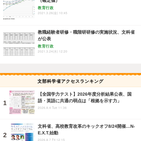
（確定値）
教育行政
2021.3.26(金) 10:45
教職経験者研修・職階研研修の実施状況、文科省
が公表
教育行政
2021.3.24(水) 12:20
文部科学省アクセスランキング
【全国学力テスト】2026年度分析結果公表、国
語・英語に共通の弱点は「根拠を示す力」
2026.8.4 Tue 11:36
文科省、高校教育改革のキックオフ8/24開催…N-
E.X.T.始動
2026.8.7 Fri 12:15