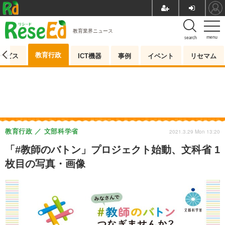
教育業界ニュース
menu
search
教育行政
ービス
ICT機器
事例
イベント
リセマム
教育行政
文部科学省
2021.3.29 Mon 13:20
「#教師のバトン」プロジェクト始動、文科省 1
枚目の写真・画像