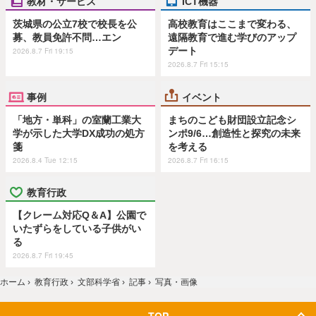
教材・サービス
ICT機器
茨城県の公立7校で校長を公
高校教育はここまで変わる、
募、教員免許不問…エン
遠隔教育で進む学びのアップ
デート
2026.8.7 Fri 19:15
2026.8.7 Fri 15:15
事例
イベント
「地方・単科」の室蘭工業大
まちのこども財団設立記念シ
学が示した大学DX成功の処方
ンポ9/6…創造性と探究の未来
箋
を考える
2026.8.4 Tue 12:15
2026.8.7 Fri 16:15
教育行政
【クレーム対応Q＆A】公園で
いたずらをしている子供がい
る
2026.8.7 Fri 19:45
ホーム
›
教育行政
›
文部科学省
›
記事
›
写真・画像
TOP