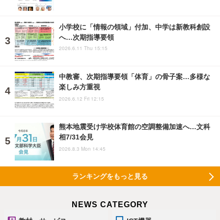
小学校に「情報の領域」付加、中学は新教科創設
へ…次期指導要領
2026.6.11 Thu 15:15
中教審、次期指導要領「体育」の骨子案…多様な
楽しみ方重視
2026.6.12 Fri 12:15
熊本地震受け学校体育館の空調整備加速へ…文科
相7/31会見
2026.8.3 Mon 14:45
ランキングをもっと見る
NEWS CATEGORY