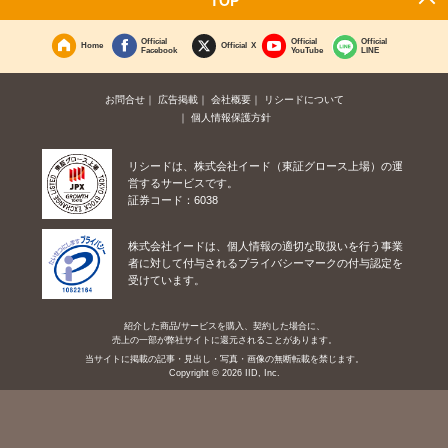
Official
Official
Official
Home
Official X
Facebook
YouTube
LINE
お問合せ
広告掲載
会社概要
リシードについて
個人情報保護方針
リシードは、株式会社イード（東証グロース上場）の運
営するサービスです。
証券コード：6038
株式会社イードは、個人情報の適切な取扱いを行う事業
者に対して付与されるプライバシーマークの付与認定を
受けています。
紹介した商品/サービスを購入、契約した場合に、
売上の一部が弊社サイトに還元されることがあります。
当サイトに掲載の記事・見出し・写真・画像の無断転載を禁じます。
Copyright © 2026 IID, Inc.