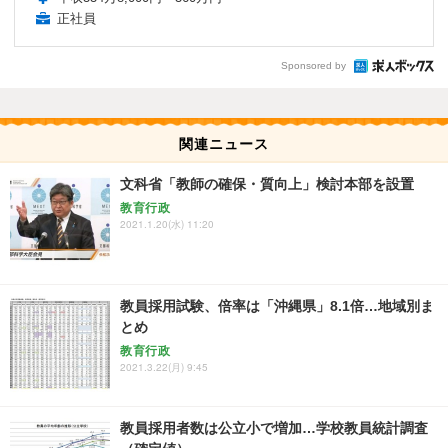
正社員
Sponsored by
関連ニュース
文科省「教師の確保・質向上」検討本部を設置
教育行政
2021.1.20(水) 11:20
教員採用試験、倍率は「沖縄県」8.1倍…地域別ま
とめ
教育行政
2021.3.22(月) 9:45
教員採用者数は公立小で増加…学校教員統計調査