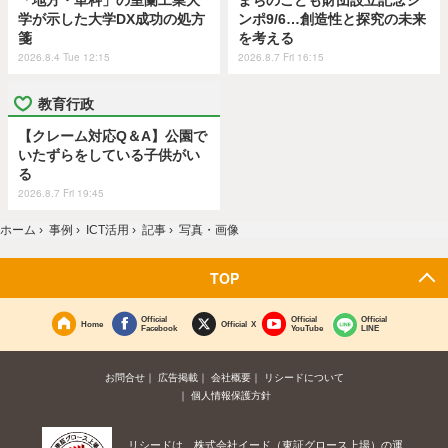
「地方・単科」の室蘭工業大
まちのこども財団設立記念シ
学が示した大学DX成功の処方
ンポ9/6…創造性と探究の未来
箋
を考える
2026.8.4 Tue 12:15
2026.8.7 Fri 16:15
教育行政
【クレーム対応Q＆A】公園で
いたずらをしている子供がい
る
2026.8.7 Fri 19:45
ホーム
›
事例
›
ICT活用
›
記事
›
写真・画像
TOP
Official
Official
Official
Home
Official X
Facebook
YouTube
LINE
お問合せ
広告掲載
会社概要
リシードについて
個人情報保護方針
リシードは、株式会社イード（東証グロース上場）の運