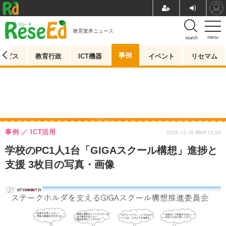
教育業界ニュース
menu
search
事例
ービス
教育行政
ICT機器
イベント
リセマム
事例
ICT活用
2020.12.16 Wed 12:20
学校のPC1人1台「GIGAスクール構想」進捗と
支援 3枚目の写真・画像