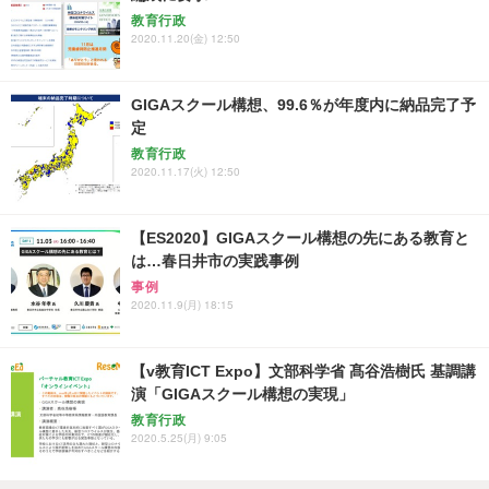
教育行政
2020.11.20(金) 12:50
GIGAスクール構想、99.6％が年度内に納品完了予
定
教育行政
2020.11.17(火) 12:50
【ES2020】GIGAスクール構想の先にある教育と
は…春日井市の実践事例
事例
2020.11.9(月) 18:15
【v教育ICT Expo】文部科学省 髙谷浩樹氏 基調講
演「GIGAスクール構想の実現」
教育行政
2020.5.25(月) 9:05