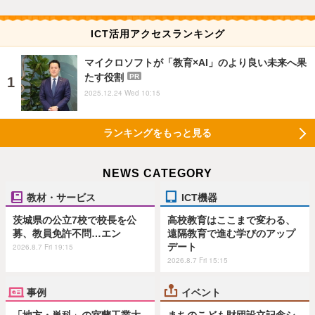
ICT活用アクセスランキング
マイクロソフトが「教育×AI」のより良い未来へ果
たす役割
PR
2025.12.24 Wed 10:15
ランキングをもっと見る
NEWS CATEGORY
教材・サービス
ICT機器
茨城県の公立7校で校長を公
高校教育はここまで変わる、
募、教員免許不問…エン
遠隔教育で進む学びのアップ
デート
2026.8.7 Fri 19:15
2026.8.7 Fri 15:15
事例
イベント