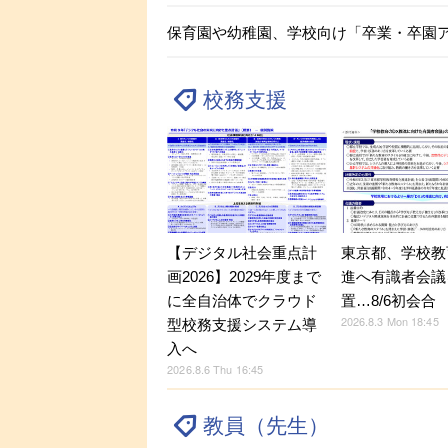
保育園や幼稚園、学校向け「卒業・卒園
校務支援
【デジタル社会重点計
東京都、学校教
画2026】2029年度まで
進へ有識者会議
に全自治体でクラウド
置…8/6初会合
2026.8.3 Mon 18:45
型校務支援システム導
入へ
2026.8.6 Thu 16:45
教員（先生）