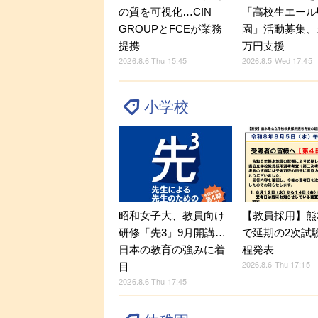
の質を可視化…CIN
「高校生エール
GROUPとFCEが業務
園」活動募集、
提携
万円支援
2026.8.6 Thu 15:45
2026.8.5 Wed 17:45
小学校
昭和女子大、教員向け
【教員採用】熊
研修「先3」9月開講…
で延期の2次試
日本の教育の強みに着
程発表
2026.8.6 Thu 17:15
目
2026.8.6 Thu 17:45