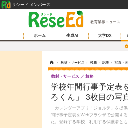
リシード メンバーズ
教育業界ニュース
ホーム
生成AI
大学DX
ホーム
›
教材・サービス
›
校務
›
記事
›
写真・
教材・サービス
校務
学校年間行事予定表
ろくん」 3枚目の写
カレンダーアプリ「ジョルテ」を提供する
間行事予定表をWebブラウザで公開す
た。登録する学校、利用する保護者とも