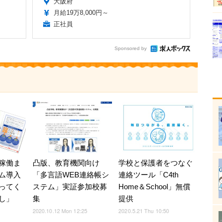
大阪府
月給19万8,000円～
正社員
Sponsored by
稼働ま
凸版、教育機関向け
学校と保護者をつなぐ
ム導入
「多言語WEB連絡帳シ
連絡ツール「C4th
ってく
ステム」実証参加校募
Home＆School」無償
し」
集
提供
0
2020.10.12 Mon 12:25
2020.5.21 Thu 10:50