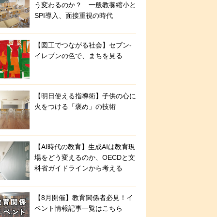
う変わるのか？ 一般教養縮小と
SPI導入、面接重視の時代
【図工でつながる社会】セブン‐
イレブンの色で、まちを見る
【明日使える指導術】子供の心に
火をつける「褒め」の技術
【AI時代の教育】生成AIは教育現
場をどう変えるのか、OECDと文
科省ガイドラインから考える
【8月開催】教育関係者必見！イ
ベント情報記事一覧はこちら