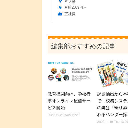
東京都
月給28万円～
正社員
編集部おすすめの記事
教育機関向け、学校行
課題抽出から本
事オンライン配信サー
で…校務システ
ビス開始
の鍵は「寄り添
れるベンダー探
2020.10.28 Wed 16:20
2020.11.19 Thu 13:2