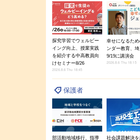
探究学習でウェルビー
幸せになるため
イング向上、授業実践
ンダー教育、埼
を紹介する中高教員向
9/19に講演会
2026.8.6 Thu 18:15
けセミナー8/26
2026.8.6 Thu 18:45
保護者
部活動地域移行、指導
社会課題解決を