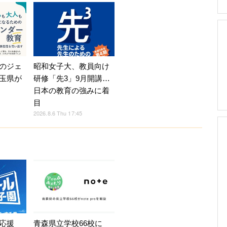
のジェ
昭和女子大、教員向け
玉県が
研修「先3」9月開講…
日本の教育の強みに着
目
2026.8.6 Thu 17:45
応援
青森県立学校66校に