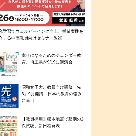
究学習でウェルビーイング向上、授業実践を
介する中高教員向けセミナー8/26
幸せになるためのジェンダー教
育、埼玉県が9/19に講演会
昭和女子大、教員向け研修「先
3」9月開講…日本の教育の強み
に着目
【教員採用】熊本地震で延期の2
次試験、新日程発表