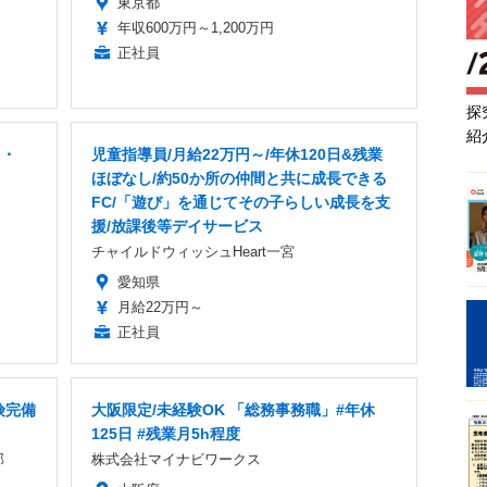
東京都
年収600万円～1,200万円
正社員
探
紹
ス・
児童指導員/月給22万円～/年休120日&残業
ほぼなし/約50か所の仲間と共に成長できる
FC/「遊び」を通じてその子らしい成長を支
援/放課後等デイサービス
チャイルドウィッシュHeart一宮
愛知県
月給22万円～
正社員
険完備
大阪限定/未経験OK 「総務事務職」#年休
125日 #残業月5h程度
部
株式会社マイナビワークス