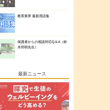
教育業界 最新用語集
保護者からの相談対応Q＆A（鈴
木邦明先生）
最新ニュース