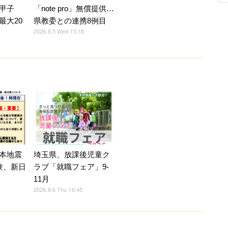
甲子
「note pro」無償提供…
最大20
県教委との連携8例目
2026.8.5 Wed 15:18
本地震
埼玉県、放課後児童ク
験、新日
ラブ「就職フェア」9-
11月
2026.8.6 Thu 16:45