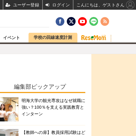
ユーザー登録
ログイン
こんにちは、ゲストさん
学校の回線速度計測
イベント
編集部ピックアップ
明海大学の観光専攻はなぜ就職に
強い？100％を支える実践教育と
インターン
【教師への扉】教員採用試験はど