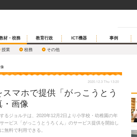
教材・校務
教育行政
ICT機器
事例
授業
校務
その他
画像
2020.12.3 Thu 13:20
をスマホで提供「がっこうとう
真・画像
ジョルテは、2020年12月2日より小学校・幼稚園の年
るサービス「がっこうとうろくん」のサービス提供を開始し
に無料で利用できる。