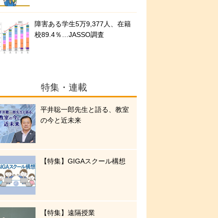
障害ある学生5万9,377人、在籍
校89.4％…JASSO調査
特集・連載
平井聡一郎先生と語る、教室
の今と近未来
【特集】GIGAスクール構想
【特集】遠隔授業