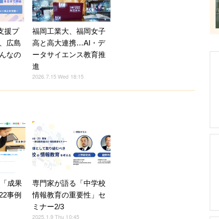
福岡工業大、福岡女子
育支援プ
高と高大連携…AI・デ
、広島
ータサイエンス教育推
んなの
進
2026.7.15 Wed 18:15
4「成果
専門家が語る「中学校
22事例
情報教育の重要性」セ
ミナー2/3
2025.1.9 Thu 10:45