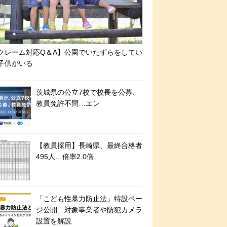
クレーム対応Q＆A】公園でいたずらをしてい
子供がいる
茨城県の公立7校で校長を公募、
教員免許不問…エン
【教員採用】長崎県、最終合格者
495人…倍率2.0倍
「こども性暴力防止法」特設ペー
ジ公開…対象事業者や防犯カメラ
設置を解説