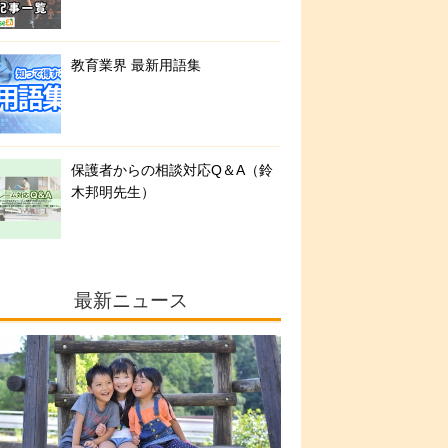
教育業界 最新用語集
保護者からの相談対応Q＆A（鈴
木邦明先生）
最新ニュース