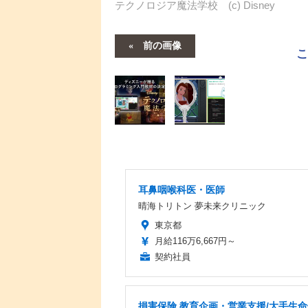
テクノロジア魔法学校 (c) Disney
前の画像
耳鼻咽喉科医・医師
晴海トリトン 夢未来クリニック
東京都
月給116万6,667円～
契約社員
損害保険 教育企画・営業支援/大手生