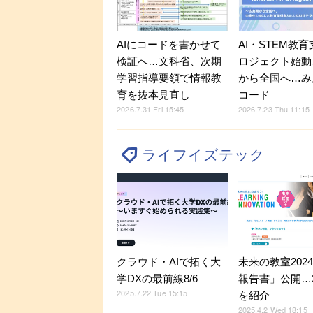
AIにコードを書かせて
AI・STEM教
検証へ…文科省、次期
ロジェクト始動
学習指導要領で情報教
から全国へ…み
育を抜本見直し
コード
2026.7.31 Fri 15:45
2026.7.23 Thu 11:15
ライフイズテック
クラウド・AIで拓く大
未来の教室202
学DXの最前線8/6
報告書」公開…
2025.7.22 Tue 15:15
を紹介
2025.4.2 Wed 18:15