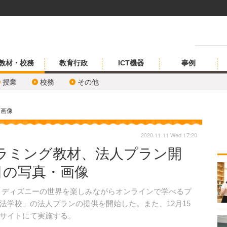
教材・校務
教育行政
ICT機器
事例
授業
校務
その他
・画像
2020.11.11 Wed 17:20
ラミング教材、法人プラン開
目の写真・画像
日、ディズニーの世界を楽しみながらオンラインで学べるプ
法学校」の法人プランの提供を開始した。また、12月15
サイトにて実施する。