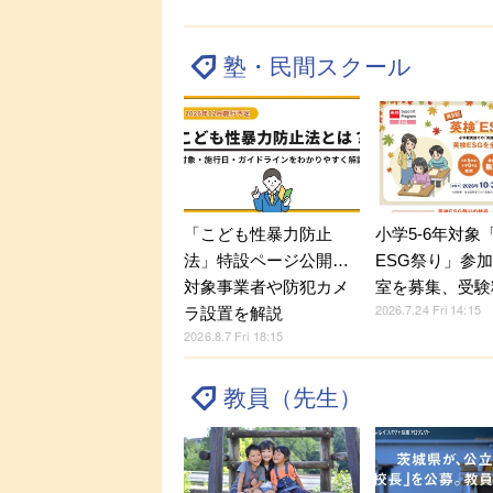
塾・民間スクール
「こども性暴力防止
小学5-6年対象
法」特設ページ公開…
ESG祭り」参
対象事業者や防犯カメ
室を募集、受験
2026.7.24 Fri 14:15
ラ設置を解説
2026.8.7 Fri 18:15
教員（先生）