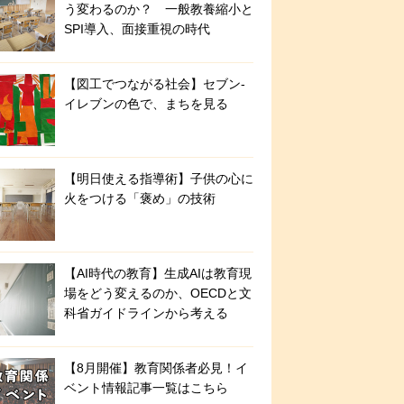
う変わるのか？ 一般教養縮小と
SPI導入、面接重視の時代
【図工でつながる社会】セブン‐
イレブンの色で、まちを見る
【明日使える指導術】子供の心に
火をつける「褒め」の技術
【AI時代の教育】生成AIは教育現
場をどう変えるのか、OECDと文
科省ガイドラインから考える
【8月開催】教育関係者必見！イ
ベント情報記事一覧はこちら