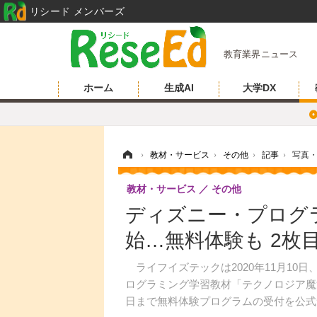
リシード メンバーズ
教育業界ニュース
ホーム
生成AI
大学DX
ホーム
›
教材・サービス
›
その他
›
記事
›
写真
教材・サービス
その他
ディズニー・プログ
始…無料体験も 2枚
ライフイズテックは2020年11月10
ログラミング学習教材「テクノロジア魔
日まで無料体験プログラムの受付を公式