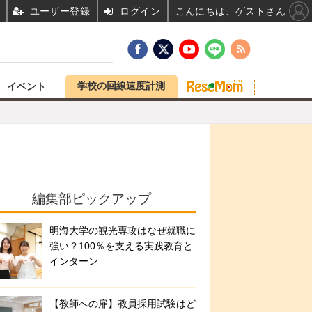
ユーザー登録
ログイン
こんにちは、ゲストさん
学校の回線速度計測
イベント
編集部ピックアップ
明海大学の観光専攻はなぜ就職に
強い？100％を支える実践教育と
インターン
【教師への扉】教員採用試験はど