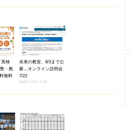
「英検
未来の教室、8/3まで公
加塾・教
募…オンライン説明会
料無料
7/22
2026.7.17 Fri 17:45