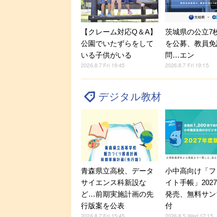
【クレーム対応Q＆A】
茨城県の公立7
公園でいたずらをして
を公募、教員免
いる子供がいる
問…エン
2026.8.7 Fri 19:45
2026.8.7 Fri 19:15
デジタル教材
小中高向け「フ
青森県立高校、データ
イト手帳」202
サイエンス科新設な
発売、無料サン
ど…前期実施計画の先
付
行版案を公表
2026.8.5 Wed 17:15
2026.8.7 Fri 15:45