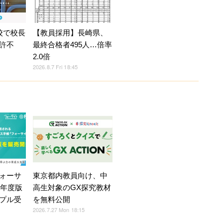
校で校長
【教員採用】長崎県、
許不
最終合格者495人…倍率
2.0倍
2026.8.7 Fri 18:45
ォーサ
東京都内教員向け、中
7年度版
高生対象のGX探究教材
プル受
を無料公開
2026.7.27 Mon 18:15