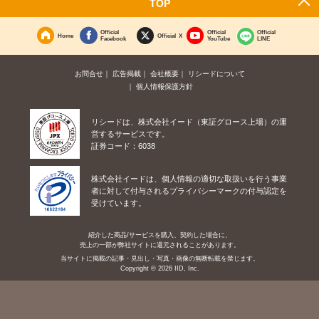
TOP
Official
Official
Official
Home
Official X
Facebook
YouTube
LINE
お問合せ
広告掲載
会社概要
リシードについて
個人情報保護方針
リシードは、株式会社イード（東証グロース上場）の運
営するサービスです。
証券コード：6038
株式会社イードは、個人情報の適切な取扱いを行う事業
者に対して付与されるプライバシーマークの付与認定を
受けています。
紹介した商品/サービスを購入、契約した場合に、
売上の一部が弊社サイトに還元されることがあります。
当サイトに掲載の記事・見出し・写真・画像の無断転載を禁じます。
Copyright © 2026 IID, Inc.