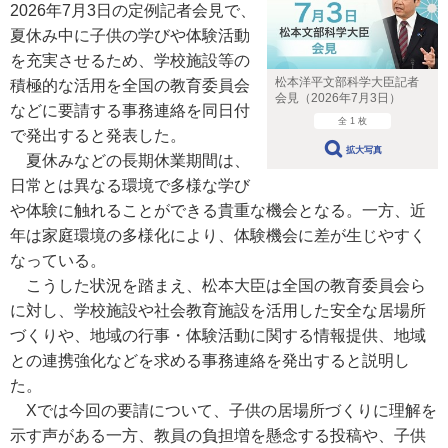
2026年7月3日の定例記者会見で、
夏休み中に子供の学びや体験活動
を充実させるため、学校施設等の
松本洋平文部科学大臣記者
積極的な活用を全国の教育委員会
会見（2026年7月3日）
などに要請する事務連絡を同日付
全 1 枚
で発出すると発表した。
拡大写真
夏休みなどの長期休業期間は、
日常とは異なる環境で多様な学び
や体験に触れることができる貴重な機会となる。一方、近
年は家庭環境の多様化により、体験機会に差が生じやすく
なっている。
こうした状況を踏まえ、松本大臣は全国の教育委員会ら
に対し、学校施設や社会教育施設を活用した安全な居場所
づくりや、地域の行事・体験活動に関する情報提供、地域
との連携強化などを求める事務連絡を発出すると説明し
た。
Xでは今回の要請について、子供の居場所づくりに理解を
示す声がある一方、教員の負担増を懸念する投稿や、子供