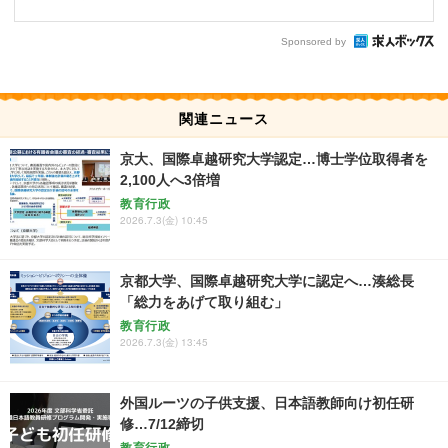
Sponsored by
関連ニュース
京大、国際卓越研究大学認定…博士学位取得者を
2,100人へ3倍増
教育行政
2026.7.3(金) 10:45
京都大学、国際卓越研究大学に認定へ…湊総長
「総力をあげて取り組む」
教育行政
2026.7.3(金) 13:45
外国ルーツの子供支援、日本語教師向け初任研
修…7/12締切