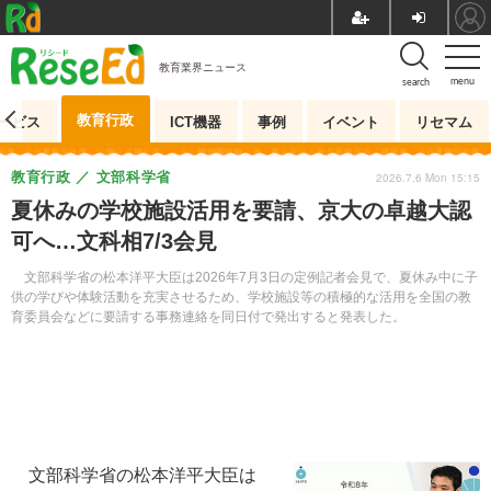
教育業界ニュース
menu
search
教育行政
ービス
ICT機器
事例
イベント
リセマム
教育行政
文部科学省
2026.7.6 Mon 15:15
夏休みの学校施設活用を要請、京大の卓越大認
可へ…文科相7/3会見
文部科学省の松本洋平大臣は2026年7月3日の定例記者会見で、夏休み中に子
供の学びや体験活動を充実させるため、学校施設等の積極的な活用を全国の教
育委員会などに要請する事務連絡を同日付で発出すると発表した。
文部科学省の松本洋平大臣は