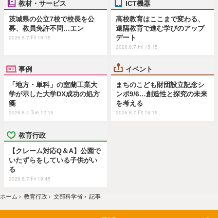
教材・サービス
ICT機器
茨城県の公立7校で校長を公
高校教育はここまで変わる、
募、教員免許不問…エン
遠隔教育で進む学びのアップ
デート
2026.8.7 Fri 19:15
2026.8.7 Fri 15:15
事例
イベント
「地方・単科」の室蘭工業大
まちのこども財団設立記念シ
学が示した大学DX成功の処方
ンポ9/6…創造性と探究の未来
箋
を考える
2026.8.4 Tue 12:15
2026.8.7 Fri 16:15
教育行政
【クレーム対応Q＆A】公園で
いたずらをしている子供がい
る
2026.8.7 Fri 19:45
ホーム
›
教育行政
›
文部科学省
›
記事