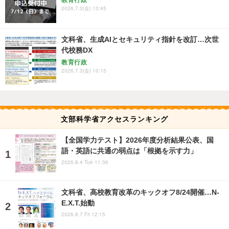
教育行政
2026.7.3(金) 13:45
文科省、生成AIとセキュリティ指針を改訂…次世
代校務DX
教育行政
2026.7.3(金) 10:15
文部科学省アクセスランキング
【全国学力テスト】2026年度分析結果公表、国
語・英語に共通の弱点は「根拠を示す力」
2026.8.4 Tue 11:36
文科省、高校教育改革のキックオフ8/24開催…N-
E.X.T.始動
2026.8.7 Fri 12:15