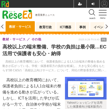
教育業界ニュース
menu
search
教材・サービス
測
教育行政
ICT機器
事例
イベント
教材・サービス
その他
2025.9.26 Fri 9:45
PR
高校以上の端末整備、学校の負担は最小限…EC
活用で保護者も安心・納得
高校以上の教育機関において、保護者負担による1人1台端末の整備を進める
動きが広がっている。学校・保護者双方の負担を軽減し、大きな安心感をもた
らすSB C&Sの「高校以上向けサービス」について、同社の野坂香里氏に聞い
た。
高校以上の教育機関において、
保護者負担による1人1台端末の整
備を進める動きが広がっている。
しかし、ICTを活用した学びが広
Yahoo!ショッピングを活用
がる一方で、自治体や学校が端末
した保護者向け端末販売の