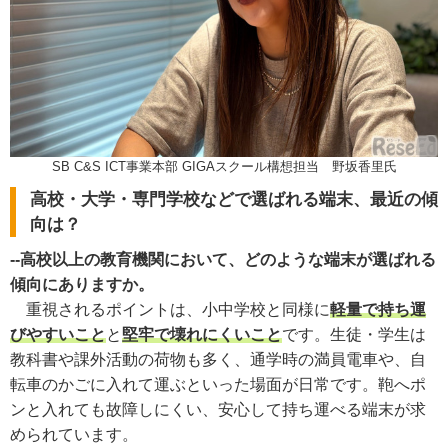
SB C&S ICT事業本部 GIGAスクール構想担当 野坂香里氏
高校・大学・専門学校などで選ばれる端末、最近の傾
向は？
--高校以上の教育機関において、どのような端末が選ばれる
傾向にありますか。
重視されるポイントは、小中学校と同様に
軽量で持ち運
びやすいこと
と
堅牢で壊れにくいこと
です。生徒・学生は
教科書や課外活動の荷物も多く、通学時の満員電車や、自
転車のかごに入れて運ぶといった場面が日常です。鞄へポ
ンと入れても故障しにくい、安心して持ち運べる端末が求
められています。