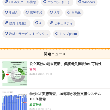
GIGAスクール構想
パソコン（PC）
Windows
生成AI
高等学校
大学
自治体
教員（先生）
AI
セキュリティ
教材・サービス トピックス
トップphoto
関連ニュース
公立高校の端末更新、保護者負担増加の可能性
事例
2025.6.26(木) 16:15
学校ICT実態調査、10都県が校務支援システム
100％整備
教育行政
2025.9.3(水) 15:15