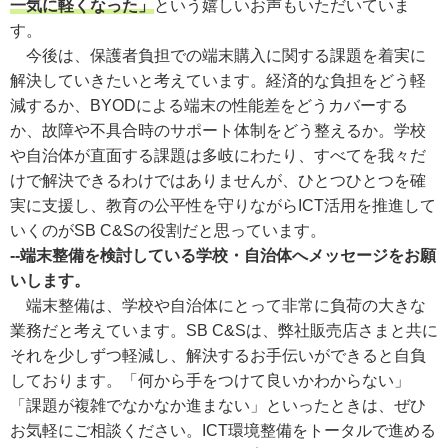
一気に軽くなった」
という嬉しいお声もいただいていま
す。
今後は、保護者負担での端末購入に関する課題を着実に
解決していきたいと考えています。経済的な負担をどう軽
減するか、BYODによる端末の性能差をどうカバーする
か、故障や不具合時のサポート体制をどう整えるか。学校
や自治体が直面する課題は多岐にわたり、すべてを我々だ
けで解決できるわけではありませんが、ひとつひとつを確
実に支援し、教育の公平性を守りながらICT活用を推進して
いくのがSB C&Sの役割だと思っています。
--端末整備を検討している学校・自治体へメッセージをお願
いします。
端末整備は、学校や自治体にとって非常に負荷の大きな
業務だと考えています。SB C&Sは、弊社販売店さまと共に
それを少しずつ軽減し、解決するお手伝いができると自負
しております。「何から手をつけて良いかわからない」
「課題が複雑でなかなか進まない」といったときは、ぜひ
お気軽にご相談ください。ICT環境整備をトータルで進める