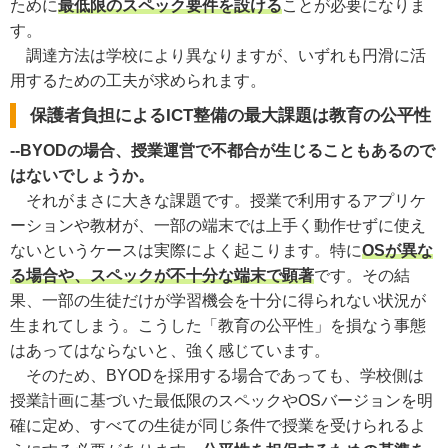
ために
最低限のスペック要件を設ける
ことが必要になりま
す。
調達方法は学校により異なりますが、いずれも円滑に活
用するための工夫が求められます。
保護者負担によるICT整備の最大課題は教育の公平性
--BYODの場合、授業運営で不都合が生じることもあるので
はないでしょうか。
それがまさに大きな課題です。授業で利用するアプリケ
ーションや教材が、一部の端末では上手く動作せずに使え
ないというケースは実際によく起こります。特に
OSが異な
る場合や、スペックが不十分な端末で顕著
です。その結
果、一部の生徒だけが学習機会を十分に得られない状況が
生まれてしまう。こうした「教育の公平性」を損なう事態
はあってはならないと、強く感じています。
そのため、BYODを採用する場合であっても、学校側は
授業計画に基づいた最低限のスペックやOSバージョンを明
確に定め、すべての生徒が同じ条件で授業を受けられるよ