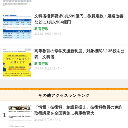
文科省概算要求6兆599億円…教員定数・処遇改善
などに1兆6,504億円
教育行政
2025.8.29(金) 16:15
高等教育の修学支援新制度、対象機関3,135校を公
表…文科省
教育行政
2025.9.3(水) 13:45
その他アクセスランキング
「情報・技術科」創設見据え、技術科教員の免許
取得講座を全国実施…兵庫教育大
2026.8.4 Tue 17:45