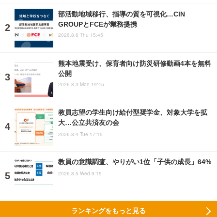
部活動地域移行、指導の質を可視化…CIN
GROUPとFCEが業務提携
2026.8.6 Thu 15:45
熊本地震受け、保育者向け防災研修動画4本を無料
公開
2026.8.3 Mon 19:45
教員志望の学生向け給付型奨学金、対象大学を拡
大…公立共済友の会
2026.8.4 Tue 17:15
教員の意識調査、やりがい1位「子供の成長」64%
2026.8.5 Wed 9:15
ランキングをもっと見る