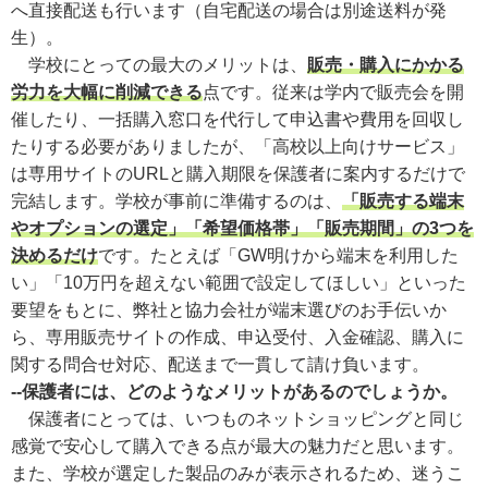
へ直接配送も行います（自宅配送の場合は別途送料が発
生）。
学校にとっての最大のメリットは、
販売・購入にかかる
労力を大幅に削減できる
点です。従来は学内で販売会を開
催したり、一括購入窓口を代行して申込書や費用を回収し
たりする必要がありましたが、「高校以上向けサービス」
は専用サイトのURLと購入期限を保護者に案内するだけで
完結します。学校が事前に準備するのは、
「販売する端末
やオプションの選定」「希望価格帯」「販売期間」の3つを
決めるだけ
です。たとえば「GW明けから端末を利用した
い」「10万円を超えない範囲で設定してほしい」といった
要望をもとに、弊社と協力会社が端末選びのお手伝いか
ら、専用販売サイトの作成、申込受付、入金確認、購入に
関する問合せ対応、配送まで一貫して請け負います。
--保護者には、どのようなメリットがあるのでしょうか。
保護者にとっては、いつものネットショッピングと同じ
感覚で安心して購入できる点が最大の魅力だと思います。
また、学校が選定した製品のみが表示されるため、迷うこ