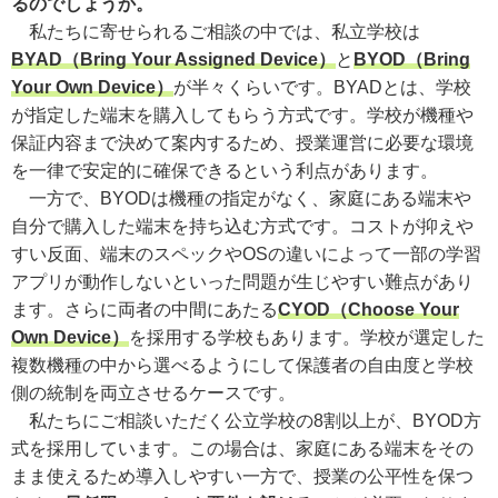
るのでしょうか。
私たちに寄せられるご相談の中では、私立学校は
BYAD（Bring Your Assigned Device）
と
BYOD（Bring
Your Own Device）
が半々くらいです。BYADとは、学校
が指定した端末を購入してもらう方式です。学校が機種や
保証内容まで決めて案内するため、授業運営に必要な環境
を一律で安定的に確保できるという利点があります。
一方で、BYODは機種の指定がなく、家庭にある端末や
自分で購入した端末を持ち込む方式です。コストが抑えや
すい反面、端末のスペックやOSの違いによって一部の学習
アプリが動作しないといった問題が生じやすい難点があり
ます。さらに両者の中間にあたる
CYOD（Choose Your
Own Device）
を採用する学校もあります。学校が選定した
複数機種の中から選べるようにして保護者の自由度と学校
側の統制を両立させるケースです。
私たちにご相談いただく公立学校の8割以上が、BYOD方
式を採用しています。この場合は、家庭にある端末をその
まま使えるため導入しやすい一方で、授業の公平性を保つ