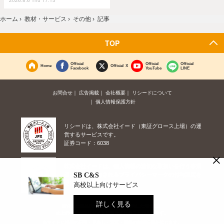
ホーム
›
教材・サービス
›
その他
›
記事
TOP
Official
Official
Official
Home
Official X
Facebook
YouTube
LINE
お問合せ
広告掲載
会社概要
リシードについて
個人情報保護方針
リシードは、株式会社イード（東証グロース上場）の運
営するサービスです。
証券コード：6038
×
株式会社イードは、個人情報の適切な取扱いを行う事業
SB C&S
者に対して付与されるプライバシーマークの付与認定を
受けています。
高校以上向けサービス
詳しく見る
紹介した商品/サービスを購入、契約した場合に、
売上の一部が弊社サイトに還元されることがあります。
当サイトに掲載の記事・見出し・写真・画像の無断転載を禁じます。