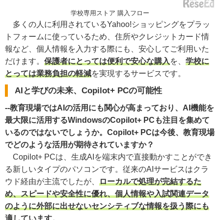
学校専用ストア 購入フロー
多くの人に利用されているYahoo!ショッピングをプラッ
トフォームに使っているため、住所やクレジットカード情
報など、個人情報を入力する際にも、安心してご利用いた
だけます。
保護者にとっては便利で安心な購入
を、
学校に
とっては業務負担の軽減
を実現するサービスです。
AIと学びの未来、Copilot+ PCの可能性
--教育現場ではAIの活用にも関心が高まっており、AI機能を
最大限に活用するWindowsのCopilot+ PCも注目を集めて
いるのではないでしょうか。Copilot+ PCは今後、教育現場
でどのような活用が期待されていますか？
Copilot+ PCは、生成AIを端末内で直接動かすことができ
る新しいタイプのパソコンです。従来のAIサービスはクラ
ウド経由が主流でしたが、
ローカルで処理が完結するた
め、スピードや安全性に優れ、個人情報や入試関連データ
のように外部に出せないセンシティブな情報を扱う際にも
適しています。