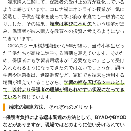
端末購入に関して、保護者の受け止め方が変化している
ように感じています。コロナ禍にオンライン授業が一気に
浸透し、子供が端末を使って学ぶ姿が家庭でも一般的にな
りました。その結果、
端末は学びに不可欠
という理解が進
み、保護者が端末購入を教育への投資と考えるようになっ
てきています。
GIGAスクール構想開始から5年が経ち、当時小学生だっ
た子供たちが高校に進学する時期を迎えています。そのた
め、保護者にも学習者用端末が「必要なもの」として受け
入れられるようになってきたのではないでしょうか。調べ
学習や課題提出、進路調査など、家庭でも端末を活用する
場面が増えていることから、
学習の幅を広げるツールとし
て、以前より保護者の理解が得られやすい状況になってき
ている
と感じています。
端末の調達方法、それぞれのメリット
--保護者負担による端末調達の方法として、BYADやBYOD
などがありますが、現場ではどのように使い分けられてい