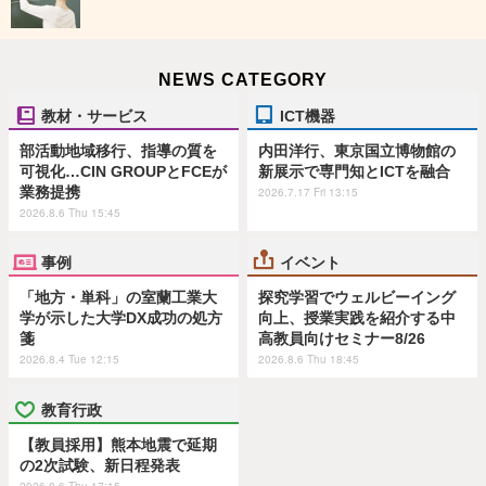
NEWS CATEGORY
教材・サービス
ICT機器
部活動地域移行、指導の質を
内田洋行、東京国立博物館の
可視化…CIN GROUPとFCEが
新展示で専門知とICTを融合
業務提携
2026.7.17 Fri 13:15
2026.8.6 Thu 15:45
事例
イベント
「地方・単科」の室蘭工業大
探究学習でウェルビーイング
学が示した大学DX成功の処方
向上、授業実践を紹介する中
箋
高教員向けセミナー8/26
2026.8.4 Tue 12:15
2026.8.6 Thu 18:45
教育行政
【教員採用】熊本地震で延期
の2次試験、新日程発表
2026.8.6 Thu 17:15