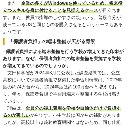
また、
企業の多くがWindowsを使っているため、将来役
立つスキルを身に付けることを見据えるケース
が目立ちま
す。また、教員の指導のしやすさの観点から、普段自分が
使っているOSと同じものを購入させるというケースもある
ようです。
「保護者負担」の端末整備が広がる背景
--保護者負担による端末整備を行う学校が増えてきた印象が
あります。なぜ、保護者負担での端末整備を実施する学校
が増えてきているのでしょうか。
文部科学省が2024年8月に公表した調査結果では、公立
高校において保護者負担で整備した学習用端末は、2023年
度の約74万台から、2024年度は約100万台へと増えてお
り、年々、保護者負担で学習用端末を整備する学校は増え
ています。
理由は、
全員分の端末費用を学校や自治体だけで負担す
るのが難しい
からです。小中学校は国からの補助がありま
したが、高校以上は義務教育機関ではないため、同じ仕組