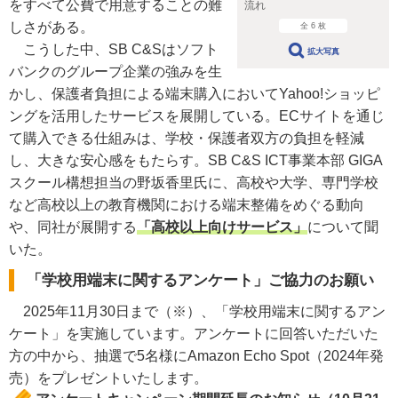
をすべて公費で用意することの難
流れ
しさがある。
全 6 枚
こうした中、SB C&Sはソフト
拡大写真
バンクのグループ企業の強みを生
かし、保護者負担による端末購入においてYahoo!ショッピ
ングを活用したサービスを展開している。ECサイトを通じ
て購入できる仕組みは、学校・保護者双方の負担を軽減
し、大きな安心感をもたらす。SB C&S ICT事業本部 GIGA
スクール構想担当の野坂香里氏に、高校や大学、専門学校
など高校以上の教育機関における端末整備をめぐる動向
や、同社が展開する
「高校以上向けサービス」
について聞
いた。
「学校用端末に関するアンケート」ご協力のお願い
2025年11月30日まで（※）、「学校用端末に関するアン
ケート」を実施しています。アンケートに回答いただいた
方の中から、抽選で5名様にAmazon Echo Spot（2024年発
売）をプレゼントいたします。