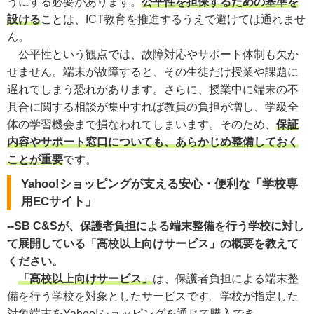
うにする必要があります。
公平性を担保するための基準を
設ける
ことは、ICT教育を推進するうえで避けては通れませ
ん。
公平性という観点では、故障対応やサポート体制も欠か
せません。端末が故障すると、その生徒だけ授業や課題に
遅れてしまう恐れがあります。さらに、授業中に端末の不
具合に関する相談が集中すれば教員の負担が増し、学級全
体の学習機会まで損なわれてしまいます。そのため、
保証
内容やサポート窓口についても、あらかじめ整備しておく
ことが重要
です。
Yahoo!ショッピングが支える安心・便利な「学校専
用ECサイト」
--SB C&Sが、保護者負担による端末整備を行う学校に対し
て展開している「高校以上向けサービス」の概要を教えて
ください。
「高校以上向けサービス」
は、保護者負担による端末整
備を行う学校を対象としたサービスです。学校が指定した
対象端末をYahoo!ショッピングを通じて購入でき、