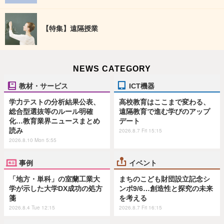
【特集】遠隔授業
NEWS CATEGORY
教材・サービス
ICT機器
学力テストの分析結果公表、
高校教育はここまで変わる、
総合型選抜等のルール明確
遠隔教育で進む学びのアップ
化…教育業界ニュースまとめ
デート
読み
2026.8.7 Fri 15:15
2026.8.10 Mon 5:55
事例
イベント
「地方・単科」の室蘭工業大
まちのこども財団設立記念シ
学が示した大学DX成功の処方
ンポ9/6…創造性と探究の未来
箋
を考える
2026.8.4 Tue 12:15
2026.8.7 Fri 16:15