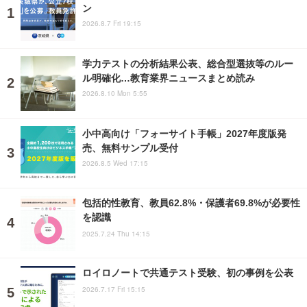
ン
2026.8.7 Fri 19:15
学力テストの分析結果公表、総合型選抜等のルー
ル明確化…教育業界ニュースまとめ読み
2026.8.10 Mon 5:55
小中高向け「フォーサイト手帳」2027年度版発
売、無料サンプル受付
2026.8.5 Wed 17:15
包括的性教育、教員62.8%・保護者69.8%が必要性
を認識
2025.7.24 Thu 14:15
ロイロノートで共通テスト受験、初の事例を公表
2026.7.17 Fri 15:15