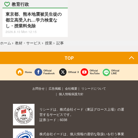
教育行政
東京都、熊本地震被災生徒の
都立高受入れ…学力検査な
し・授業料免除
2026.8.10 Mon 12:15
ホーム
›
教材・サービス
›
授業
›
記事
TOP
Official
Official
Official
Home
Official X
Facebook
YouTube
LINE
お問合せ
広告掲載
会社概要
リシードについて
個人情報保護方針
リシードは、株式会社イード（東証グロース上場）の運
営するサービスです。
証券コード：6038
株式会社イードは、個人情報の適切な取扱いを行う事業