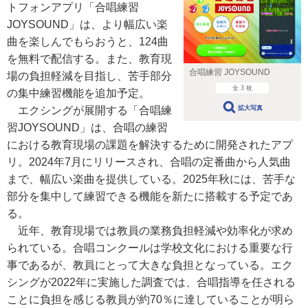
トフォンアプリ「合唱練習
JOYSOUND」は、より幅広い楽
曲を楽しんでもらおうと、124曲
を無料で配信する。また、教育現
合唱練習 JOYSOUND
場の負担軽減を目指し、苦手部分
全 3 枚
の集中練習機能を追加予定。
エクシングが展開する「合唱練
拡大写真
習JOYSOUND」は、合唱の練習
における教育現場の課題を解決するために開発されたアプ
リ。2024年7月にリリースされ、合唱の定番曲から人気曲
まで、幅広い楽曲を提供している。2025年秋には、苦手な
部分を集中して練習できる機能を新たに搭載する予定であ
る。
近年、教育現場では教員の業務負担軽減や効率化が求め
られている。合唱コンクールは学校文化における重要な行
事であるが、教員にとって大きな負担となっている。エク
シングが2022年に実施した調査では、合唱指導を任される
ことに負担を感じる教員が約70％に達していることが明ら