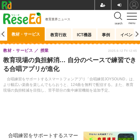
教育業界ニュース
menu
search
教材・サービス
測
教育行政
ICT機器
事例
イベント
教材・サービス
授業
2025.9.12 Fri 12:45
教育現場の負担解消… 自分のペースで練習でき
る合唱アプリが進化
合唱練習をサポートするスマートフォンアプリ「合唱練習JOYSOUND」は、
より幅広い楽曲を楽しんでもらおうと、124曲を無料で配信する。また、教育
現場の負担軽減を目指し、苦手部分の集中練習機能を追加予定。
合唱練習をサポートするスマー