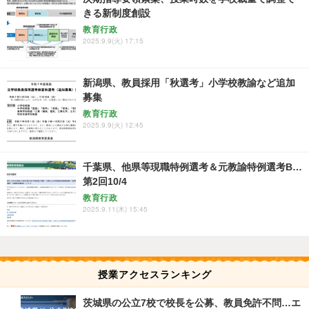
きる新制度創設
教育行政
2025.9.9(火) 17:15
新潟県、教員採用「秋選考」小学校教諭など追加
募集
教育行政
2025.9.9(火) 12:45
千葉県、他県等現職特例選考＆元教諭特例選考B…
第2回10/4
教育行政
2025.9.11(木) 15:45
授業アクセスランキング
茨城県の公立7校で校長を公募、教員免許不問…エ