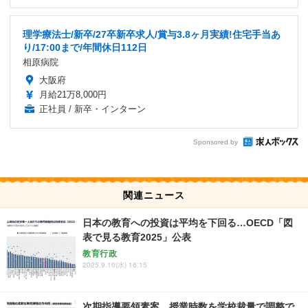
理学療法士/新卒/27卒新卒求人/賞与3.8ヶ月実績!住宅手当あ
り/17:00まで/年間休日112日
相原病院
大阪府
月給21万8,000円
正社員 / 新卒・インターン
Sponsored by
関連ニュース
日本の教育への投資は平均を下回る…OECD「図
表で見る教育2025」公表
教育行政
2025.9.10(水) 16:15
次期指導要領素案、授業時数を学校裁量で調整で