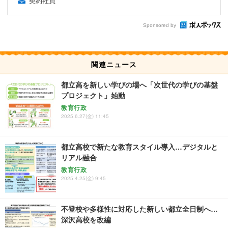
契約社員
Sponsored by
関連ニュース
都立高を新しい学びの場へ「次世代の学びの基盤
プロジェクト」始動
教育行政
2025.6.27(金) 11:45
都立高校で新たな教育スタイル導入…デジタルと
リアル融合
教育行政
2025.4.25(金) 9:45
不登校や多様性に対応した新しい都立全日制へ…
深沢高校を改編