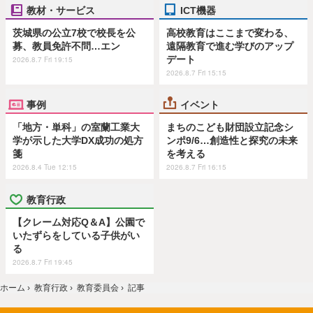
教材・サービス
ICT機器
茨城県の公立7校で校長を公
高校教育はここまで変わる、
募、教員免許不問…エン
遠隔教育で進む学びのアップ
デート
2026.8.7 Fri 19:15
2026.8.7 Fri 15:15
事例
イベント
「地方・単科」の室蘭工業大
まちのこども財団設立記念シ
学が示した大学DX成功の処方
ンポ9/6…創造性と探究の未来
箋
を考える
2026.8.4 Tue 12:15
2026.8.7 Fri 16:15
教育行政
【クレーム対応Q＆A】公園で
いたずらをしている子供がい
る
2026.8.7 Fri 19:45
ホーム
›
教育行政
›
教育委員会
›
記事