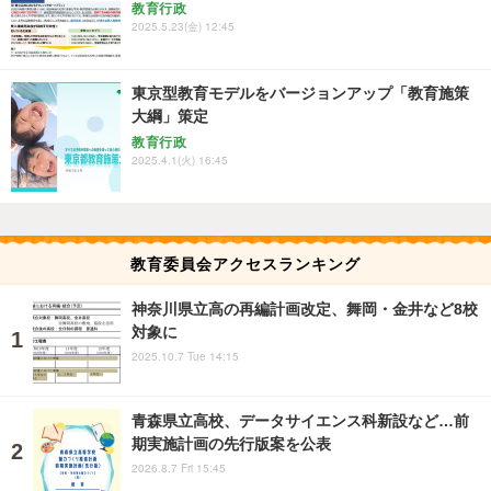
教育行政
2025.5.23(金) 12:45
東京型教育モデルをバージョンアップ「教育施策
大綱」策定
教育行政
2025.4.1(火) 16:45
教育委員会アクセスランキング
神奈川県立高の再編計画改定、舞岡・金井など8校
対象に
2025.10.7 Tue 14:15
青森県立高校、データサイエンス科新設など…前
期実施計画の先行版案を公表
2026.8.7 Fri 15:45