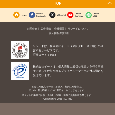
TOP
Official
Official
Official
Home
Official X
Facebook
YouTube
LINE
お問合せ
広告掲載
会社概要
リシードについて
個人情報保護方針
リシードは、株式会社イード（東証グロース上場）の運
営するサービスです。
証券コード：6038
株式会社イードは、個人情報の適切な取扱いを行う事業
者に対して付与されるプライバシーマークの付与認定を
受けています。
紹介した商品/サービスを購入、契約した場合に、
売上の一部が弊社サイトに還元されることがあります。
当サイトに掲載の記事・見出し・写真・画像の無断転載を禁じます。
Copyright © 2026 IID, Inc.