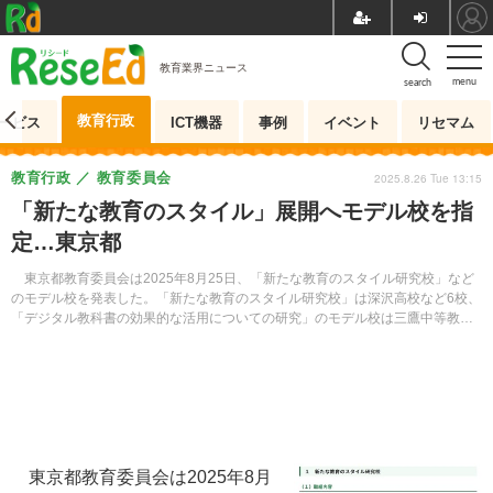
教育業界ニュース
menu
search
教育行政
ービス
ICT機器
事例
イベント
リセマム
教育行政
教育委員会
2025.8.26 Tue 13:15
「新たな教育のスタイル」展開へモデル校を指
定…東京都
東京都教育委員会は2025年8月25日、「新たな教育のスタイル研究校」など
のモデル校を発表した。「新たな教育のスタイル研究校」は深沢高校など6校、
「デジタル教科書の効果的な活用についての研究」のモデル校は三鷹中等教育
学校など6校。新学期が始まる9月以降、具体的な取組みを試行する。
東京都教育委員会は2025年8月