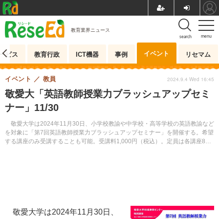
教育業界ニュース
menu
search
イベント
ービス
教育行政
ICT機器
事例
リセマム
イベント
教員
2024.9.4 Wed 16:45
敬愛大「英語教師授業力ブラッシュアップセミ
ナー」11/30
敬愛大学は2024年11月30日、小学校教諭や中学校・高等学校の英語教諭など
を対象に「第7回英語教師授業力ブラッシュアップセミナー」を開催する。希望
する講座のみ受講することも可能。受講料1,000円（税込）。定員は各講座80
名。事前申込制。
敬愛大学は2024年11月30日、