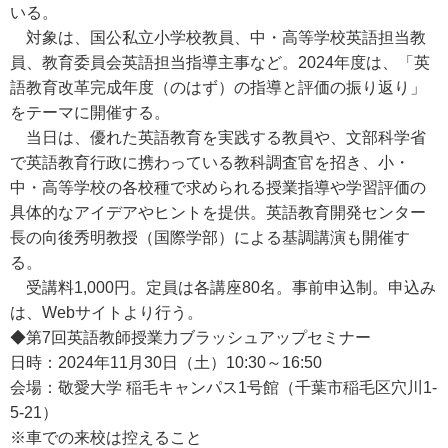
いる。
対象は、国公私立小学校教員、中・高等学校英語担当教
員、教育委員会英語担当指導主事など。2024年度は、「英
語教育改革完成年度（のはず）の指導と評価の振り返り」
をテーマに開催する。
当日は、優れた英語教育を実践する教員や、文部科学省
で英語教育行政に携わっている教科調査官を招き、小・
中・高等学校の各校種で求められる授業指導や学習評価の
具体的なアイデアやヒントを提供。英語教育開発センター
長の向後秀明教授（国際学部）による基調講演も開催す
る。
受講料1,000円。定員は各講座80名。事前申込制。申込み
は、Webサイトより行う。
◆第7回英語教師授業力ブラッシュアップセミナー
日時：2024年11月30日（土）10:30～16:50
会場：敬愛大学 稲毛キャンパス1号館（千葉市稲毛区穴川1-
5-21）
※車での来校は控えること