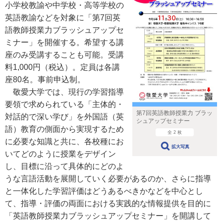
小学校教諭や中学校・高等学校の
英語教諭などを対象に「第7回英
語教師授業力ブラッシュアップセ
ミナー」を開催する。希望する講
座のみ受講することも可能。受講
料1,000円（税込）。定員は各講
座80名。事前申込制。
敬愛大学では、現行の学習指導
要領で求められている「主体的・
第7回英語教師授業力 ブラッ
対話的で深い学び」を外国語（英
シュアップセミナー
語）教育の側面から実現するため
全 2 枚
に必要な知識と共に、各校種にお
拡大写真
いてどのように授業をデザイン
し、目標に沿って具体的にどのよ
うな言語活動を展開していく必要があるのか、さらに指導
と一体化した学習評価はどうあるべきかなどを中心とし
て、指導・評価の両面における実践的な情報提供を目的に
「英語教師授業力ブラッシュアップセミナー」を開講して