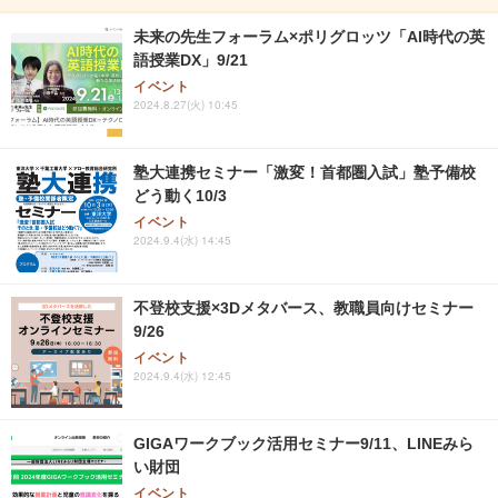
未来の先生フォーラム×ポリグロッツ「AI時代の英
語授業DX」9/21
イベント
2024.8.27(火) 10:45
塾大連携セミナー「激変！首都圏入試」塾予備校
どう動く10/3
イベント
2024.9.4(水) 14:45
不登校支援×3Dメタバース、教職員向けセミナー
9/26
イベント
2024.9.4(水) 12:45
GIGAワークブック活用セミナー9/11、LINEみら
い財団
イベント