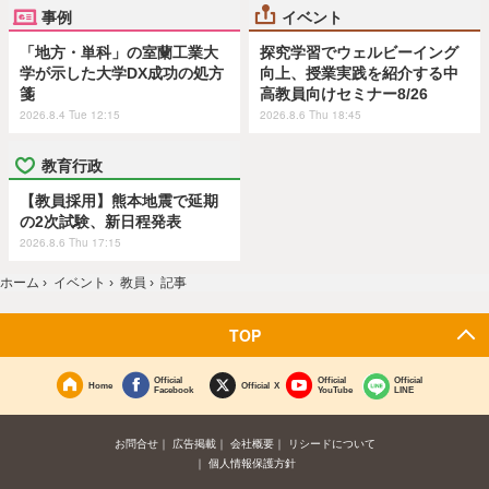
事例
イベント
「地方・単科」の室蘭工業大
探究学習でウェルビーイング
学が示した大学DX成功の処方
向上、授業実践を紹介する中
箋
高教員向けセミナー8/26
2026.8.4 Tue 12:15
2026.8.6 Thu 18:45
教育行政
【教員採用】熊本地震で延期
の2次試験、新日程発表
2026.8.6 Thu 17:15
ホーム
›
イベント
›
教員
›
記事
TOP
Official
Official
Official
Home
Official X
Facebook
YouTube
LINE
お問合せ
広告掲載
会社概要
リシードについて
個人情報保護方針