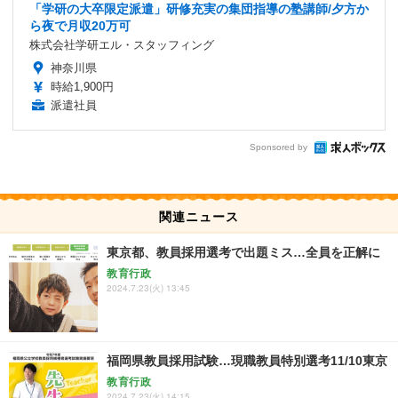
「学研の大卒限定派遣」研修充実の集団指導の塾講師/夕方か
ら夜で月収20万可
株式会社学研エル・スタッフィング
神奈川県
時給1,900円
派遣社員
Sponsored by
関連ニュース
東京都、教員採用選考で出題ミス…全員を正解に
教育行政
2024.7.23(火) 13:45
福岡県教員採用試験…現職教員特別選考11/10東京
教育行政
2024.7.23(火) 14:15