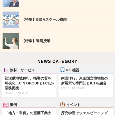
【特集】GIGAスクール構想
【特集】遠隔授業
NEWS CATEGORY
教材・サービス
ICT機器
部活動地域移行、指導の質を
内田洋行、東京国立博物館の
可視化…CIN GROUPとFCEが
新展示で専門知とICTを融合
業務提携
2026.7.17 Fri 13:15
2026.8.6 Thu 15:45
事例
イベント
「地方・単科」の室蘭工業大
探究学習でウェルビーイング