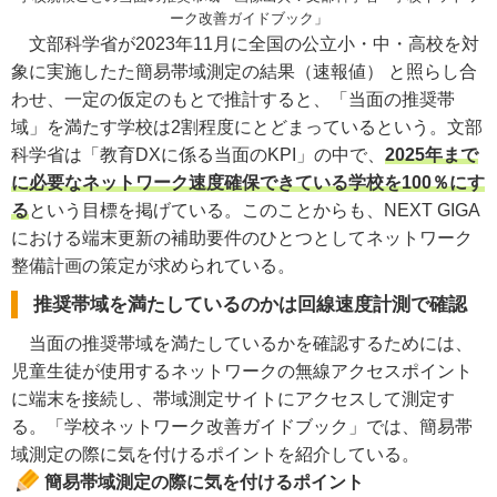
ーク改善ガイドブック」
文部科学省が2023年11月に全国の公立小・中・高校を対
象に実施したた簡易帯域測定の結果（速報値） と照らし合
わせ、一定の仮定のもとで推計すると、「当面の推奨帯
域」を満たす学校は2割程度にとどまっているという。文部
科学省は「教育DXに係る当面のKPI」の中で、
2025年まで
に必要なネットワーク速度確保できている学校を100％にす
る
という目標を掲げている。このことからも、NEXT GIGA
における端末更新の補助要件のひとつとしてネットワーク
整備計画の策定が求められている。
推奨帯域を満たしているのかは回線速度計測で確認
当面の推奨帯域を満たしているかを確認するためには、
児童生徒が使用するネットワークの無線アクセスポイント
に端末を接続し、帯域測定サイトにアクセスして測定す
る。「学校ネットワーク改善ガイドブック」では、簡易帯
域測定の際に気を付けるポイントを紹介している。
簡易帯域測定の際に気を付けるポイント