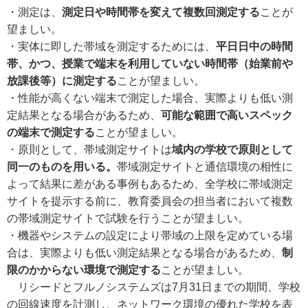
・測定は、
測定日や時間帯を変えて複数回測定する
ことが
望ましい。
・実体に即した帯域を測定するためには、
平日日中の時間
帯、かつ、授業で端末を利用していない時間帯（始業前や
放課後等）に測定する
ことが望ましい。
・性能が高くない端末で測定した場合、実際よりも低い測
定結果となる場合があるため、
可能な範囲で高いスペック
の端末で測定する
ことが望ましい。
・原則として、帯域測定サイトは
域内の学校で原則として
同一のものを用いる。
帯域測定サイトと通信環境の相性に
よって結果に差がある事例もあるため、全学校に帯域測定
サイトを提示する前に、教育委員会の担当者において複数
の帯域測定サイトで試験を行うことが望ましい。
・機器やシステムの設定により帯域の上限を定めている場
合は、実際よりも低い測定結果となる場合があるため、
制
限のかからない環境で測定する
ことが望ましい。
リシードとフルノシステムズは7月31日までの期間、学校
の回線速度を計測し、ネットワーク環境の優れた学校を表