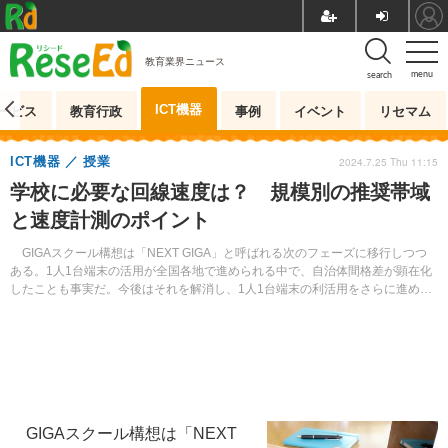
教育業界ニュース
menu
search
ICT機器
ービス
教育行政
事例
イベント
リセマム
ICT機器
授業
2024.7.25 Thu 11:15
学校に必要な回線速度は？ 規模別の推奨帯域
と速度計測のポイント
GIGAスクール構想は「NEXT GIGA」と呼ばれる次のフェーズに移行しつつ
ある。1人1台端末の活用が全国各地で進められる中で、自治体間格差が顕在化
したことも事実だ。今後はそれを解消し、1人1台端末の利活用をさらに進めて
いく必要があるとされている。
GIGAスクール構想は「NEXT