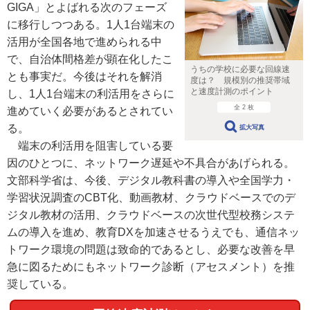
GIGA」とよばれる次のフェーズ
に移行しつつある。1人1台端末の
活用が全国各地で進められる中
で、自治体間格差が顕在化したこ
うちの学校に必要な回線速
とも事実だ。今後はそれを解消
度は？ 規模別の推奨帯域
と速度計測のポイント
し、1人1台端末の利活用をさらに
全 2 枚
進めていく必要があるとされてい
る。
拡大写真
端末の利活用を阻害している要
因のひとつに、ネットワーク遅延や不具合があげられる。
文部科学省は、今後、デジタル教科書の導入や全国学力・
学習状況調査のCBT化、動画教材、クラウドベースでのデ
ジタル教材の活用、クラウドベースの次世代型校務システ
ムの導入を進め、教育DXを加速させるうえでも、通信ネッ
トワーク環境の問題は致命的であるとし、必要な改善を早
急に図るためにもネットワーク診断（アセスメント）を推
奨している。