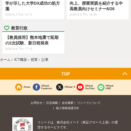
学が示した大学DX成功の処方
向上、授業実践を紹介する中
箋
高教員向けセミナー8/26
2026.8.4 Tue 12:15
2026.8.6 Thu 18:45
教育行政
【教員採用】熊本地震で延期
の2次試験、新日程発表
2026.8.6 Thu 17:15
ホーム
›
ICT機器
›
授業
›
記事
TOP
Official
Official
Official
Home
Official X
Facebook
YouTube
LINE
お問合せ
広告掲載
会社概要
リシードについて
個人情報保護方針
リシードは、株式会社イード（東証グロース上場）の運
営するサービスです。