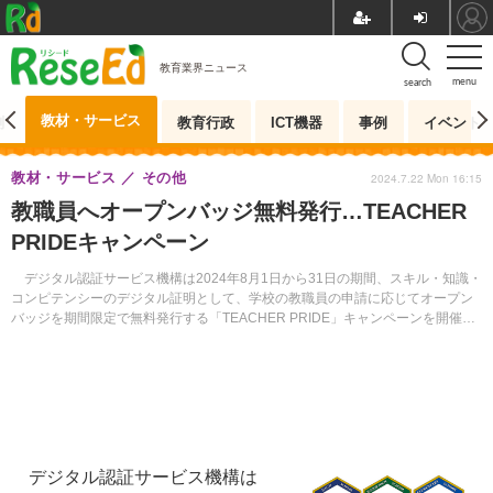
教育業界ニュース
menu
search
教材・サービス
測
教育行政
ICT機器
事例
イベント
教材・サービス
その他
2024.7.22 Mon 16:15
教職員へオープンバッジ無料発行…TEACHER
PRIDEキャンペーン
デジタル認証サービス機構は2024年8月1日から31日の期間、スキル・知識・
コンピテンシーのデジタル証明として、学校の教職員の申請に応じてオープン
バッジを期間限定で無料発行する「TEACHER PRIDE」キャンペーンを開催す
る。
デジタル認証サービス機構は