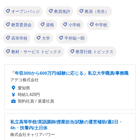
オープンバッジ
教員免許
教員（先生）
教育委員会
資格
小学校
中学校
高等学校
大学
平井聡一郎
教材・サービス トピックス
教育行政 トピックス
「年収300から600万円/経験に応じる」私立大学職員/事務職
アデコ株式会社
愛知県
時給1,420円
契約社員 / 派遣社員
私立高等学校/英語講師/授業担当/試験の運営補助/週2日・
4h・扶養内/土日休
株式会社キャリアパワー