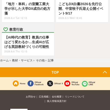
「地方・単科」の室蘭工業大
こどもDX白書2026を先行公
学が示した大学DX成功の処方
開、中室牧子氏迎え公開イベ
箋
ント9/17
2026.8.4 Tue 12:15
2026.8.5 Wed 18:45
教育行政
【AI時代の教育】教員の仕事
はどう変わるか…生成AIが広
げる英語教材づくりの可能性
2026.8.6 Thu 13:15
ホーム
›
教材・サービス
›
その他
›
記事
TOP
Official
Official
Official
Home
Official X
Facebook
YouTube
LINE
お問合せ
広告掲載
会社概要
リシードについて
個人情報保護方針