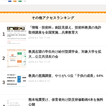
その他アクセスランキング
「情報・技術科」創設見据え、技術科教員の免許
取得講座を全国実施…兵庫教育大
2026.8.4 Tue 17:45
教員志望の学生向け給付型奨学金、対象大学を拡
大…公立共済友の会
2026.8.4 Tue 17:15
教員の意識調査、やりがい1位「子供の成長」64%
2026.8.5 Wed 9:15
熊本地震受け、保育者向け防災研修動画4本を無料
公開