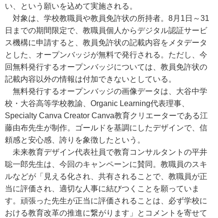
い、という願いを込めて実施される。
対象は、学校教職員や教員免許状の所持者。8月1日～31
日までの期間限定で、教職員個人からデジタル認証サービ
ス機構に申請すると、教員免許状の記載内容をメタデータ
とした、オープンバッジが無料で発行される。ただし、今
回無料発行するオープンバッジについては、教員免許状の
記載内容以外の情報は付加できないとしている。
無料発行するオープンバッジの画像データは、大谷中学
校・大谷高等学校教諭、Organic Learning代表理事、
Specialty Canva Creator Canva教育クリエーターである江
藤由布先生が制作。ゴールドを基調にしたデザインで、信
頼感と安心感、誇りを象徴したという。
未来教育デザイン代表社員で教育コンサルタントの平井
聡一郎先生は、今回のキャンペーンに賛同。教職員のスキ
ルなどが「見える化され、共有されることで、教職員が正
当に評価され、適切な人事に結びつくことを願っていま
す。頑張った先生が正当に評価されることは、必ず学校に
おける教育改革の推進に繋がります」とコメントを寄せて