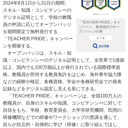
2024年8月1日から31日の期間、
スキル・知識・コンピテンシーの
デジタル証明として、学校の教職
「TEACHER PRIDE」キャ
員の申請に応じてオープンバッジ
ンペーン、教員免許のオー
を期間限定で無料発行する
プンバッジの例
「TEACHER PRIDE」キャンペー
全 2 枚
ンを開催する。
拡大写真
オープンバッジは、スキル・知
識・コンピテンシーのデジタル証明として、全世界で1億個
以上、国内でも100万個以上が発行されている国際標準規
格。教職員が所持する教員免許をはじめ、海外青年協力隊
などの経験や検定、各種資格、学会や各種研究会での発表
記録などをデジタル認定し見える形にできる。
「TEACHER PRIDE」キャンペーンは、全国100万人の
教職員が、自身のスキルや知識、コンピテンシーに対して
自信をもち、学校、教育委員会、大学等研究機関、民間の
研修機関などでの研修やワークショップの受講を通して、
自らが自立的・自律的に学び（研修）に取り組んでほし