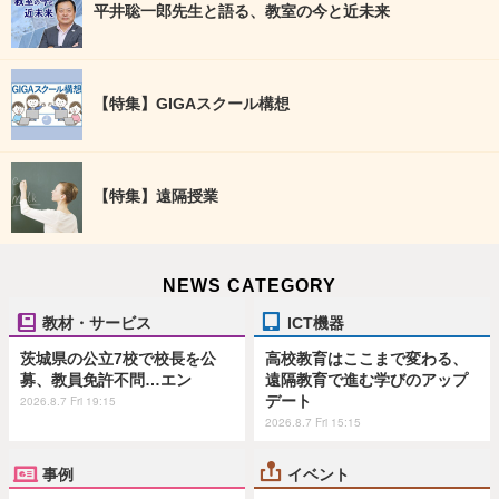
平井聡一郎先生と語る、教室の今と近未来
【特集】GIGAスクール構想
【特集】遠隔授業
NEWS CATEGORY
教材・サービス
ICT機器
茨城県の公立7校で校長を公
高校教育はここまで変わる、
募、教員免許不問…エン
遠隔教育で進む学びのアップ
デート
2026.8.7 Fri 19:15
2026.8.7 Fri 15:15
事例
イベント