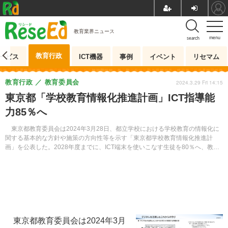
教育業界ニュース
menu
search
教育行政
ービス
ICT機器
事例
イベント
リセマム
教育行政
教育委員会
2024.3.29 Fri 14:15
東京都「学校教育情報化推進計画」ICT指導能
力85％へ
東京都教育委員会は2024年3月28日、都立学校における学校教育の情報化に
関する基本的な方針や施策の方向性等を示す「東京都学校教育情報化推進計
画」を公表した。2028年度までに、ICT端末を使いこなす生徒を80％へ、教職
員のICT指導能力を85.0％へと増やす計画を盛り込んでいる。
東京都教育委員会は2024年3月