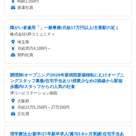
時給1,550円
派遣社員
障がい者雇用「」一般事務/月給17万円以上/主要駅の近く
株式会社URコミュニティ
埼玉県
月給20万4,100円～
契約社員
調理師/オープニング/2028年新病院新築移転にむけオープニ
ングスタッフ募集/住宅手当あり!残業少なめ/2路線から駅徒
歩圏内/スタッフからの人気の社食
堺リハビリテーション病院
大阪府
月給21万5,150円～27万150円
正社員
理学療法士/新卒/27卒新卒求人/賞与3.8ヶ月実績!住宅手当あ