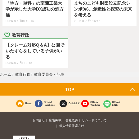
「地方・単科」の室蘭工業大
まちのこども財団設立記念シ
学が示した大学DX成功の処方
ンポ9/6…創造性と探究の未来
箋
を考える
2026.8.4 Tue 12:15
2026.8.7 Fri 16:15
教育行政
【クレーム対応Q＆A】公園で
いたずらをしている子供がい
る
2026.8.7 Fri 19:45
ホーム
›
教育行政
›
教育委員会
›
記事
TOP
Official
Official
Official
Home
Official X
Facebook
YouTube
LINE
お問合せ
広告掲載
会社概要
リシードについて
個人情報保護方針