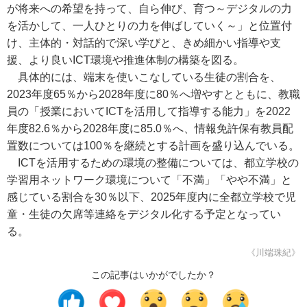
が将来への希望を持って、自ら伸び、育つ～デジタルの力
を活かして、一人ひとりの力を伸ばしていく～」と位置付
け、主体的・対話的で深い学びと、きめ細かい指導や支
援、より良いICT環境や推進体制の構築を図る。
具体的には、端末を使いこなしている生徒の割合を、
2023年度65％から2028年度に80％へ増やすとともに、教職
員の「授業においてICTを活用して指導する能力」を2022
年度82.6％から2028年度に85.0％へ、情報免許保有教員配
置数については100％を継続とする計画を盛り込んでいる。
ICTを活用するための環境の整備については、都立学校の
学習用ネットワーク環境について「不満」「やや不満」と
感じている割合を30％以下、2025年度内に全都立学校で児
童・生徒の欠席等連絡をデジタル化する予定となってい
る。
《川端珠紀》
この記事はいかがでしたか？