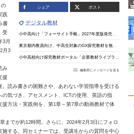
きの
シェア
ポスト
実践
デジタル教材
み書
。受
小中高向け「フォーサイト手帳」2027年度版発売、無料サンプル受付
年3月
東京都内教員向け、中高生対象のGX探究教材を無料公開
2月3
小中高校向け探究教材ポータル「企業教材ライブラリー」公開…ケシオン
読み
編集部にメッセージを送る
支援
座。読み書きの困難さや、あわない学習指導を受ける
の気づき、アセスメント、ICTの使用、英語の指
支援方法・実践例を、第1章～第7章の動画教材で体
までが約12時間。さらに、2024年2月3日にフォロ
を実施する。同セミナーでは、受講生からの質問を中心