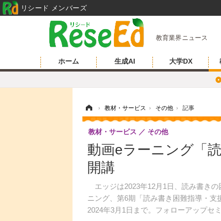
リシード メンバーズ
教育業界ニュース
ホーム
生成AI
大学DX
ホーム
›
教材・サービス
›
その他
›
記事
教材・サービス
その他
動画eラーニング「
開講
エッジは2023年12月1日、読み書き
ニング、第6期「読み書き困難指導・支援
2024年3月1日まで。フォローアップセ