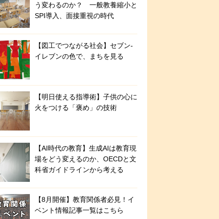
う変わるのか？ 一般教養縮小と
SPI導入、面接重視の時代
【図工でつながる社会】セブン‐
イレブンの色で、まちを見る
【明日使える指導術】子供の心に
火をつける「褒め」の技術
【AI時代の教育】生成AIは教育現
場をどう変えるのか、OECDと文
科省ガイドラインから考える
【8月開催】教育関係者必見！イ
ベント情報記事一覧はこちら