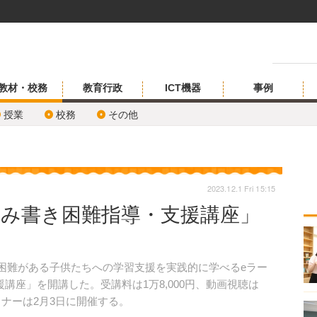
教材・校務
教育行政
ICT機器
事例
授業
校務
その他
2023.12.1 Fri 15:15
読み書き困難指導・支援講座」
の困難がある子供たちへの学習支援を実践的に学べるeラー
講座」を開講した。受講料は1万8,000円、動画視聴は
ミナーは2月3日に開催する。