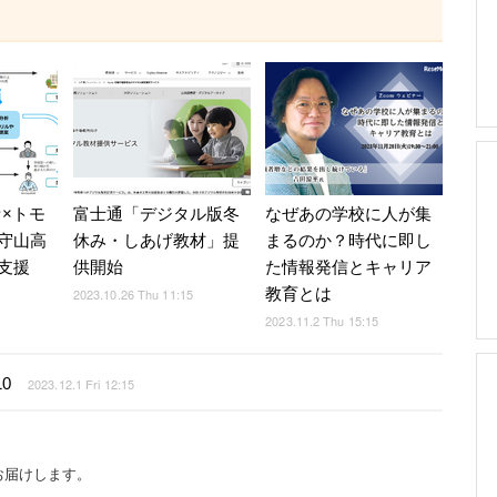
セ×トモ
富士通「デジタル版冬
なぜあの学校に人が集
守山高
休み・しあげ教材」提
まるのか？時代に即し
支援
供開始
た情報発信とキャリア
教育とは
5
2023.10.26 Thu 11:15
2023.11.2 Thu 15:15
0
2023.12.1 Fri 12:15
お届けします。