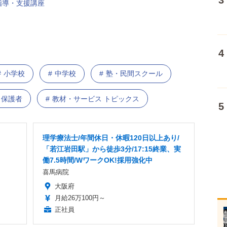
難指導・支援講座
小学校
中学校
塾・民間スクール
保護者
教材・サービス トピックス
理学療法士/年間休日・休暇120日以上あり/
「若江岩田駅」から徒歩3分/17:15終業、実
働7.5時間/WワークOK!採用強化中
喜馬病院
大阪府
月給26万100円～
正社員