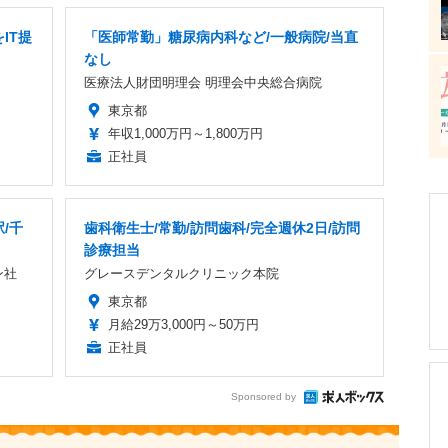
IT提
「医師常勤」糖尿病内科など/一般病院/当直
なし
医療法人財団明理会 明理会中央総合病院
東京都
年収1,000万円～1,800万円
正社員
/千
歯科衛生士/常勤/訪問歯科/完全週休2日/訪問
診療担当
ン社
グレースデンタルクリニック本院
東京都
月給29万3,000円～50万円
正社員
Sponsored by