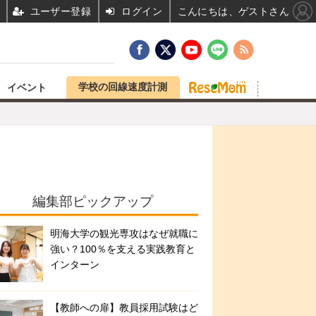
ユーザー登録
ログイン
こんにちは、ゲストさん
学校の回線速度計測
イベント
編集部ピックアップ
明海大学の観光専攻はなぜ就職に
強い？100％を支える実践教育と
インターン
【教師への扉】教員採用試験はど