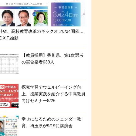
科省、高校教育改革のキックオフ8/24開催…
E.X.T.始動
【教員採用】香川県、第1次選考
の実合格者639人
探究学習でウェルビーイング向
上、授業実践を紹介する中高教員
向けセミナー8/26
幸せになるためのジェンダー教
育、埼玉県が9/19に講演会