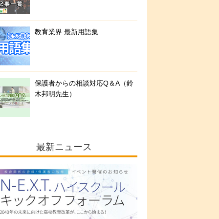
教育業界 最新用語集
保護者からの相談対応Q＆A（鈴
木邦明先生）
最新ニュース