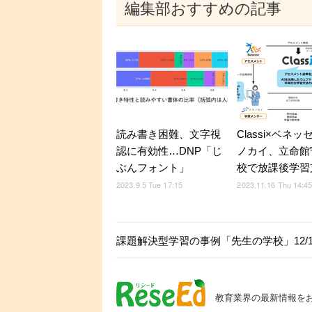
編集部おすすめの記事
読み書き困難、文字視
Classi×ベネッ
認に有効性…DNP「じ
ノカイ、立命館
ぶんフォント」
校で放課後学習
2023.9.5 Tue 17:15
2023.11.16 Thu 14:4
課題解決型学習の事例「先生の学校」12/1
教育業界の最新情報を