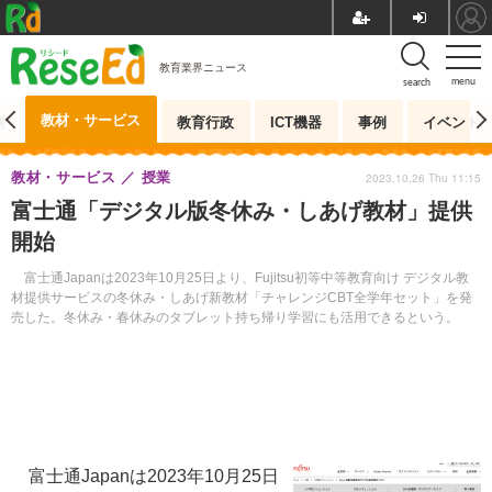
教育業界ニュース
menu
search
教材・サービス
測
教育行政
ICT機器
事例
イベント
教材・サービス
授業
2023.10.26 Thu 11:15
富士通「デジタル版冬休み・しあげ教材」提供
開始
富士通Japanは2023年10月25日より、Fujitsu初等中等教育向け デジタル教
材提供サービスの冬休み・しあげ新教材「チャレンジCBT全学年セット」を発
売した。冬休み・春休みのタブレット持ち帰り学習にも活用できるという。
富士通Japanは2023年10月25日