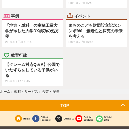
2026.8.7 Fri 15:15
事例
イベント
「地方・単科」の室蘭工業大
まちのこども財団設立記念シ
学が示した大学DX成功の処方
ンポ9/6…創造性と探究の未来
箋
を考える
2026.8.4 Tue 12:15
2026.8.7 Fri 16:15
教育行政
【クレーム対応Q＆A】公園で
いたずらをしている子供がい
る
2026.8.7 Fri 19:45
ホーム
›
教材・サービス
›
授業
›
記事
TOP
Official
Official
Official
Home
Official X
Facebook
YouTube
LINE