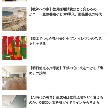
【教師への扉】教員採用試験はどう変わるの
か？ 一般教養縮小とSPI導入、面接重視の時代
【図工でつながる社会】セブン‐イレブンの色で、
まちを見る
【明日使える指導術】子供の心に火をつける「褒
め」の技術
【AI時代の教育】生成AIは教育現場をどう変える
のか、OECDと文科省ガイドラインから考える