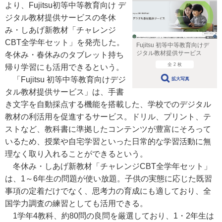
より、Fujitsu初等中等教育向け デ
ジタル教材提供サービスの冬休
み・しあげ新教材「チャレンジ
CBT全学年セット」を発売した。
Fujitsu 初等中等教育向けデ
ジタル教材提供サービス
冬休み・春休みのタブレット持ち
全 2 枚
帰り学習にも活用できるという。
「Fujitsu 初等中等教育向けデジ
拡大写真
タル教材提供サービス」は、手書
き文字を自動採点する機能を搭載した、学校でのデジタル
教材の利活用を促進するサービス。ドリル、プリント、テ
ストなど、教科書に準拠したコンテンツが豊富にそろって
いるため、授業や自宅学習といった日常的な学習活動に無
理なく取り入れることができるという。
冬休み・しあげ新教材「チャレンジCBT全学年セット」
は、1～6年生の問題が使い放題。子供の実態に応じた既習
事項の定着だけでなく、思考力の育成にも適しており、全
国学力調査の練習としても活用できる。
1学年4教科、約80問の良問を厳選しており、1・2年生は