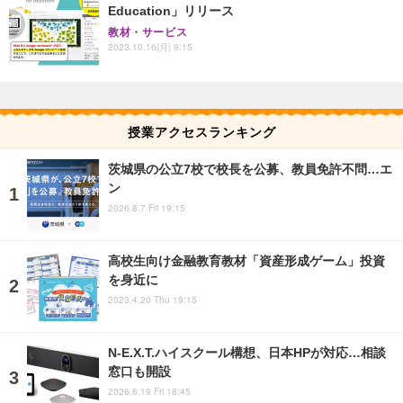
Education」リリース
教材・サービス
2023.10.16(月) 9:15
授業アクセスランキング
茨城県の公立7校で校長を公募、教員免許不問…エ
ン
2026.8.7 Fri 19:15
高校生向け金融教育教材「資産形成ゲーム」投資
を身近に
2023.4.20 Thu 19:15
N-E.X.T.ハイスクール構想、日本HPが対応…相談
窓口も開設
2026.6.19 Fri 18:45