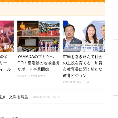
確保
YAMADAのブカツへ
市民を巻き込んで社会
リー
GO！部活動の地域連携
の主役を育てる…加賀
ィール
サポート事業開始
市教育長に聞く新たな
教育ビジョン
2023.5.17 Wed 12:45
2023.6.12 Mon 15:45
増加…文科省報告
2023.6.15 Thu 15:15