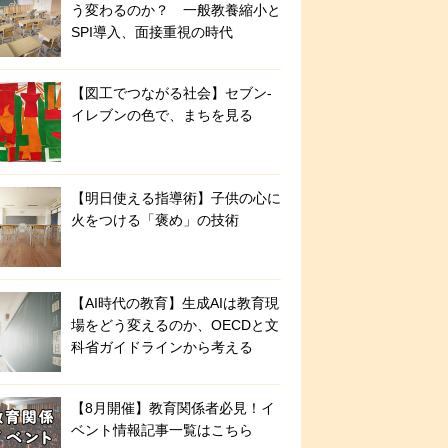
う変わるのか？ 一般教養縮小と
SPI導入、面接重視の時代
【図工でつながる社会】セブン‐
イレブンの色で、まちを見る
【明日使える指導術】子供の心に
火をつける「褒め」の技術
【AI時代の教育】生成AIは教育現
場をどう変えるのか、OECDと文
科省ガイドラインから考える
【8月開催】教育関係者必見！イ
ベント情報記事一覧はこちら