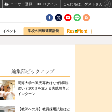
ユーザー登録
ログイン
こんにちは、ゲストさん
学校の回線速度計測
イベント
編集部ピックアップ
明海大学の観光専攻はなぜ就職に
強い？100％を支える実践教育と
インターン
【教師への扉】教員採用試験はど