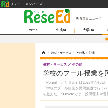
リシード メンバーズ
教育業界ニュース
ホーム
生成AI
大学DX
ホーム
›
教材・サービス
›
その他
›
記事
教材・サービス
その他
学校のプール授業を民
Polimill（ポリミル）は2023年7月
「学校のプール授業を民間施設で行うべ
を超えた。Surfvoteでは、投票理由