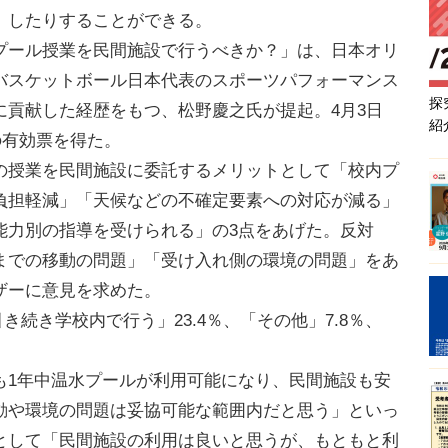
）したりすることができる。
ール授業を民間施設で行うべきか？」は、日本オリ
バスケットボール日本代表のスポーツパフォーマンス
探
に貢献した経歴をもつ、松野慶之氏が提起。4月3日
紹
の有効票を得た。
授業を民間施設に委託するメリットとして「校内プ
負担軽減」「天候などの不確定要素への対応が減る」
能力別の指導を受けられる」の3点をあげた。反対
までの移動の問題」「受け入れ側の環境の問題」をあ
ザーに意見を求めた。
き続き学校内で行う」23.4％、「その他」7.8％、
1年中温水プールが利用可能になり、民間施設も安
動や環境の問題は妥協可能な範囲内だと思う」といっ
として「民間施設の利用は良いと思うが、もともと利