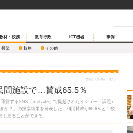
教材・校務
教育行政
ICT機器
事例
授業
校務
その他
2023.7.5 Wed 13:15
間施設で…賛成65.5％
5日、運営するSNS「Surfvote」で提起されたイシュー（課題）
きか？」の投票結果を発表した。利用賛成が65.6％と半数
や意見も見ることができる。