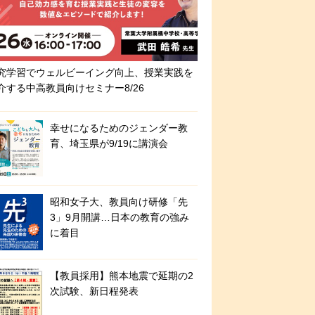
究学習でウェルビーイング向上、授業実践を
介する中高教員向けセミナー8/26
幸せになるためのジェンダー教
育、埼玉県が9/19に講演会
昭和女子大、教員向け研修「先
3」9月開講…日本の教育の強み
に着目
【教員採用】熊本地震で延期の2
次試験、新日程発表