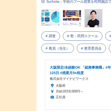
Surfvote：学校のプール授業を民間施
調査
塾・民間スクール
教員（先生）
教育委員会
大阪限定/未経験OK 「総務事務職」#
125日 #残業月5h程度
株式会社マイナビワークス
大阪府
月給19万8,000円～
正社員