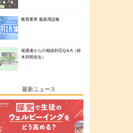
教育業界 最新用語集
保護者からの相談対応Q＆A（鈴
木邦明先生）
最新ニュース