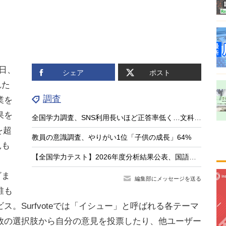
5日、
シェア
ポスト
れた
調査
業を
果を
全国学力調査、SNS利用長いほど正答率低く…文科相8/4会見
を超
教員の意識調査、やりがい1位「子供の成長」64%
見も
【全国学力テスト】2026年度分析結果公表、国語・英語に共通の弱点は「根拠を示す力」
ざま
編集部にメッセージを送る
誰も
ス。Surfvoteでは「イシュー」と呼ばれる各テーマ
数の選択肢から自分の意見を投票したり、他ユーザー