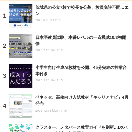
茨城県の公立7校で校長を公募、教員免許不問…エ
ン
2026.8.7 Fri 19:15
日本語教員試験、本番レベルの一斉模試10/3初開
催
2026.7.23 Thu 9:15
小学生向け生成AI教材を公開、45分完結の授業台
本付き
2026.3.26 Thu 9:15
ベネッセ、高校向け入試教材「キャリアナビ」4月
発売
2023.12.18 Mon 17:15
クラスター、メタバース教育ガイドを刷新…DXハ