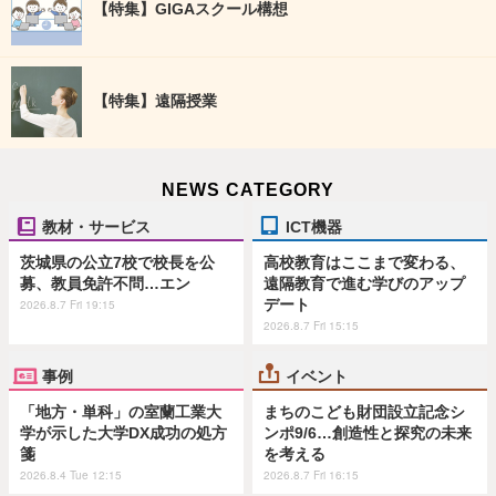
【特集】GIGAスクール構想
【特集】遠隔授業
NEWS CATEGORY
教材・サービス
ICT機器
茨城県の公立7校で校長を公
高校教育はここまで変わる、
募、教員免許不問…エン
遠隔教育で進む学びのアップ
デート
2026.8.7 Fri 19:15
2026.8.7 Fri 15:15
事例
イベント
「地方・単科」の室蘭工業大
まちのこども財団設立記念シ
学が示した大学DX成功の処方
ンポ9/6…創造性と探究の未来
箋
を考える
2026.8.4 Tue 12:15
2026.8.7 Fri 16:15