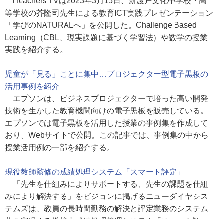
iTeachers TVは2023年3月15日、新渡戸文化中学校・高
等学校の芥隆司先生による教育ICT実践プレゼンテーション
「学びのNATURALへ」を公開した。Challenge Based
Learning（CBL、現実課題に基づく学習法）や数学の授業
実践を紹介する。
児童が「見る」ことに集中…プロジェクター型電子黒板の
活用事例を紹介
エプソンは、ビジネスプロジェクターで培った高い開発
技術を生かした教育機関向けの電子黒板を販売している。
エプソンでは電子黒板を活用した授業の事例集を作成して
おり、Webサイトで公開。この記事では、事例集の中から
授業活用例の一部を紹介する。
現役教師監修の成績処理システム「スマート評定」
「先生を仕組みによりサポートする、先生の課題を仕組
みにより解決する」をビジョンに掲げるニューダイヤシス
テムズは、教員の長時間勤務の解決と評定業務のシステム