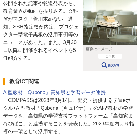
公開された記事や報道発表から、
教育業界の動向を振り返る。文科
省がマスク「着用求めない」通
知、SSH指定校が内定、プロジェ
クター型電子黒板の活用事例等の
ニュースがあった。また、3月20
画像はイメージ
日以降に開催されるイベントを5
全 1 枚
件紹介する。
拡大写真
教育ICT関連
AI型教材「Qubena」高知県と学習データ連携
COMPASSは2023年3月14日、開発・提供する学習eポー
タル+AI型教材「Qubena（キュビナ）」のAI型教材の学習
データを、高知県の学習支援プラットフォーム「高知家ま
なびばこ」と連携することを発表した。2023年度内より指
導の一環として活用する。