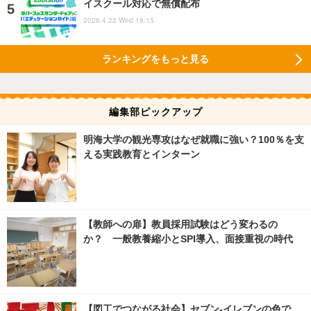
イスクール対応で無償配布
2026.4.22 Wed 18:15
ランキングをもっと見る
編集部ピックアップ
明海大学の観光専攻はなぜ就職に強い？100％を支
える実践教育とインターン
【教師への扉】教員採用試験はどう変わるの
か？ 一般教養縮小とSPI導入、面接重視の時代
【図工でつながる社会】セブン‐イレブンの色で、