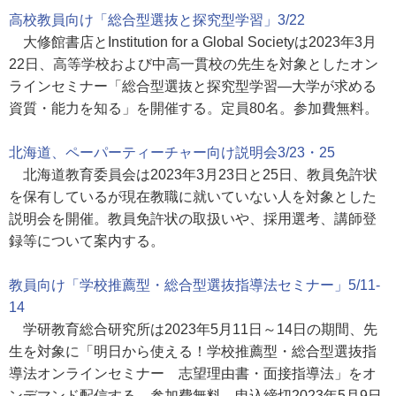
高校教員向け「総合型選抜と探究型学習」3/22
大修館書店とInstitution for a Global Societyは2023年3月
22日、高等学校および中高一貫校の先生を対象としたオン
ラインセミナー「総合型選抜と探究型学習―大学が求める
資質・能力を知る」を開催する。定員80名。参加費無料。
北海道、ペーパーティーチャー向け説明会3/23・25
北海道教育委員会は2023年3月23日と25日、教員免許状
を保有しているが現在教職に就いていない人を対象とした
説明会を開催。教員免許状の取扱いや、採用選考、講師登
録等について案内する。
教員向け「学校推薦型・総合型選抜指導法セミナー」5/11-
14
学研教育総合研究所は2023年5月11日～14日の期間、先
生を対象に「明日から使える！学校推薦型・総合型選抜指
導法オンラインセミナー 志望理由書・面接指導法」をオ
ンデマンド配信する。参加費無料。申込締切2023年5月9日