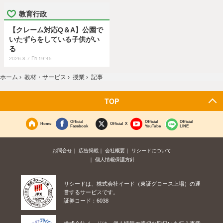
教育行政
【クレーム対応Q＆A】公園で
いたずらをしている子供がい
る
2026.8.7 Fri 19:45
ホーム
›
教材・サービス
›
授業
›
記事
TOP
Official
Official
Official
Home
Official X
Facebook
YouTube
LINE
お問合せ
広告掲載
会社概要
リシードについて
個人情報保護方針
リシードは、株式会社イード（東証グロース上場）の運
営するサービスです。
証券コード：6038