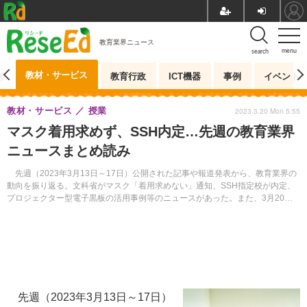
教育業界ニュース
menu
search
教材・サービス
測
教育行政
ICT機器
事例
イベント
教材・サービス
授業
2023.3.20 Mon 5:55
マスク着用求めず、SSH内定…先週の教育業界
ニュースまとめ読み
先週（2023年3月13日～17日）公開された記事や報道発表から、教育業界の
動向を振り返る。文科省がマスク「着用求めない」通知、SSH指定校が内定、
プロジェクター型電子黒板の活用事例等のニュースがあった。また、3月20日
以降に開催されるイベントを5件紹介する。
先週（2023年3月13日～17日）