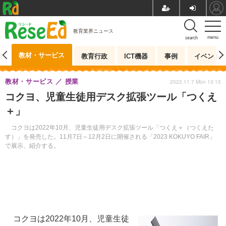
教育業界ニュース
menu
search
教材・サービス
測
教育行政
ICT機器
事例
イベント
教材・サービス
授業
2022.11.7 Mon 13:15
コクヨ、児童生徒用デスク拡張ツール「つくえ
＋」
コクヨは2022年10月、児童生徒用デスク拡張ツール「つくえ＋（つくえた
す）」を発売した。11月7日～12月2日に開催される「2023 KOKUYO FAIR」
で展示、紹介する。
コクヨは2022年10月、児童生徒