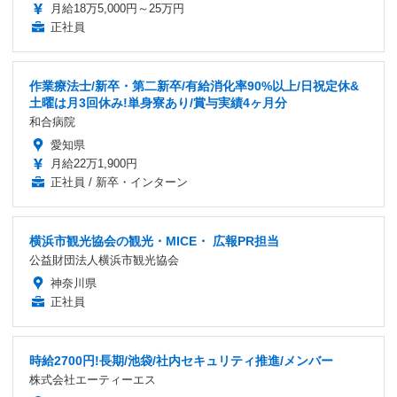
月給18万5,000円～25万円
正社員
作業療法士/新卒・第二新卒/有給消化率90%以上/日祝定休&
土曜は月3回休み!単身寮あり/賞与実績4ヶ月分
和合病院
愛知県
月給22万1,900円
正社員 / 新卒・インターン
横浜市観光協会の観光・MICE・ 広報PR担当
公益財団法人横浜市観光協会
神奈川県
正社員
時給2700円!長期/池袋/社内セキュリティ推進/メンバー
株式会社エーティーエス