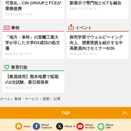
可視化…CIN GROUPとFCEが
新展示で専門知とICTを融合
業務提携
2026.7.17 Fri 13:15
2026.8.6 Thu 15:45
事例
イベント
「地方・単科」の室蘭工業大
探究学習でウェルビーイング
学が示した大学DX成功の処方
向上、授業実践を紹介する中
箋
高教員向けセミナー8/26
2026.8.4 Tue 12:15
2026.8.6 Thu 18:45
教育行政
【教員採用】熊本地震で延期
の2次試験、新日程発表
2026.8.6 Thu 17:15
ホーム
›
教材・サービス
›
授業
›
記事
TOP
Official
Official
Official
Home
Official X
Facebook
YouTube
LINE