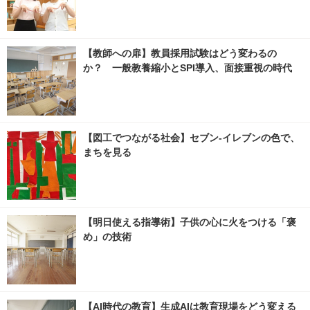
【教師への扉】教員採用試験はどう変わるの
か？ 一般教養縮小とSPI導入、面接重視の時代
【図工でつながる社会】セブン‐イレブンの色で、
まちを見る
【明日使える指導術】子供の心に火をつける「褒
め」の技術
【AI時代の教育】生成AIは教育現場をどう変える