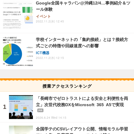
Google全国キャラバン@沖縄12/4…事例紹介＆ツ
ール体験
イベント
2022.11.2(水) 12:45
学校インターネットの「集約接続」とは？接続方
式ごとの特徴や回線速度への影響
ICT機器
2022.11.2(水) 12:15
授業アクセスランキング
「長崎市でゼロトラストによる安全と利便性を両
立」次世代校務DXをMicrosoft 365 A5で実現
PR
2026.6.24 Wed 14:15
全国学テのCSVレイアウト公開、情報モラル学習