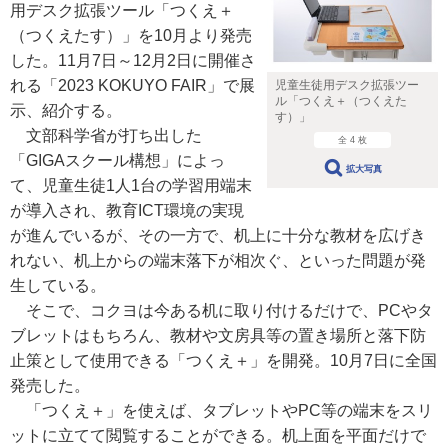
用デスク拡張ツール「つくえ＋
（つくえたす）」を10月より発売
した。11月7日～12月2日に開催さ
れる「2023 KOKUYO FAIR」で展
児童生徒用デスク拡張ツー
ル「つくえ＋（つくえた
示、紹介する。
す）」
文部科学省が打ち出した
全 4 枚
「GIGAスクール構想」によっ
拡大写真
て、児童生徒1人1台の学習用端末
が導入され、教育ICT環境の実現
が進んでいるが、その一方で、机上に十分な教材を広げき
れない、机上からの端末落下が相次ぐ、といった問題が発
生している。
そこで、コクヨは今ある机に取り付けるだけで、PCやタ
ブレットはもちろん、教材や文房具等の置き場所と落下防
止策として使用できる「つくえ＋」を開発。10月7日に全国
発売した。
「つくえ＋」を使えば、タブレットやPC等の端末をスリ
ットに立てて閲覧することができる。机上面を平面だけで