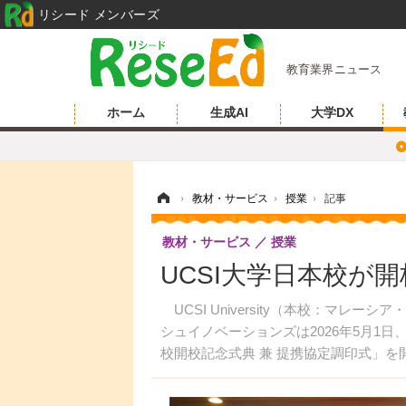
リシード メンバーズ
教育業界ニュース
ホーム
生成AI
大学DX
ホーム
›
教材・サービス
›
授業
›
記事
教材・サービス
授業
UCSI大学日本校が
UCSI University（本校：マ
シュイノベーションズは2026年5月1日、UCSI
校開校記念式典 兼 提携協定調印式」を
締結した。