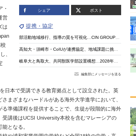
シア・
シェア
ポスト
運営
提携・協定
ズは
apan
部活動地域移行、指導の質を可視化…CIN GROUPとFCEが業務提携
開校
高知大・須崎市・CoIUが連携協定、地域課題に挑む「共創型人材」育成へ
催し、
岐阜大と鳥取大、共同獣医学部設置構想…2028年度の設置へ
定
編集部にメッセージを送る
ンコースを日本で受講できる教育拠点として設立された。英
どさまざまなハードルがある海外大学進学において、
がる準備課程を提供することで、生徒が段階的に海外
後はUCSI University本校を含むマレーシアの
可能となる。