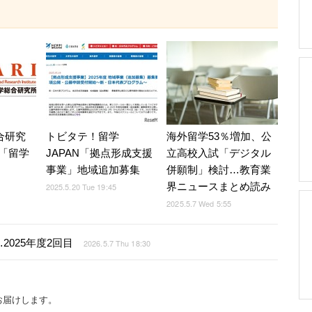
合研究
トビタテ！留学
海外留学53％増加、公
「留学
JAPAN「拠点形成支援
立高校入試「デジタル
事業」地域追加募集
併願制」検討…教育業
界ニュースまとめ読み
2025.5.20 Tue 19:45
2025.5.7 Wed 5:55
025年度2回目
2026.5.7 Thu 18:30
お届けします。