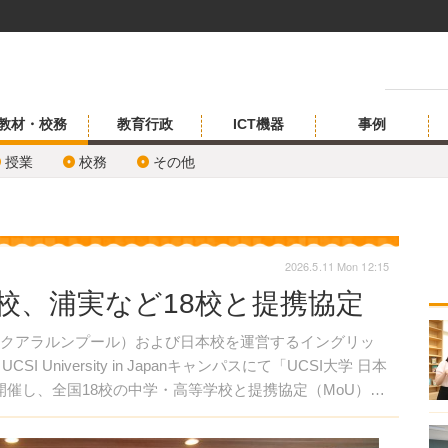
教材・校務
教育行政
ICT機器
事例
授業
校務
その他
2026.5.11 Mon 12:15
開校、浦実など18校と提携協定
レーシア・クアラルンプール）および日本校を運営するイングリッ
 University in Japanキャンパスにて「UCSI大学 日本
開催し、全国18校の中学・高等学校と提携協定（MoU）を