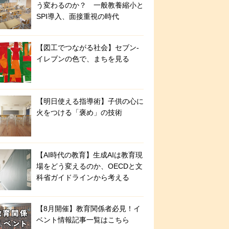
う変わるのか？ 一般教養縮小と
SPI導入、面接重視の時代
【図工でつながる社会】セブン‐
イレブンの色で、まちを見る
【明日使える指導術】子供の心に
火をつける「褒め」の技術
【AI時代の教育】生成AIは教育現
場をどう変えるのか、OECDと文
科省ガイドラインから考える
【8月開催】教育関係者必見！イ
ベント情報記事一覧はこちら