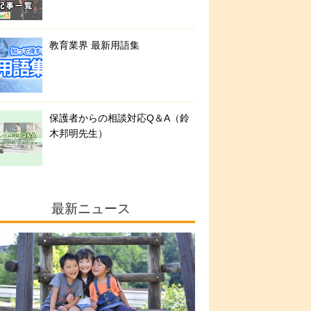
教育業界 最新用語集
保護者からの相談対応Q＆A（鈴
木邦明先生）
最新ニュース