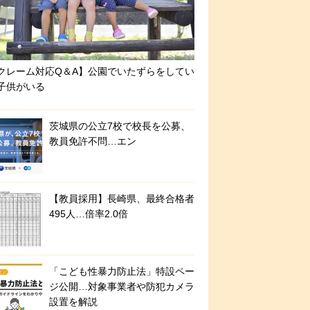
クレーム対応Q＆A】公園でいたずらをしてい
子供がいる
茨城県の公立7校で校長を公募、
教員免許不問…エン
【教員採用】長崎県、最終合格者
495人…倍率2.0倍
「こども性暴力防止法」特設ペー
ジ公開…対象事業者や防犯カメラ
設置を解説