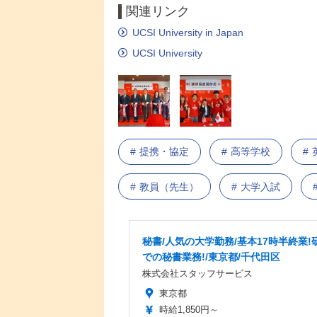
関連リンク
UCSI University in Japan
UCSI University
提携・協定
高等学校
教員（先生）
大学入試
秘書/人気の大学勤務/基本17時半終業!
での秘書業務!/東京都/千代田区
株式会社スタッフサービス
東京都
時給1,850円～