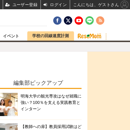
ユーザー登録
ログイン
こんにちは、ゲストさん
学校の回線速度計測
イベント
編集部ピックアップ
明海大学の観光専攻はなぜ就職に
強い？100％を支える実践教育と
インターン
【教師への扉】教員採用試験はど