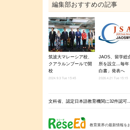
編集部おすすめの記事
筑波大マレーシア校、
JAOS、留学総
クアラルンプールで開
所を設立…毎年
校
白書」発表へ
2024.9.3 Tue 15:45
2026.4.21 Tue 15:15
文科省、認定日本語教育機関に32件認可…2
教育業界の最新情報を