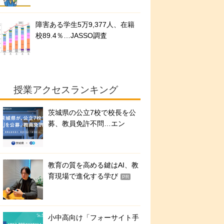
障害ある学生5万9,377人、在籍
校89.4％…JASSO調査
授業アクセスランキング
茨城県の公立7校で校長を公
募、教員免許不問…エン
教育の質を高める鍵はAI、教
育現場で進化する学び
PR
小中高向け「フォーサイト手