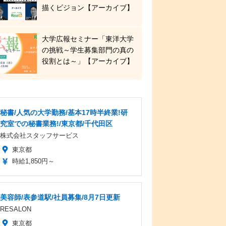
描くビジョン【アーカイブ】
大学広報セミナー「東洋大学
の挑戦～学生募集部門の真の
役割とは～」【アーカイブ】
秘書/人気の大学勤務/基本17時半終業!研
究室での秘書業務!/東京都/千代田区
株式会社スタッフサービス
東京都
時給1,850円～
美容師/表参道駅/社員募集/8月7日更新
RESALON
東京都