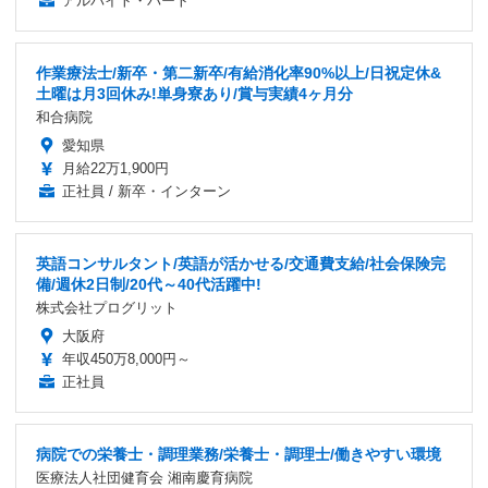
アルバイト・パート
作業療法士/新卒・第二新卒/有給消化率90%以上/日祝定休&
土曜は月3回休み!単身寮あり/賞与実績4ヶ月分
和合病院
愛知県
月給22万1,900円
正社員 / 新卒・インターン
英語コンサルタント/英語が活かせる/交通費支給/社会保険完
備/週休2日制/20代～40代活躍中!
株式会社プログリット
大阪府
年収450万8,000円～
正社員
病院での栄養士・調理業務/栄養士・調理士/働きやすい環境
医療法人社団健育会 湘南慶育病院