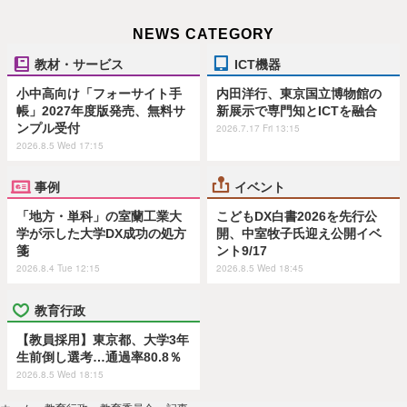
NEWS CATEGORY
教材・サービス
ICT機器
小中高向け「フォーサイト手
内田洋行、東京国立博物館の
帳」2027年度版発売、無料サ
新展示で専門知とICTを融合
ンプル受付
2026.7.17 Fri 13:15
2026.8.5 Wed 17:15
事例
イベント
「地方・単科」の室蘭工業大
こどもDX白書2026を先行公
学が示した大学DX成功の処方
開、中室牧子氏迎え公開イベ
箋
ント9/17
2026.8.4 Tue 12:15
2026.8.5 Wed 18:45
教育行政
【教員採用】東京都、大学3年
生前倒し選考…通過率80.8％
2026.8.5 Wed 18:15