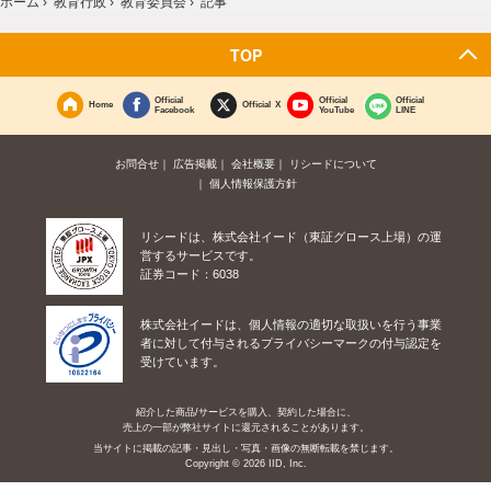
ホーム
›
教育行政
›
教育委員会
›
記事
TOP
Official
Official
Official
Home
Official X
Facebook
YouTube
LINE
お問合せ
広告掲載
会社概要
リシードについて
個人情報保護方針
リシードは、株式会社イード（東証グロース上場）の運
営するサービスです。
証券コード：6038
株式会社イードは、個人情報の適切な取扱いを行う事業
者に対して付与されるプライバシーマークの付与認定を
受けています。
紹介した商品/サービスを購入、契約した場合に、
売上の一部が弊社サイトに還元されることがあります。
当サイトに掲載の記事・見出し・写真・画像の無断転載を禁じます。
Copyright © 2026 IID, Inc.