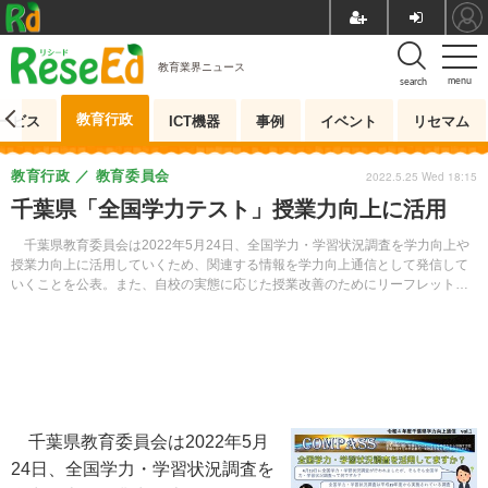
教育業界ニュース
menu
search
教育行政
ービス
ICT機器
事例
イベント
リセマム
教育行政
教育委員会
2022.5.25 Wed 18:15
千葉県「全国学力テスト」授業力向上に活用
千葉県教育委員会は2022年5月24日、全国学力・学習状況調査を学力向上や
授業力向上に活用していくため、関連する情報を学力向上通信として発信して
いくことを公表。また、自校の実態に応じた授業改善のためにリーフレットも
作成した。
千葉県教育委員会は2022年5月
24日、全国学力・学習状況調査を