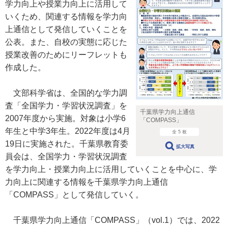
学力向上や授業力向上に活用して
いくため、関連する情報を学力向
上通信として発信していくことを
公表。また、自校の実態に応じた
授業改善のためにリーフレットも
作成した。
文部科学省は、全国的な学力調
査「全国学力・学習状況調査」を
千葉県学力向上通信
2007年度から実施。対象は小学6
「COMPASS」
年生と中学3年生。2022年度は4月
全 5 枚
19日に実施された。千葉県教育委
拡大写真
員会は、全国学力・学習状況調査
を学力向上・授業力向上に活用していくことを中心に、学
力向上に関連する情報を千葉県学力向上通信
「COMPASS」として発信していく。
千葉県学力向上通信「COMPASS」（vol.1）では、2022