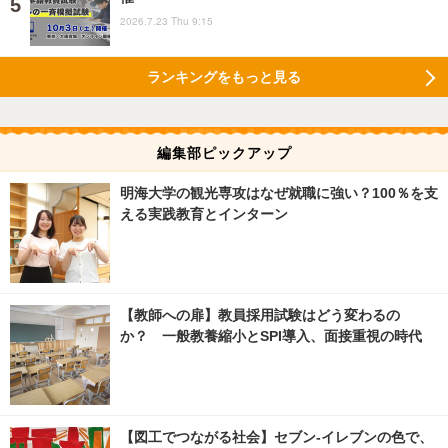
2026.7.23 Thu 9:15
ランキングをもっと見る
編集部ピックアップ
明海大学の観光専攻はなぜ就職に強い？100％を支
える実践教育とインターン
【教師への扉】教員採用試験はどう変わるの
か？ 一般教養縮小とSPI導入、面接重視の時代
【図工でつながる社会】セブン‐イレブンの色で、