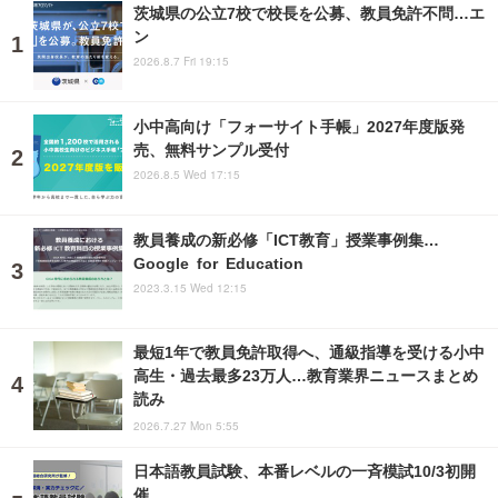
茨城県の公立7校で校長を公募、教員免許不問…エ
ン
2026.8.7 Fri 19:15
小中高向け「フォーサイト手帳」2027年度版発
売、無料サンプル受付
2026.8.5 Wed 17:15
教員養成の新必修「ICT教育」授業事例集…
Google for Education
2023.3.15 Wed 12:15
最短1年で教員免許取得へ、通級指導を受ける小中
高生・過去最多23万人…教育業界ニュースまとめ
読み
2026.7.27 Mon 5:55
日本語教員試験、本番レベルの一斉模試10/3初開
催