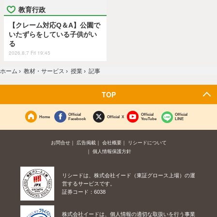
教育行政
【クレーム対応Q＆A】公園で
いたずらをしている子供がい
る
2026.8.7 Fri 19:45
ホーム
›
教材・サービス
›
授業
›
記事
TOP
Official
Official
Official
Home
Official X
Facebook
YouTube
LINE
お問合せ
広告掲載
会社概要
リシードについて
個人情報保護方針
リシードは、株式会社イード（東証グロース上場）の運
営するサービスです。
証券コード：6038
株式会社イードは、個人情報の適切な取扱いを行う事業