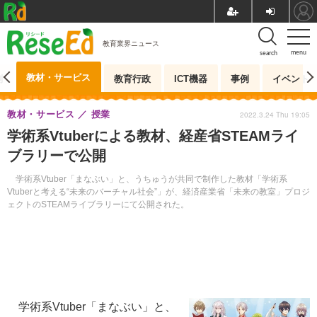
教育業界ニュース
menu
search
教材・サービス
測
教育行政
ICT機器
事例
イベント
教材・サービス
授業
2022.3.24 Thu 19:05
学術系Vtuberによる教材、経産省STEAMライ
ブラリーで公開
学術系Vtuber「まなぶい」と、うちゅうが共同で制作した教材「学術系
Vtuberと考える“未来のバーチャル社会”」が、経済産業省「未来の教室」プロジ
ェクトのSTEAMライブラリーにて公開された。
学術系Vtuber「まなぶい」と、