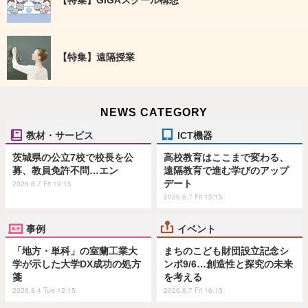
【特集】GIGAスクール構想
【特集】遠隔授業
NEWS CATEGORY
教材・サービス
ICT機器
茨城県の公立7校で校長を公
高校教育はここまで変わる、
募、教員免許不問…エン
遠隔教育で進む学びのアップ
デート
2026.8.7 Fri 19:15
2026.8.7 Fri 15:15
事例
イベント
「地方・単科」の室蘭工業大
まちのこども財団設立記念シ
学が示した大学DX成功の処方
ンポ9/6…創造性と探究の未来
箋
を考える
2026.8.4 Tue 12:15
2026.8.7 Fri 16:15