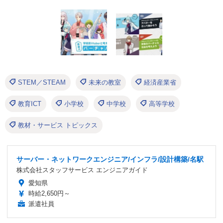
STEM／STEAM
未来の教室
経済産業省
教育ICT
小学校
中学校
高等学校
教材・サービス トピックス
サーバー・ネットワークエンジニア/インフラ/設計構築/名駅
株式会社スタッフサービス エンジニアガイド
愛知県
時給2,650円～
派遣社員