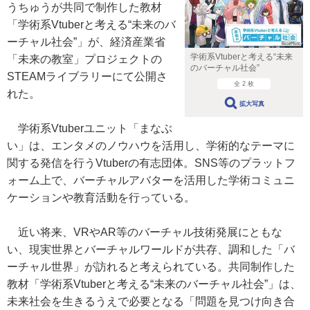
うちゅうが共同で制作した教材
「学術系Vtuberと考える“未来のバ
ーチャル社会”」が、経済産業省
学術系Vtuberと考える“未来
「未来の教室」プロジェクトの
のバーチャル社会”
STEAMライブラリーにて公開さ
全 2 枚
れた。
拡大写真
学術系Vtuberユニット「まなぶ
い」は、エンタメのノウハウを活用し、学術的なテーマに
関する発信を行うVtuberの有志団体。SNS等のプラットフ
ォーム上で、バーチャルアバターを活用した学術コミュニ
ケーションや教育活動を行っている。
近い将来、VRやAR等のバーチャル技術発展にともな
い、現実世界とバーチャルワールドが共存、調和した「バ
ーチャル世界」が訪れると考えられている。共同制作した
教材「学術系Vtuberと考える“未来のバーチャル社会”」は、
未来社会を生きるうえで必要となる「問題を見つけ向き合