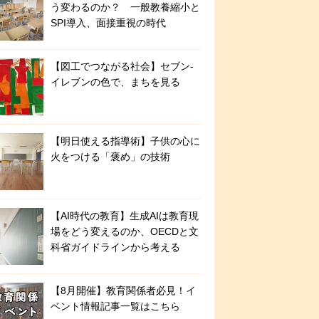
う変わるのか？ 一般教養縮小と
SPI導入、面接重視の時代
【図工でつながる社会】セブン‐
イレブンの色で、まちを見る
【明日使える指導術】子供の心に
火をつける「褒め」の技術
【AI時代の教育】生成AIは教育現
場をどう変えるのか、OECDと文
科省ガイドラインから考える
【8月開催】教育関係者必見！イ
ベント情報記事一覧はこちら