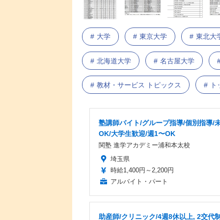
大学
東京大学
東北大
北海道大学
名古屋大学
教材・サービス トピックス
ト
塾講師バイト/グループ指導/個別指導/
OK/大学生歓迎/週1〜OK
関塾 進学アカデミー浦和本太校
埼玉県
時給1,400円～2,200円
アルバイト・パート
助産師/クリニック/4週8休以上, 2交代