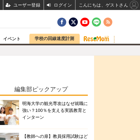
ユーザー登録
ログイン
こんにちは、ゲストさん
学校の回線速度計測
イベント
編集部ピックアップ
明海大学の観光専攻はなぜ就職に
強い？100％を支える実践教育と
インターン
【教師への扉】教員採用試験はど