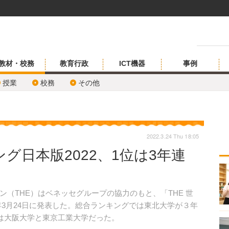
教材・校務
教育行政
ICT機器
事例
授業
校務
その他
2022.3.24 Thu 18:05
グ日本版2022、1位は3年連
（THE）はベネッセグループの協力のもと、「THE 世
2年3月24日に発表した。総合ランキングでは東北大学が３年
位は大阪大学と東京工業大学だった。