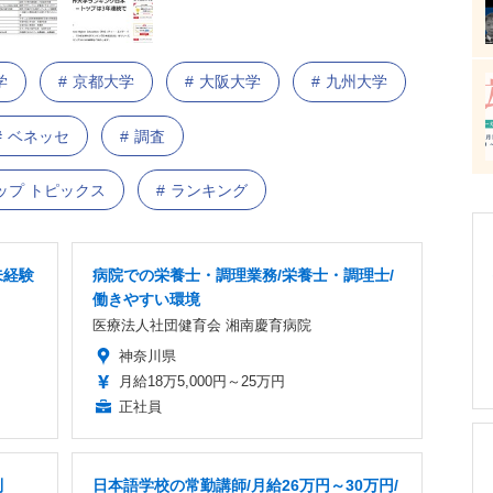
学
京都大学
大阪大学
九州大学
ベネッセ
調査
ップ トピックス
ランキング
未経験
病院での栄養士・調理業務/栄養士・調理士/
働きやすい環境
医療法人社団健育会 湘南慶育病院
神奈川県
月給18万5,000円～25万円
正社員
制
日本語学校の常勤講師/月給26万円～30万円/