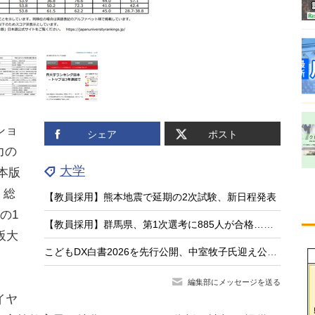
ショ
シェア
ポスト
力の
大学
本版
。総
【教員採用】熊本地震で延期の2次試験、新日程発表
の1
【教員採用】群馬県、第1次選考に885人が合格…大3生273人通過
阪大
こどもDX白書2026を先行公開、中室牧子氏迎え公開イベント9/17
編集部にメッセージを送る
イヤ