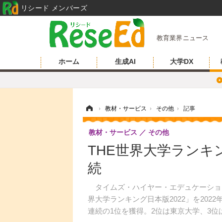
リシード メンバーズ
教育業界ニュース
ホーム
生成AI
大学DX
ホーム
›
教材・サービス
›
その他
›
記事
教材・サービス
その他
THE世界大学ランキン
続
タイムズ・ハイヤー・エデュケーション
界大学ランキング日本版2022」を202
連続の1位を獲得。2位は東京大学、3