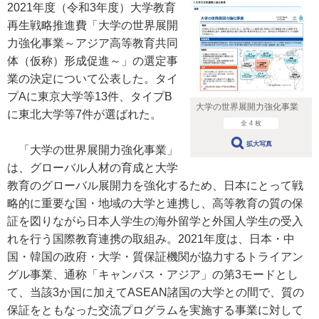
2021年度（令和3年度）大学教育
再生戦略推進費「大学の世界展開
力強化事業～アジア高等教育共同
体（仮称）形成促進～」の選定事
業の決定について公表した。タイ
プAに東京大学等13件、タイプB
大学の世界展開力強化事業
に東北大学等7件が選ばれた。
全 4 枚
拡大写真
「大学の世界展開力強化事業」
は、グローバル人材の育成と大学
教育のグローバル展開力を強化するため、日本にとって戦
略的に重要な国・地域の大学と連携し、高等教育の質の保
証を図りながら日本人学生の海外留学と外国人学生の受入
れを行う国際教育連携の取組み。2021年度は、日本・中
国・韓国の政府・大学・質保証機関が協力するトライアン
グル事業、通称「キャンパス・アジア」の第3モードとし
て、当該3か国に加えてASEAN諸国の大学との間で、質の
保証をともなった交流プログラムを実施する事業に対して