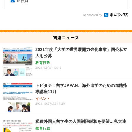
正社員
Sponsored by
関連ニュース
2021年度「大学の世界展開力強化事業」国公私立
大を公募
教育行政
2021.4.9(金) 13:45
トビタテ！留学JAPAN、海外進学のための進路指
導講座11月
イベント
2021.10.27(水) 17:20
私費外国人留学生の入国制限緩和を要望…私大連
教育行政