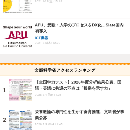
2021.10.8(金) 15:15
APU、受験・入学のプロセスをDX化…Slate国内
初導入
ICT機器
2021.8.5(木) 12:20
文部科学省アクセスランキング
【全国学力テスト】2026年度分析結果公表、国
語・英語に共通の弱点は「根拠を示す力」
2026.8.4 Tue 11:36
栄養教諭の専門性を生かす食育推進、文科省が事
業公募
2026.8.5 Wed 11:45