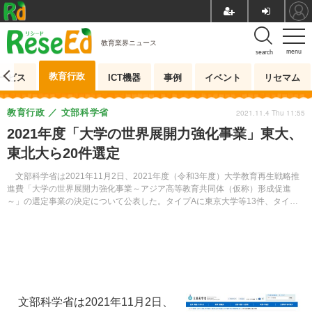
教育業界ニュース
menu
search
教育行政
ービス
ICT機器
事例
イベント
リセマム
教育行政
文部科学省
2021.11.4 Thu 11:55
2021年度「大学の世界展開力強化事業」東大、
東北大ら20件選定
文部科学省は2021年11月2日、2021年度（令和3年度）大学教育再生戦略推
進費「大学の世界展開力強化事業～アジア高等教育共同体（仮称）形成促進
～」の選定事業の決定について公表した。タイプAに東京大学等13件、タイプB
に東北大学等7件が選ばれた。
文部科学省は2021年11月2日、