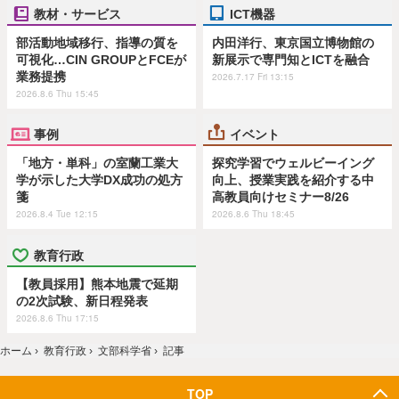
教材・サービス
ICT機器
部活動地域移行、指導の質を
内田洋行、東京国立博物館の
可視化…CIN GROUPとFCEが
新展示で専門知とICTを融合
業務提携
2026.7.17 Fri 13:15
2026.8.6 Thu 15:45
事例
イベント
「地方・単科」の室蘭工業大
探究学習でウェルビーイング
学が示した大学DX成功の処方
向上、授業実践を紹介する中
箋
高教員向けセミナー8/26
2026.8.4 Tue 12:15
2026.8.6 Thu 18:45
教育行政
【教員採用】熊本地震で延期
の2次試験、新日程発表
2026.8.6 Thu 17:15
ホーム
›
教育行政
›
文部科学省
›
記事
TOP