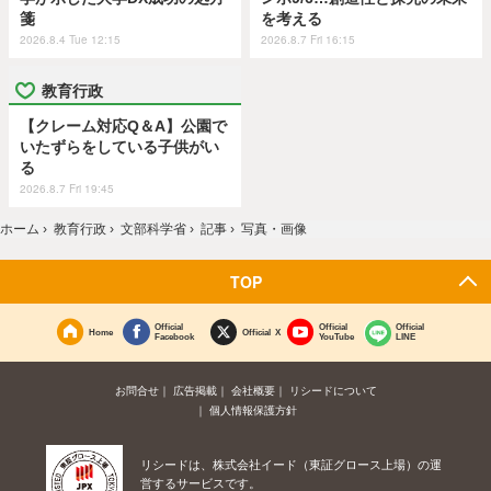
箋
を考える
2026.8.4 Tue 12:15
2026.8.7 Fri 16:15
教育行政
【クレーム対応Q＆A】公園で
いたずらをしている子供がい
る
2026.8.7 Fri 19:45
ホーム
›
教育行政
›
文部科学省
›
記事
›
写真・画像
TOP
Official
Official
Official
Home
Official X
Facebook
YouTube
LINE
お問合せ
広告掲載
会社概要
リシードについて
個人情報保護方針
リシードは、株式会社イード（東証グロース上場）の運
営するサービスです。