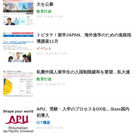
大を公募
教育行政
2021.4.9(金) 13:45
トビタテ！留学JAPAN、海外進学のための進路指
導講座11月
イベント
2021.10.27(水) 17:20
私費外国人留学生の入国制限緩和を要望…私大連
教育行政
2021.10.8(金) 15:15
APU、受験・入学のプロセスをDX化…Slate国内
初導入
ICT機器
2021.8.5(木) 12:20