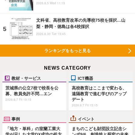
2026.8.5 Wed 11:15
文科省、高校教育改革の先導校75校を採択…山
梨・静岡・徳島は各4校採択
2026.6.30 Tue 15:45
ランキングをもっと見る
NEWS CATEGORY
教材・サービス
ICT機器
茨城県の公立7校で校長を公
高校教育はここまで変わる、
募、教員免許不問…エン
遠隔教育で進む学びのアップ
デート
2026.8.7 Fri 19:15
2026.8.7 Fri 15:15
事例
イベント
「地方・単科」の室蘭工業大
まちのこども財団設立記念シ
学が示した大学DX成功の処方
ンポ9/6…創造性と探究の未来