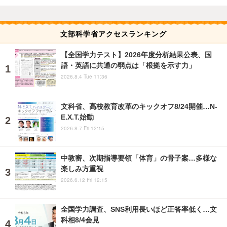
文部科学省アクセスランキング
【全国学力テスト】2026年度分析結果公表、国
語・英語に共通の弱点は「根拠を示す力」
2026.8.4 Tue 11:36
文科省、高校教育改革のキックオフ8/24開催…N-
E.X.T.始動
2026.8.7 Fri 12:15
中教審、次期指導要領「体育」の骨子案…多様な
楽しみ方重視
2026.6.12 Fri 12:15
全国学力調査、SNS利用長いほど正答率低く…文
科相8/4会見