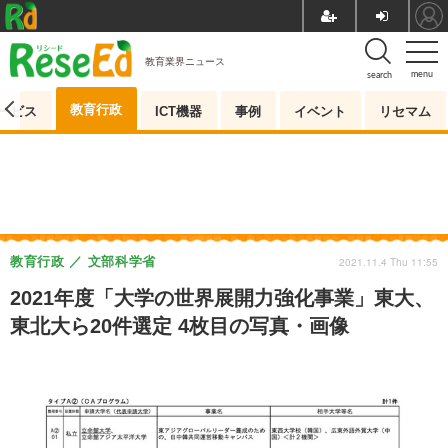
教育業界ニュース
menu
search
教育行政
ービス
ICT機器
事例
イベント
リセマム
教育行政
文部科学省
2021.11.4 Thu 11:55
2021年度「大学の世界展開力強化事業」東大、
東北大ら20件選定 4枚目の写真・画像