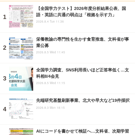
【全国学力テスト】2026年度分析結果公表、国
語・英語に共通の弱点は「根拠を示す力」
2026.8.4 Tue 11:36
栄養教諭の専門性を生かす食育推進、文科省が事
業公募
2026.8.5 Wed 11:45
全国学力調査、SNS利用長いほど正答率低く…文
科相8/4会見
2026.8.5 Wed 11:15
先端研究基盤刷新事業、北大や早大など19件採択
2026.8.3 Mon 18:15
AIにコードを書かせて検証へ…文科省、次期学習