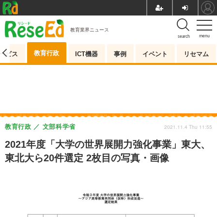
教育業界ニュース
menu
search
教育行政
ービス
ICT機器
事例
イベント
リセマム
教育行政
文部科学省
2021.11.4 Thu 11:55
2021年度「大学の世界展開力強化事業」東大、
東北大ら20件選定 2枚目の写真・画像