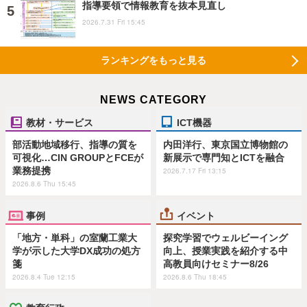
指導要領で情報教育を抜本見直し
2026.7.31 Fri 15:45
ランキングをもっと見る
NEWS CATEGORY
教材・サービス
ICT機器
部活動地域移行、指導の質を
内田洋行、東京国立博物館の
可視化…CIN GROUPとFCEが
新展示で専門知とICTを融合
業務提携
2026.7.17 Fri 13:15
2026.8.6 Thu 15:45
事例
イベント
「地方・単科」の室蘭工業大
探究学習でウェルビーイング
学が示した大学DX成功の処方
向上、授業実践を紹介する中
箋
高教員向けセミナー8/26
2026.8.4 Tue 12:15
2026.8.6 Thu 18:45