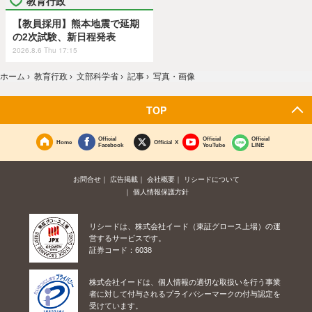
教育行政
【教員採用】熊本地震で延期
の2次試験、新日程発表
2026.8.6 Thu 17:15
ホーム
›
教育行政
›
文部科学省
›
記事
›
写真・画像
TOP
Official
Official
Official
Home
Official X
Facebook
YouTube
LINE
お問合せ
広告掲載
会社概要
リシードについて
個人情報保護方針
リシードは、株式会社イード（東証グロース上場）の運
営するサービスです。
証券コード：6038
株式会社イードは、個人情報の適切な取扱いを行う事業
者に対して付与されるプライバシーマークの付与認定を
受けています。