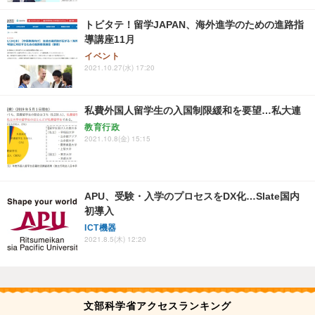
トビタテ！留学JAPAN、海外進学のための進路指
導講座11月
イベント
2021.10.27(水) 17:20
私費外国人留学生の入国制限緩和を要望…私大連
教育行政
2021.10.8(金) 15:15
APU、受験・入学のプロセスをDX化…Slate国内
初導入
ICT機器
2021.8.5(木) 12:20
文部科学省アクセスランキング