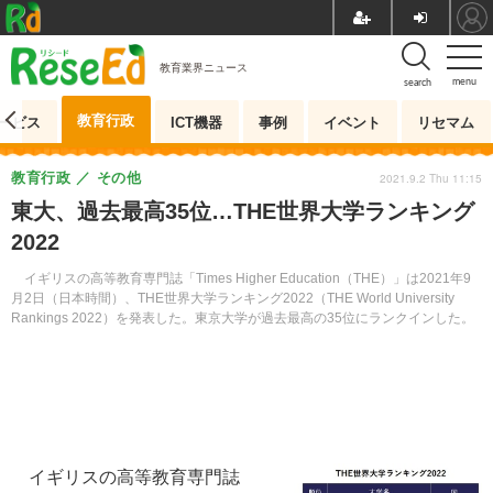
教育業界ニュース
menu
search
教育行政
ービス
ICT機器
事例
イベント
リセマム
教育行政
その他
2021.9.2 Thu 11:15
東大、過去最高35位…THE世界大学ランキング
2022
イギリスの高等教育専門誌「Times Higher Education（THE）」は2021年9
月2日（日本時間）、THE世界大学ランキング2022（THE World University
Rankings 2022）を発表した。東京大学が過去最高の35位にランクインした。
イギリスの高等教育専門誌