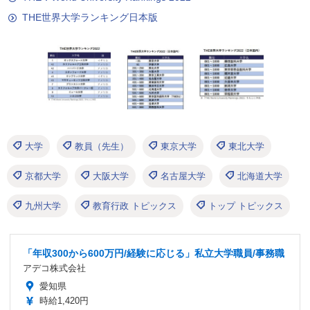
THE世界大学ランキング日本版
大学
教員（先生）
東京大学
東北大学
京都大学
大阪大学
名古屋大学
北海道大学
九州大学
教育行政 トピックス
トップ トピックス
「年収300から600万円/経験に応じる」私立大学職員/事務職
アデコ株式会社
愛知県
時給1,420円