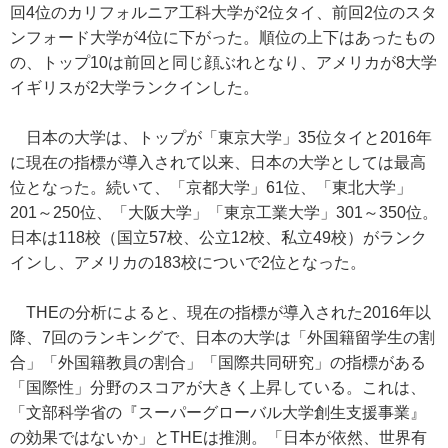
回4位のカリフォルニア工科大学が2位タイ、前回2位のスタ
ンフォード大学が4位に下がった。順位の上下はあったもの
の、トップ10は前回と同じ顔ぶれとなり、アメリカが8大学
イギリスが2大学ランクインした。
日本の大学は、トップが「東京大学」35位タイと2016年
に現在の指標が導入されて以来、日本の大学としては最高
位となった。続いて、「京都大学」61位、「東北大学」
201～250位、「大阪大学」「東京工業大学」301～350位。
日本は118校（国立57校、公立12校、私立49校）がランク
インし、アメリカの183校についで2位となった。
THEの分析によると、現在の指標が導入された2016年以
降、7回のランキングで、日本の大学は「外国籍留学生の割
合」「外国籍教員の割合」「国際共同研究」の指標がある
「国際性」分野のスコアが大きく上昇している。これは、
「文部科学省の『スーパーグローバル大学創生支援事業』
の効果ではないか」とTHEは推測。「日本が依然、世界有