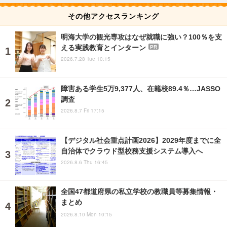
その他アクセスランキング
明海大学の観光専攻はなぜ就職に強い？100％を支
える実践教育とインターン
PR
2026.7.28 Tue 10:15
障害ある学生5万9,377人、在籍校89.4％…JASSO
調査
2026.8.7 Fri 17:15
【デジタル社会重点計画2026】2029年度までに全
自治体でクラウド型校務支援システム導入へ
2026.8.6 Thu 16:45
全国47都道府県の私立学校の教職員等募集情報・
まとめ
2026.8.10 Mon 10:15