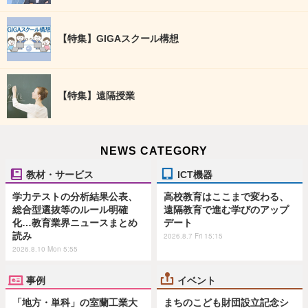
【特集】GIGAスクール構想
【特集】遠隔授業
NEWS CATEGORY
教材・サービス
ICT機器
学力テストの分析結果公表、
高校教育はここまで変わる、
総合型選抜等のルール明確
遠隔教育で進む学びのアップ
化…教育業界ニュースまとめ
デート
読み
2026.8.7 Fri 15:15
2026.8.10 Mon 5:55
事例
イベント
「地方・単科」の室蘭工業大
まちのこども財団設立記念シ