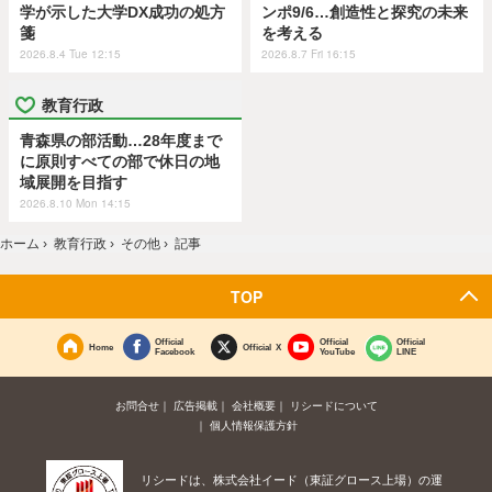
学が示した大学DX成功の処方
ンポ9/6…創造性と探究の未来
箋
を考える
2026.8.4 Tue 12:15
2026.8.7 Fri 16:15
教育行政
青森県の部活動…28年度まで
に原則すべての部で休日の地
域展開を目指す
2026.8.10 Mon 14:15
ホーム
›
教育行政
›
その他
›
記事
TOP
Official
Official
Official
Home
Official X
Facebook
YouTube
LINE
お問合せ
広告掲載
会社概要
リシードについて
個人情報保護方針
リシードは、株式会社イード（東証グロース上場）の運