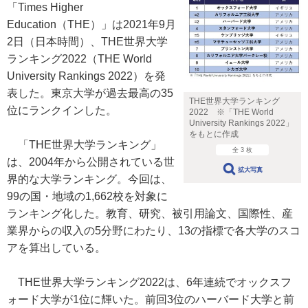
「Times Higher
Education（THE）」は2021年9月
2日（日本時間）、THE世界大学
ランキング2022（THE World
University Rankings 2022）を発
表した。東京大学が過去最高の35
THE世界大学ランキング
位にランクインした。
2022 ※「THE World
University Rankings 2022」
をもとに作成
「THE世界大学ランキング」
全 3 枚
は、2004年から公開されている世
拡大写真
界的な大学ランキング。今回は、
99の国・地域の1,662校を対象に
ランキング化した。教育、研究、被引用論文、国際性、産
業界からの収入の5分野にわたり、13の指標で各大学のスコ
アを算出している。
THE世界大学ランキング2022は、6年連続でオックスフ
ォード大学が1位に輝いた。前回3位のハーバード大学と前