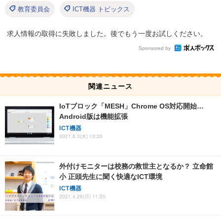
教育委員会
ICT機器 トピックス
求人情報の取得に失敗しました。後でもう一度お試しください。
Sponsored by
関連ニュース
IoTブロック「MESH」Chrome OS対応開始…
Android版は機能拡張
ICT機器
2021.6.3(木) 13:20
外付けモニターは校務の救世主となるか？ 立命館
小 正頭先生に聞く快適なICT環境
ICT機器
2021.4.26(月) 11:20