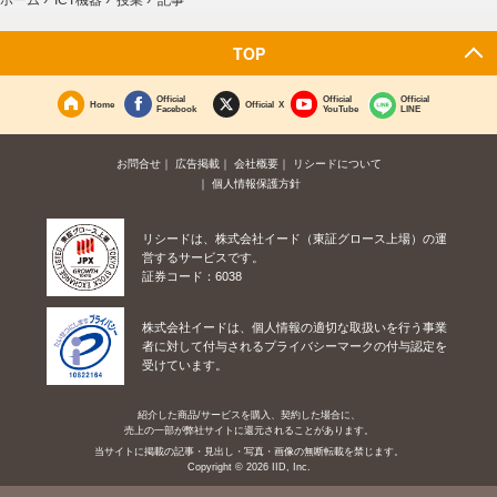
記事
TOP
Official
Official
Official
Home
Official X
Facebook
YouTube
LINE
お問合せ
広告掲載
会社概要
リシードについて
個人情報保護方針
リシードは、株式会社イード（東証グロース上場）の運
営するサービスです。
証券コード：6038
株式会社イードは、個人情報の適切な取扱いを行う事業
者に対して付与されるプライバシーマークの付与認定を
受けています。
紹介した商品/サービスを購入、契約した場合に、
売上の一部が弊社サイトに還元されることがあります。
当サイトに掲載の記事・見出し・写真・画像の無断転載を禁じます。
Copyright © 2026 IID, Inc.