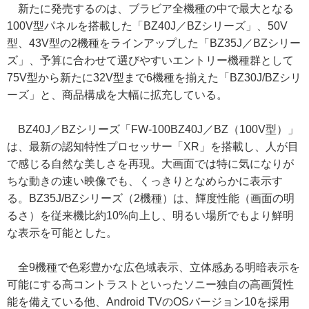
新たに発売するのは、ブラビア全機種の中で最大となる
100V型パネルを搭載した「BZ40J／BZシリーズ」、50V
型、43V型の2機種をラインアップした「BZ35J／BZシリー
ズ」、予算に合わせて選びやすいエントリー機種群として
75V型から新たに32V型まで6機種を揃えた「BZ30J/BZシリ
ーズ」と、商品構成を大幅に拡充している。
BZ40J／BZシリーズ「FW-100BZ40J／BZ（100V型）」
は、最新の認知特性プロセッサー「XR」を搭載し、人が目
で感じる自然な美しさを再現。大画面では特に気になりが
ちな動きの速い映像でも、くっきりとなめらかに表示す
る。BZ35J/BZシリーズ（2機種）は、輝度性能（画面の明
るさ）を従来機比約10%向上し、明るい場所でもより鮮明
な表示を可能とした。
全9機種で色彩豊かな広色域表示、立体感ある明暗表示を
可能にする高コントラストといったソニー独自の高画質性
能を備えている他、Android TVのOSバージョン10を採用