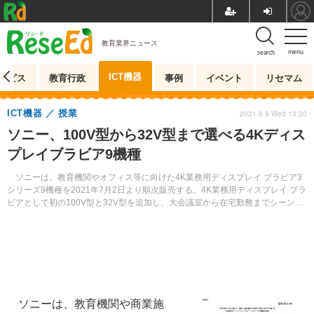
教育業界ニュース
menu
search
ICT機器
ービス
教育行政
事例
イベント
リセマム
ICT機器
授業
2021.6.9 Wed 13:20
ソニー、100V型から32V型まで選べる4Kディス
プレイブラビア9機種
ソニーは、教育機関やオフィス等に向けた4K業務用ディスプレイ ブラビア3
シリーズ9機種を2021年7月2日より順次販売する。4K業務用ディスプレイ ブラ
ビアとして初の100V型と32V型を追加し、大会議室から在宅勤務までシーンに
合わせて選べるようラインアップを拡充。
ソニーは、教育機関や商業施