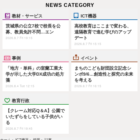
NEWS CATEGORY
教材・サービス
ICT機器
茨城県の公立7校で校長を公
高校教育はここまで変わる、
募、教員免許不問…エン
遠隔教育で進む学びのアップ
デート
2026.8.7 Fri 19:15
2026.8.7 Fri 15:15
事例
イベント
「地方・単科」の室蘭工業大
まちのこども財団設立記念シ
学が示した大学DX成功の処方
ンポ9/6…創造性と探究の未来
箋
を考える
2026.8.4 Tue 12:15
2026.8.7 Fri 16:15
教育行政
【クレーム対応Q＆A】公園で
いたずらをしている子供がい
る
2026.8.7 Fri 19:45
ホーム
›
ICT機器
›
授業
›