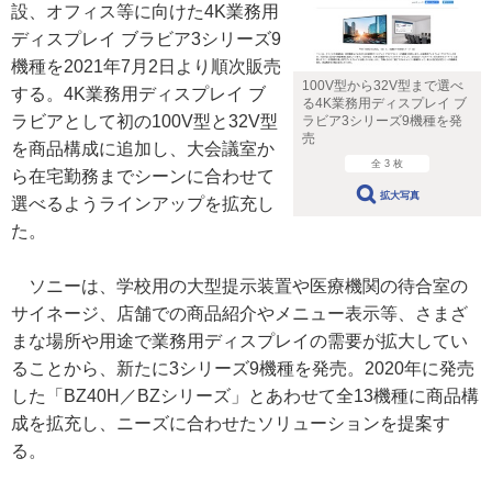
設、オフィス等に向けた4K業務用
ディスプレイ ブラビア3シリーズ9
機種を2021年7月2日より順次販売
100V型から32V型まで選べ
する。4K業務用ディスプレイ ブ
る4K業務用ディスプレイ ブ
ラビアとして初の100V型と32V型
ラビア3シリーズ9機種を発
売
を商品構成に追加し、大会議室か
全 3 枚
ら在宅勤務までシーンに合わせて
拡大写真
選べるようラインアップを拡充し
た。
ソニーは、学校用の大型提示装置や医療機関の待合室の
サイネージ、店舗での商品紹介やメニュー表示等、さまざ
まな場所や用途で業務用ディスプレイの需要が拡大してい
ることから、新たに3シリーズ9機種を発売。2020年に発売
した「BZ40H／BZシリーズ」とあわせて全13機種に商品構
成を拡充し、ニーズに合わせたソリューションを提案す
る。