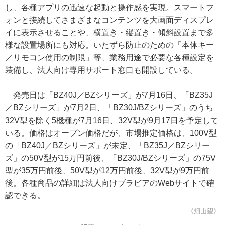
し、各種アプリの迅速な起動と操作感を実現。スマートフ
ォンと接続してさまざまなコンテンツを大画面ディスプレ
イに表示させることや、横置き・縦置き・傾斜設置まで多
様な設置場所にも対応。いたずら防止のための「本体キー
／リモコン使用の制限」等、業務用途で必要な各種設定を
装備し、法人向け専用サポート窓口も開設している。
発売日は「BZ40J／BZシリーズ」が7月16日、「BZ35J
／BZシリーズ」が7月2日、「BZ30J/BZシリーズ」のうち
32V型を除く5機種が7月16日、32V型が9月17日を予定して
いる。価格はオープン価格だが、市場推定価格は、100V型
の「BZ40J／BZシリーズ」が未定、「BZ35J／BZシリー
ズ」の50V型が15万円前後、「BZ30J/BZシリーズ」の75V
型が35万円前後、50V型が12万円前後、32V型が9万円前
後。各種商品の詳細は法人向けブラビアのWebサイトで確
認できる。
《畑山望》