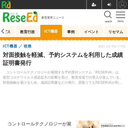
教育業界ニュース
menu
search
ICT機器
ービス
教育行政
事例
イベント
リセマム
ICT機器
校務
2021.4.8 Thu 17:50
対面接触を軽減、予約システムを利用した成績
証明書発行
コントロールテクノロジーが展開する予約受付システム「RESERVA」は、
新型コロナウイルス感染拡大の影響を受け、教育現場での導入が進んでいる。
対面接触を避けるため、成績証明書などの発行、受取りでもRESERVAが利用
できるようになった。
コントロールテクノロジーが展