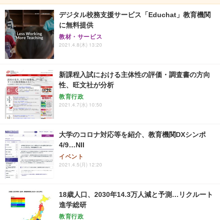
デジタル校務支援サービス「Educhat」教育機関
に無料提供
教材・サービス
2021.4.8(木) 13:20
新課程入試における主体性の評価・調査書の方向
性、旺文社が分析
教育行政
2021.4.7(水) 10:50
大学のコロナ対応等を紹介、教育機関DXシンポ
4/9…NII
イベント
2021.4.5(月) 12:20
18歳人口、2030年14.3万人減と予測…リクルート
進学総研
教育行政