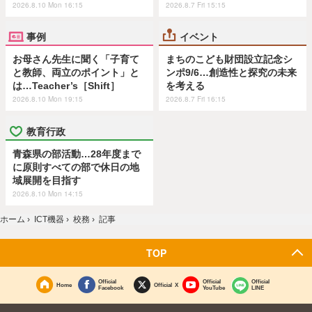
2026.8.10 Mon 16:15
2026.8.7 Fri 15:15
事例
イベント
お母さん先生に聞く「子育て
まちのこども財団設立記念シ
と教師、両立のポイント」と
ンポ9/6…創造性と探究の未来
は…Teacher’s［Shift］
を考える
2026.8.10 Mon 19:15
2026.8.7 Fri 16:15
教育行政
青森県の部活動…28年度まで
に原則すべての部で休日の地
域展開を目指す
2026.8.10 Mon 14:15
ホーム
›
ICT機器
›
校務
›
記事
TOP
Official
Official
Official
Home
Official X
Facebook
YouTube
LINE