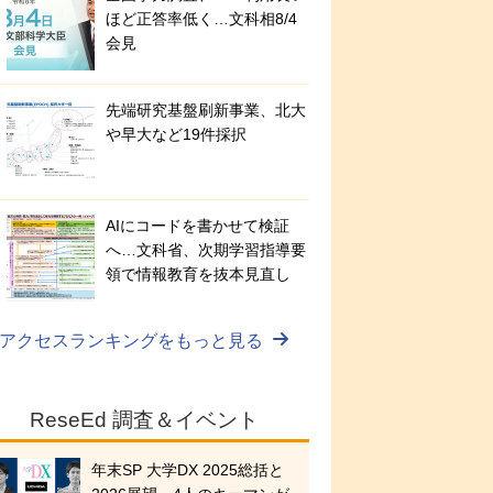
ほど正答率低く…文科相8/4
会見
先端研究基盤刷新事業、北大
や早大など19件採択
AIにコードを書かせて検証
へ…文科省、次期学習指導要
領で情報教育を抜本見直し
アクセスランキングをもっと見る
ReseEd 調査＆イベント
年末SP 大学DX 2025総括と