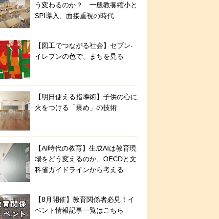
う変わるのか？ 一般教養縮小と
SPI導入、面接重視の時代
【図工でつながる社会】セブン‐
イレブンの色で、まちを見る
【明日使える指導術】子供の心に
火をつける「褒め」の技術
【AI時代の教育】生成AIは教育現
場をどう変えるのか、OECDと文
科省ガイドラインから考える
【8月開催】教育関係者必見！イ
ベント情報記事一覧はこちら