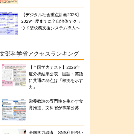
【デジタル社会重点計画2026】
2029年度までに全自治体でクラ
ウド型校務支援システム導入へ
文部科学省アクセスランキング
【全国学力テスト】2026年
度分析結果公表、国語・英語
に共通の弱点は「根拠を示す
力」
栄養教諭の専門性を生かす食
育推進、文科省が事業公募
全国学力調査、SNS利用長い