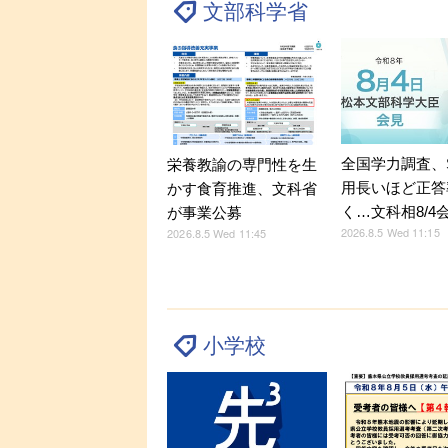
文部科学省
全国学力調査、
栄養教諭の専門性を生
用長いほど正答
かす食育推進、文科省
く…文科相8/4
が事業公募
2026.8.5 Wed 11:15
2026.8.5 Wed 11:45
小学校