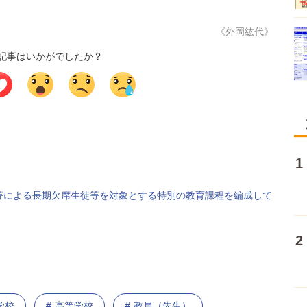
《外岡紘代》
記事はいかがでしたか？
等による長期欠席生徒等を対象とする特別の教育課程を編成して
学校
高等学校
教員（先生）