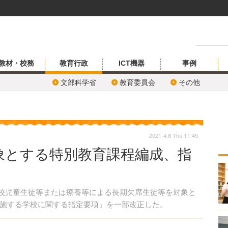
教材・校務
教育行政
ICT機器
事例
文部科学省
教育委員会
その他
2021.4.8 Thu 11:45
象とする特別教育課程編成、指
登校児童生徒等または療養等による長期欠席生徒等を対象と
施する学校に関する指定要項」を一部改正した。