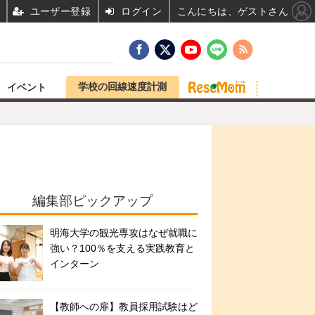
ユーザー登録
ログイン
こんにちは、ゲストさん
学校の回線速度計測
イベント
編集部ピックアップ
明海大学の観光専攻はなぜ就職に
強い？100％を支える実践教育と
インターン
【教師への扉】教員採用試験はど