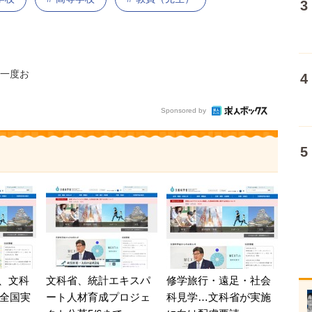
一度お
Sponsored by
、文科
文科省、統計エキスパ
修学旅行・遠足・社会
に全国実
ート人材育成プロジェ
科見学…文科省が実施