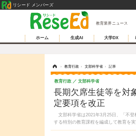
リシード メンバーズ
教育業界ニュース
ホーム
生成AI
大学DX
ホーム
›
教育行政
›
文部科学省
›
記事
教育行政
文部科学省
長期欠席生徒等を対
定要項を改正
文部科学省は2021年3月25日、「不
する特別の教育課程を編成して教育を実