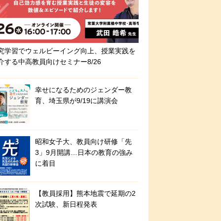
究学習でウェルビーイング向上、授業実践を
介する中高教員向けセミナー8/26
幸せになるためのジェンダー教
育、埼玉県が9/19に講演会
昭和女子大、教員向け研修「先
3」9月開講…日本の教育の強み
に着目
【教員採用】熊本地震で延期の2
次試験、新日程発表