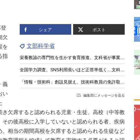
不登
シェア
ポスト
期欠
文部科学省
程を
る指
栄養教諭の専門性を生かす食育推進、文科省が事業公募
全国学力調査、SNS利用長いほど正答率低く…文科相8/4会見
「情報・技術科」創設見据え、技術科教員の免許取得講座を全国実施…兵庫教育大
・義
おい
編集部にメッセージを送る
た
続き欠席すると認められる児童・生徒、高校（中等教
、その後高校に入学していないと認められる者、疾病
め、相当の期間高校を欠席すると認められる生徒など