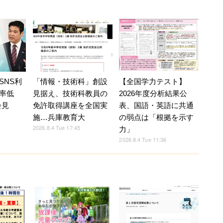
SNS利
「情報・技術科」創設
【全国学力テスト】
率低
見据え、技術科教員の
2026年度分析結果公
会見
免許取得講座を全国実
表、国語・英語に共通
施…兵庫教育大
の弱点は「根拠を示す
2026.8.4 Tue 17:45
力」
2026.8.4 Tue 11:36