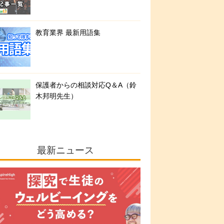
教育業界 最新用語集
保護者からの相談対応Q＆A（鈴
木邦明先生）
最新ニュース