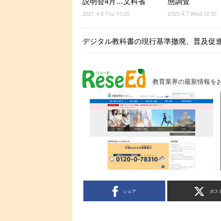
説明会4月…文科省
態調査
2021.4.8 Thu 10:20
2021.4.7 Wed 12:50
デジタル教科書の現行基準撤廃、普及促
教育業界の最新情報を
シェア
ポス