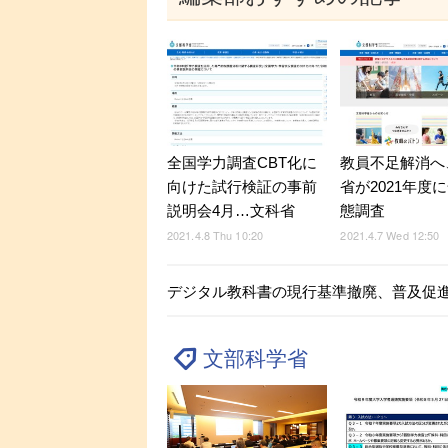
全国学力調査CBT化に
教員不足解消へ
向けた試行検証の事前
省が2021年度
説明会4月…文科省
態調査
2021.4.8 Thu 10:20
2021.4.7 Wed 12:50
デジタル教科書の現行基準撤廃、普及促
文部科学省