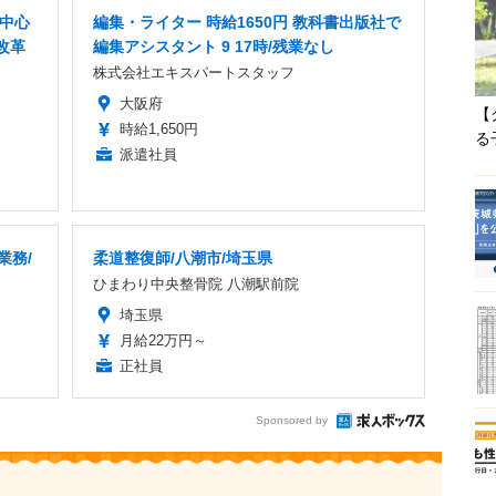
者中心
編集・ライター 時給1650円 教科書出版社で
改革
編集アシスタント 9 17時/残業なし
株式会社エキスパートスタッフ
大阪府
【
時給1,650円
る
派遣社員
業務/
柔道整復師/八潮市/埼玉県
ひまわり中央整骨院 八潮駅前院
埼玉県
月給22万円～
正社員
Sponsored by