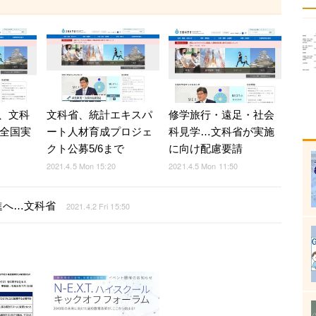
、文科
文科省、統計エキスパ
修学旅行・遠足・社会
に全国実
ート人材育成プロジェ
科見学…文科省が実施
クト公募5/6まで
に向け配慮要請
2021.4.5 Mon 15:20
2021.4.5 Mon 11:50
進へ…文科省
2021.4.2 Fri 15:50