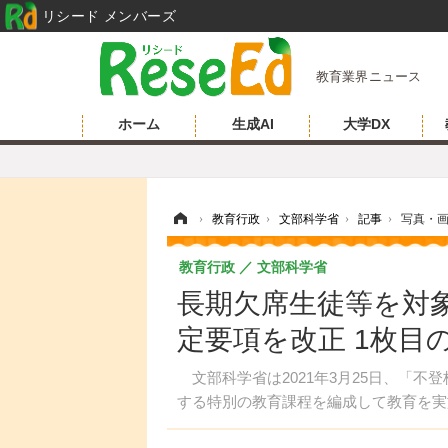
リシード メンバーズ
教育業界ニュース
ホーム
生成AI
大学DX
ホーム
›
教育行政
›
文部科学省
›
記事
›
写真・
教育行政
文部科学省
長期欠席生徒等を対
定要項を改正 1枚目
文部科学省は2021年3月25日、「不
する特別の教育課程を編成して教育を実