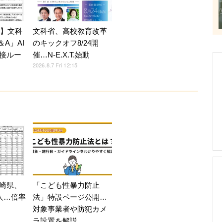
7】文科
文科省、高校教育改革
A」AI
のキックオフ8/24開
接ルー
催…N-E.X.T.始動
2026.8.7 Fri 12:15
崎県、
「こども性暴力防止
人…倍率
法」特設ページ公開…
対象事業者や防犯カメ
ラ設置を解説