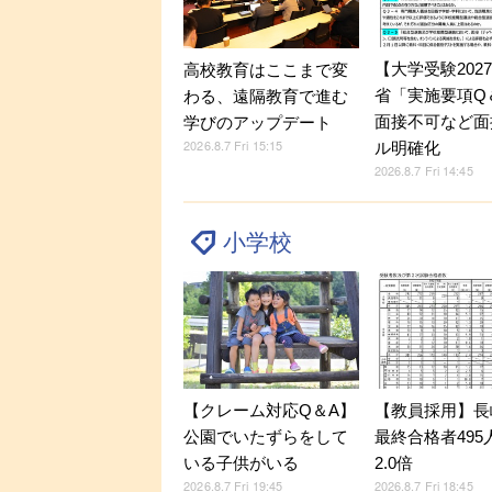
【大学受験202
高校教育はここまで変
省「実施要項Q＆
わる、遠隔教育で進む
面接不可など面
学びのアップデート
2026.8.7 Fri 15:15
ル明確化
2026.8.7 Fri 14:45
小学校
【クレーム対応Q＆A】
【教員採用】長
公園でいたずらをして
最終合格者495
いる子供がいる
2.0倍
2026.8.7 Fri 19:45
2026.8.7 Fri 18:45