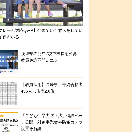
クレーム対応Q＆A】公園でいたずらをしてい
子供がいる
茨城県の公立7校で校長を公募、
教員免許不問…エン
【教員採用】長崎県、最終合格者
495人…倍率2.0倍
「こども性暴力防止法」特設ペー
ジ公開…対象事業者や防犯カメラ
設置を解説