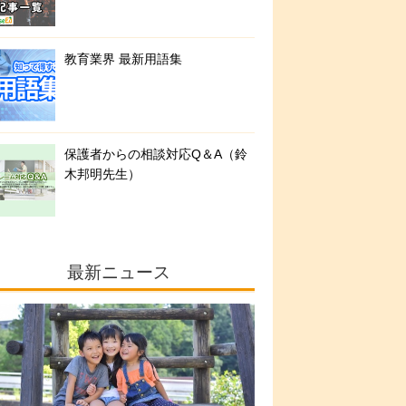
教育業界 最新用語集
保護者からの相談対応Q＆A（鈴
木邦明先生）
最新ニュース