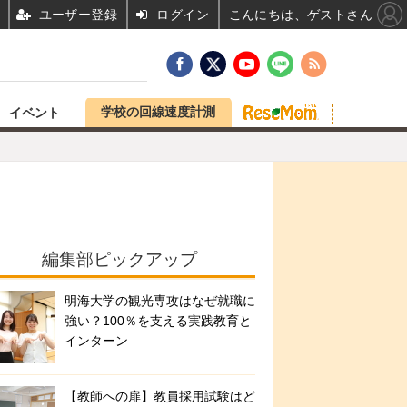
ユーザー登録
ログイン
こんにちは、ゲストさん
学校の回線速度計測
イベント
編集部ピックアップ
明海大学の観光専攻はなぜ就職に
強い？100％を支える実践教育と
インターン
【教師への扉】教員採用試験はど