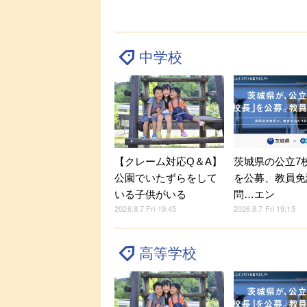
中学校
【クレーム対応Q＆A】
茨城県の公立7
公園でいたずらをして
を公募、教員免
いる子供がいる
問…エン
2026.8.7 Fri 19:45
2026.8.7 Fri 19:15
高等学校