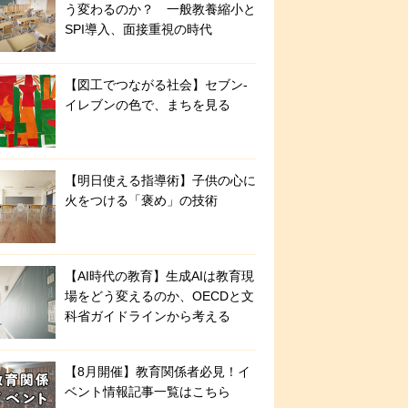
う変わるのか？ 一般教養縮小と
SPI導入、面接重視の時代
【図工でつながる社会】セブン‐
イレブンの色で、まちを見る
【明日使える指導術】子供の心に
火をつける「褒め」の技術
【AI時代の教育】生成AIは教育現
場をどう変えるのか、OECDと文
科省ガイドラインから考える
【8月開催】教育関係者必見！イ
ベント情報記事一覧はこちら