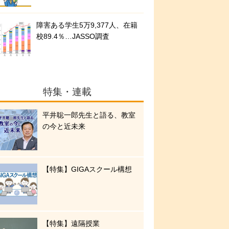
障害ある学生5万9,377人、在籍
校89.4％…JASSO調査
特集・連載
平井聡一郎先生と語る、教室
の今と近未来
【特集】GIGAスクール構想
【特集】遠隔授業