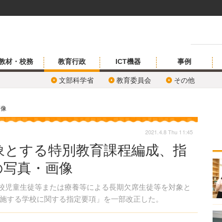
教材・校務
教育行政
ICT機器
事例
文部科学省
教育委員会
その他
画像
2021.4.8 Thu 11:45
象とする特別教育課程編成、指
の写真・画像
登校児童生徒等または療養等による長期欠席生徒等を対象と
施する学校に関する指定要項」を一部改正した。