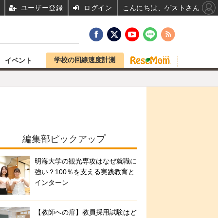
ユーザー登録
ログイン
こんにちは、ゲストさん
学校の回線速度計測
イベント
編集部ピックアップ
明海大学の観光専攻はなぜ就職に
強い？100％を支える実践教育と
インターン
【教師への扉】教員採用試験はど