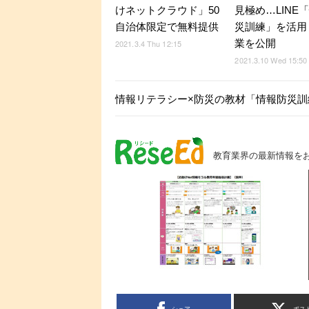
けネットクラウド」50
見極め…LINE
自治体限定で無料提供
災訓練」を活用
業を公開
2021.3.4 Thu 12:15
2021.3.10 Wed 15:50
情報リテラシー×防災の教材「情報防災訓練
教育業界の最新情報を
シェア
ポス