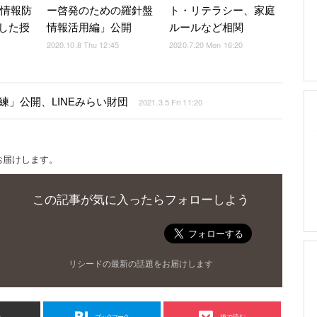
「情報防
ー啓発のための羅針盤
ト・リテラシー、家庭
した授
情報活用編」公開
ルールなど相関
2020.10.8 Thu 12:45
2020.7.20 Mon 16:20
」公開、LINEみらい財団
2021.3.5 Fri 11:20
お届けします。
この記事が気に入ったらフォローしよう
リシードの最新の話題をお届けします
ト
ブックマーク
後で読む