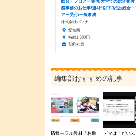
総合・フロアー受付/大学での総合受付
務事務のお仕事/週4日以下/駅近/総合
アー受付/一般事務
株式会社パソナ
愛知県
時給1,380円
契約社員
編集部おすすめの記事
情報モラル教材「お助
デマは「だいふ