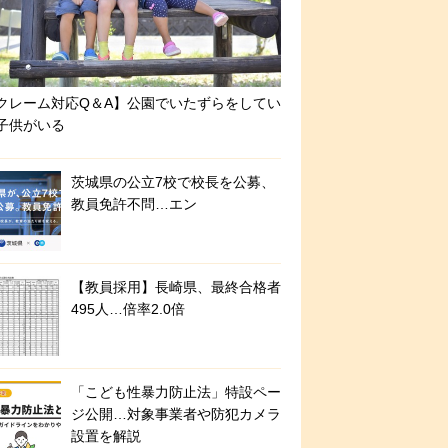
クレーム対応Q＆A】公園でいたずらをしてい
子供がいる
茨城県の公立7校で校長を公募、
教員免許不問…エン
【教員採用】長崎県、最終合格者
495人…倍率2.0倍
「こども性暴力防止法」特設ペー
ジ公開…対象事業者や防犯カメラ
設置を解説