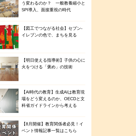
う変わるのか？ 一般教養縮小と
SPI導入、面接重視の時代
【図工でつながる社会】セブン‐
イレブンの色で、まちを見る
【明日使える指導術】子供の心に
火をつける「褒め」の技術
【AI時代の教育】生成AIは教育現
場をどう変えるのか、OECDと文
科省ガイドラインから考える
【8月開催】教育関係者必見！イ
ベント情報記事一覧はこちら