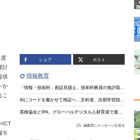
年度
シェア
ポスト
導計
情報教育
提供
トか
「情報・技術科」創設見据え、技術科教員の免許取得講座を全国実施…兵庫教育大
るこ
AIにコードを書かせて検証へ…文科省、次期学習指導要領で情報教育を抜本見直し
英検協会とIPA、グローバルデジタル人材育成で連携協定
ICT
編集部にメッセージを送る
報モ