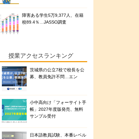
障害ある学生5万9,377人、在籍
校89.4％…JASSO調査
授業アクセスランキング
茨城県の公立7校で校長を公
募、教員免許不問…エン
小中高向け「フォーサイト手
帳」2027年度版発売、無料
サンプル受付
日本語教員試験、本番レベル