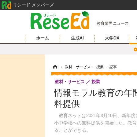
リシード メンバーズ
教育業界ニュース
ホーム
生成AI
大学DX
ホーム
›
教材・サービス
›
授業
›
記事
教材・サービス
授業
情報モラル教育の年
料提供
教育ネットは2021年3月10日、新年
小中学校への無料提供を開始した。教育
ることができる。