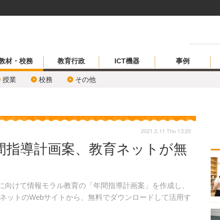
教材・校務
教育行政
ICT機器
事例
授業
校務
その他
2021.3.11 Thu 13:20
間指導計画案、教育ネットが無
度に向けて情報モラル教育の「年間指導計画案」を作成し、
ネットのWebサイトから、無料でダウンロードして活用す