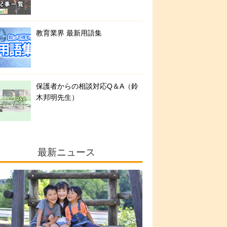
教育業界 最新用語集
保護者からの相談対応Q＆A（鈴
木邦明先生）
最新ニュース