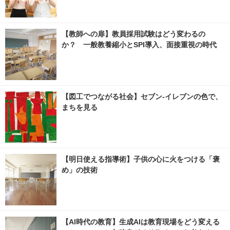
【教師への扉】教員採用試験はどう変わるの
か？ 一般教養縮小とSPI導入、面接重視の時代
【図工でつながる社会】セブン‐イレブンの色で、
まちを見る
【明日使える指導術】子供の心に火をつける「褒
め」の技術
【AI時代の教育】生成AIは教育現場をどう変える