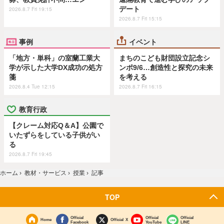
デート
2026.8.7 Fri 19:15
2026.8.7 Fri 15:15
事例
イベント
「地方・単科」の室蘭工業大
まちのこども財団設立記念シ
学が示した大学DX成功の処方
ンポ9/6…創造性と探究の未来
箋
を考える
2026.8.4 Tue 12:15
2026.8.7 Fri 16:15
教育行政
【クレーム対応Q＆A】公園で
いたずらをしている子供がい
る
2026.8.7 Fri 19:45
ホーム
›
教材・サービス
›
授業
›
記事
TOP
Official
Official
Official
Home
Official X
Facebook
YouTube
LINE