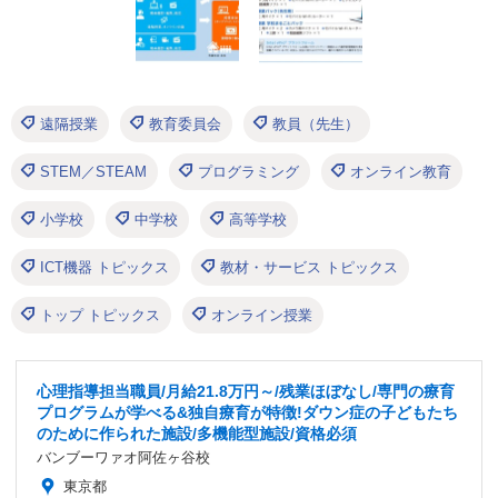
遠隔授業
教育委員会
教員（先生）
STEM／STEAM
プログラミング
オンライン教育
小学校
中学校
高等学校
ICT機器 トピックス
教材・サービス トピックス
トップ トピックス
オンライン授業
心理指導担当職員/月給21.8万円～/残業ほぼなし/専門の療育
プログラムが学べる&独自療育が特徴!ダウン症の子どもたち
のために作られた施設/多機能型施設/資格必須
バンブーワァオ阿佐ヶ谷校
東京都