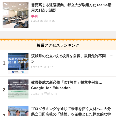
需要高まる遠隔授業、都立大が取組んだTeams活
用の利点と課題
事例
2020.5.20(水) 11:20
授業アクセスランキング
茨城県の公立7校で校長を公募、教員免許不問…エ
ン
2026.8.7 Fri 19:15
教員養成の新必修「ICT教育」授業事例集…
Google for Education
2023.3.15 Wed 12:15
プログラミングを通じて未来を拓く人材へ…大分
県立日田高校の「情報」を基盤とした探究的な学