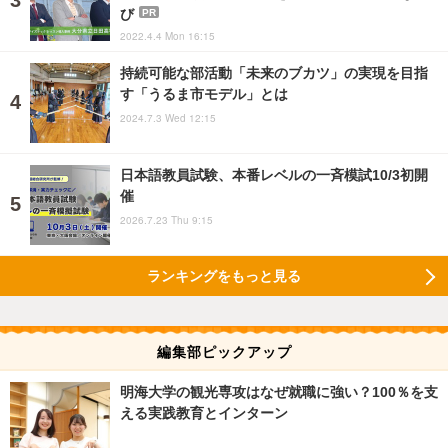
び
PR
2022.4.4 Mon 16:15
持続可能な部活動「未来のブカツ」の実現を目指
す「うるま市モデル」とは
2024.7.3 Wed 12:15
日本語教員試験、本番レベルの一斉模試10/3初開
催
2026.7.23 Thu 9:15
ランキングをもっと見る
編集部ピックアップ
明海大学の観光専攻はなぜ就職に強い？100％を支
える実践教育とインターン