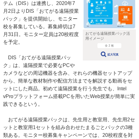
テム（DIS）は連携し、2020年7
月2日よりDIS「おてがる遠隔授業
パック」を提供開始し、モニター
校を募集している。募集締切は7
おてがる遠隔授業パック活
月31日。モニター定員は20校程度
用イメージ
を予定。
全 2 枚
拡大写真
DIS「おてがる遠隔授業パッ
ク」は、遠隔授業で必要なPCや
カメラなどの周辺機器を含み、それらの機器セットアップ
から、簡単な教材制作や配信方法までを解説する動画をセ
ットにした商品。初めて遠隔授業を行う先生でも、Intel
vProプラットフォーム搭載PCを用いたWeb授業が簡単に実
践できるという。
おてがる遠隔授業パックは、先生用と教室用、先生用2セ
ットと教室用1セットを組み合わせたまるごとパックの3種
類ある。モニター校募集キャンペーンでは、20校程度を対