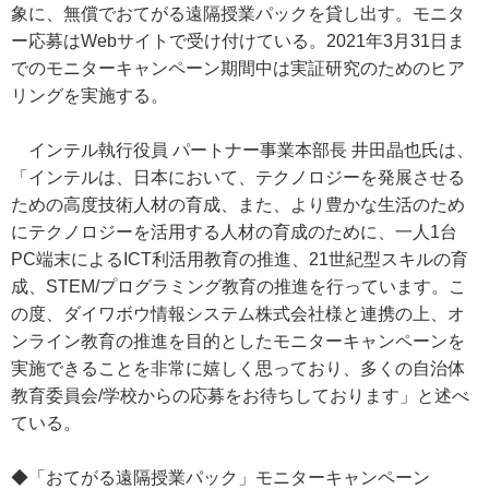
象に、無償でおてがる遠隔授業パックを貸し出す。モニタ
ー応募はWebサイトで受け付けている。2021年3月31日ま
でのモニターキャンペーン期間中は実証研究のためのヒア
リングを実施する。
インテル執行役員 パートナー事業本部長 井田晶也氏は、
「インテルは、日本において、テクノロジーを発展させる
ための高度技術人材の育成、また、より豊かな生活のため
にテクノロジーを活用する人材の育成のために、一人1台
PC端末によるICT利活用教育の推進、21世紀型スキルの育
成、STEM/プログラミング教育の推進を行っています。こ
の度、ダイワボウ情報システム株式会社様と連携の上、オ
ンライン教育の推進を目的としたモニターキャンペーンを
実施できることを非常に嬉しく思っており、多くの自治体
教育委員会/学校からの応募をお待ちしております」と述べ
ている。
◆「おてがる遠隔授業パック」モニターキャンペーン