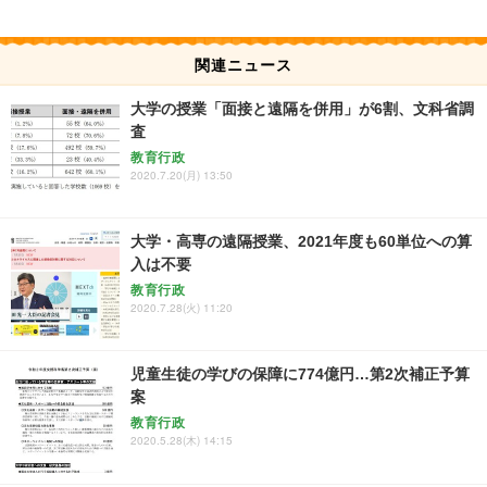
関連ニュース
大学の授業「面接と遠隔を併用」が6割、文科省調
査
教育行政
2020.7.20(月) 13:50
大学・高専の遠隔授業、2021年度も60単位への算
入は不要
教育行政
2020.7.28(火) 11:20
児童生徒の学びの保障に774億円…第2次補正予算
案
教育行政
2020.5.28(木) 14:15