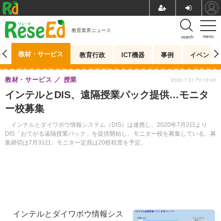
教育業界ニュース
menu
search
教材・サービス
測
教育行政
ICT機器
事例
イベント
教材・サービス
授業
2020.7.31 Fri 10:45
インテルとDIS、遠隔授業パック提供…モニタ
ー校募集
インテルとダイワボウ情報システム（DIS）は連携し、2020年7月2日より
DIS「おてがる遠隔授業パック」を提供開始し、モニター校を募集している。募
集締切は7月31日。モニター定員は20校程度を予定。
インテルとダイワボウ情報シス