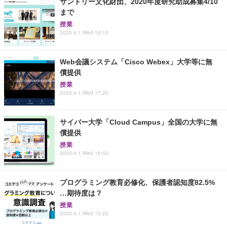
サントリー文化財団、2020年度研究助成募集4/10
まで
授業
2020.4.1 Wed 18:15
Web会議システム「Cisco Webex」大学等に無
償提供
授業
2020.4.1 Wed 17:20
サイバー大学「Cloud Campus」全国の大学に無
償提供
授業
2020.4.1 Wed 16:50
プログラミング教育必修化、保護者認知度82.5%
…期待度は？
授業
2020.4.1 Wed 15:20