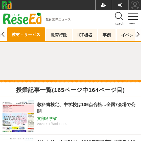
教育業界ニュース
menu
search
教材・サービス
測
教育行政
ICT機器
事例
イベント
授業記事一覧(165ページ中164ページ目)
教科書検定、中学校は106点合格…全国7会場で公
開
文部科学省
2020.4.1 Wed 19:20