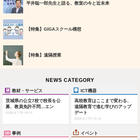
平井聡一郎先生と語る、教室の今と近未来
【特集】GIGAスクール構想
【特集】遠隔授業
NEWS CATEGORY
教材・サービス
ICT機器
茨城県の公立7校で校長を公
高校教育はここまで変わる、
募、教員免許不問…エン
遠隔教育で進む学びのアップ
デート
2026.8.7 Fri 19:15
2026.8.7 Fri 15:15
事例
イベント