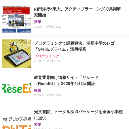
内田洋行×東大、アクティブラーニングで共同研
究開始
授業
2020.4.1 Wed 12:20
プログラミングで課題解決、清新中学のレゴ
「SPIKEプライム」活用授業
プログラミング
2020.4.1 Wed 12:20
教育業界向け情報サイト「リシード
（ReseEd）」2020年4月1日開設
授業
2020.4.1 Wed 11:05
光文書院、トータル採点パッケージを全国小学校
に提供
授業