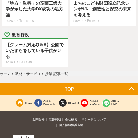
「地方・単科」の室蘭工業大
まちのこども財団設立記念シ
学が示した大学DX成功の処方
ンポ9/6…創造性と探究の未来
箋
を考える
2026.8.4 Tue 12:15
2026.8.7 Fri 16:15
教育行政
【クレーム対応Q＆A】公園で
いたずらをしている子供がい
る
2026.8.7 Fri 19:45
ホーム
›
教材・サービス
›
授業 記事一覧
TOP
Official
Official
Official
Home
Official X
Facebook
YouTube
LINE
お問合せ
広告掲載
会社概要
リシードについて
個人情報保護方針