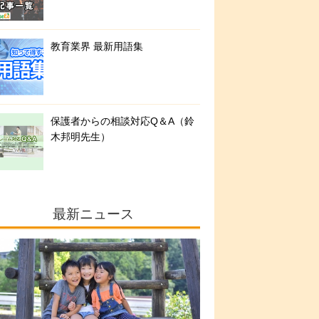
教育業界 最新用語集
保護者からの相談対応Q＆A（鈴
木邦明先生）
最新ニュース