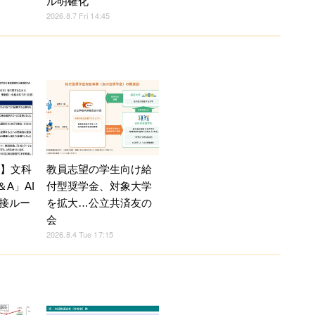
ル明確化
2026.8.7 Fri 14:45
7】文科
教員志望の学生向け給
A」AI
付型奨学金、対象大学
接ルー
を拡大…公立共済友の
会
2026.8.4 Tue 17:15