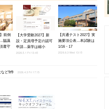
7】前倒
【共通テスト2027】実
【大学受験2027】新
…協議
施要項公表…本試験は
設・定員増予定の認可
項遵守
1/16・17
申請…薬学は縮小
2026.6.3 Wed 13:15
2026.5.1 Fri 13:45
など9件
2026.4.3 Fri 17:15