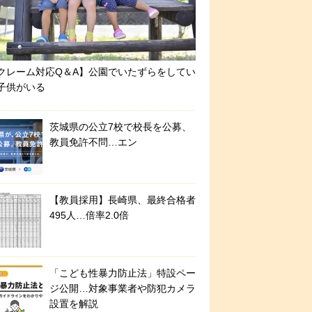
クレーム対応Q＆A】公園でいたずらをしてい
子供がいる
茨城県の公立7校で校長を公募、
教員免許不問…エン
【教員採用】長崎県、最終合格者
495人…倍率2.0倍
「こども性暴力防止法」特設ペー
ジ公開…対象事業者や防犯カメラ
設置を解説