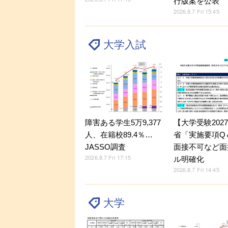
行版案を公表
2026.8.7 Fri 15:45
大学入試
障害ある学生5万9,377
【大学受験202
人、在籍校89.4％…
省「実施要項Q＆
JASSO調査
面接不可など面
2026.8.7 Fri 17:15
ル明確化
2026.8.7 Fri 14:45
大学