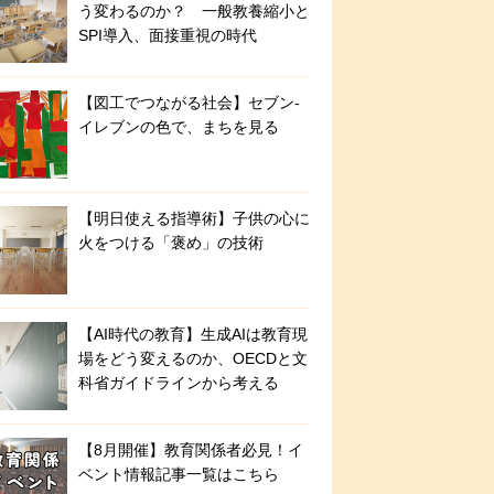
う変わるのか？ 一般教養縮小と
SPI導入、面接重視の時代
【図工でつながる社会】セブン‐
イレブンの色で、まちを見る
【明日使える指導術】子供の心に
火をつける「褒め」の技術
【AI時代の教育】生成AIは教育現
場をどう変えるのか、OECDと文
科省ガイドラインから考える
【8月開催】教育関係者必見！イ
ベント情報記事一覧はこちら