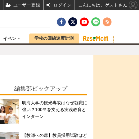
ユーザー登録
ログイン
こんにちは、ゲストさん
学校の回線速度計測
イベント
編集部ピックアップ
明海大学の観光専攻はなぜ就職に
強い？100％を支える実践教育と
インターン
【教師への扉】教員採用試験はど