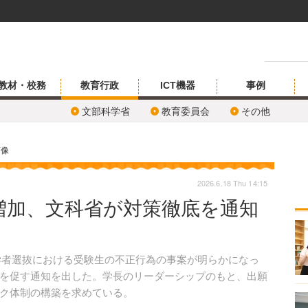
教材・校務
教育行政
ICT機器
事例
文部科学省
教育委員会
その他
画像
2026.6.18 Thu 14:15
増加、文科省が対策徹底を通知
入学者選抜における受験生の不正行為の事案が明らかになっ
を促す通知を出した。学長のリーダーシップのもと、出願
ク体制の構築を求めている。