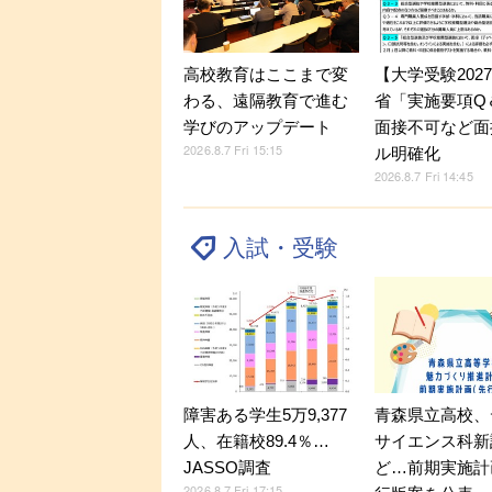
【大学受験202
高校教育はここまで変
省「実施要項Q＆
わる、遠隔教育で進む
面接不可など面
学びのアップデート
2026.8.7 Fri 15:15
ル明確化
2026.8.7 Fri 14:45
入試・受験
障害ある学生5万9,377
青森県立高校、
人、在籍校89.4％…
サイエンス科新
JASSO調査
ど…前期実施計
2026.8.7 Fri 17:15