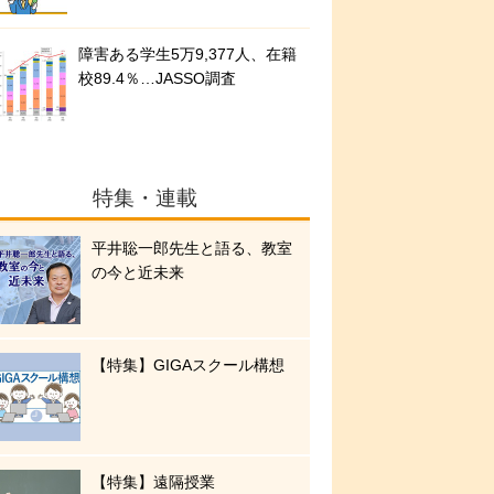
障害ある学生5万9,377人、在籍
校89.4％…JASSO調査
特集・連載
平井聡一郎先生と語る、教室
の今と近未来
【特集】GIGAスクール構想
【特集】遠隔授業