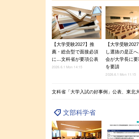
【大学受験2027】推
【大学受験202
薦・総合型で面接必須
し選抜の是正へ
に…文科省が要項公表
会が大学長に要
を要請
2026.6.1 Mon 14:15
2026.6.1 Mon 11:15
文科省「大学入試の好事例」公表、東北大
文部科学省