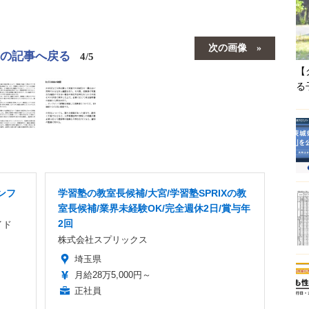
次の画像
この記事へ戻る
4/5
【
る
ンフ
学習塾の教室長候補/大宮/学習塾SPRIXの教
室長候補/業界未経験OK/完全週休2日/賞与年
2回
イド
株式会社スプリックス
埼玉県
月給28万5,000円～
正社員