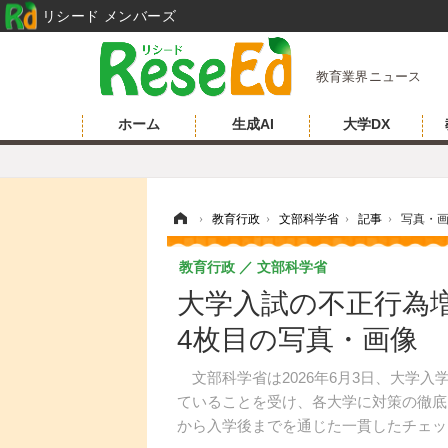
リシード メンバーズ
教育業界ニュース
ホーム
生成AI
大学DX
ホーム
›
教育行政
›
文部科学省
›
記事
›
写真・
教育行政
文部科学省
大学入試の不正行為
4枚目の写真・画像
文部科学省は2026年6月3日、大学
ていることを受け、各大学に対策の徹底
から入学後までを通じた一貫したチェッ