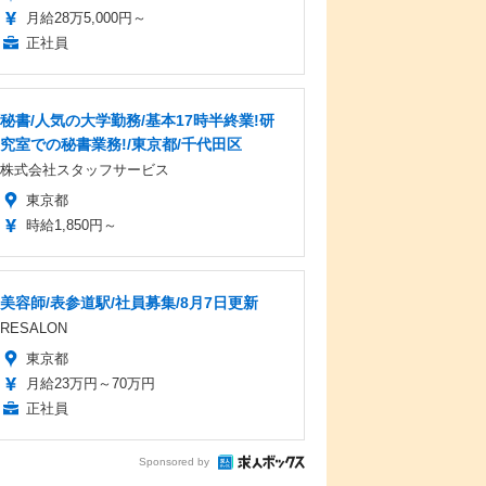
月給28万5,000円～
正社員
秘書/人気の大学勤務/基本17時半終業!研
究室での秘書業務!/東京都/千代田区
株式会社スタッフサービス
東京都
時給1,850円～
美容師/表参道駅/社員募集/8月7日更新
RESALON
東京都
月給23万円～70万円
正社員
Sponsored by