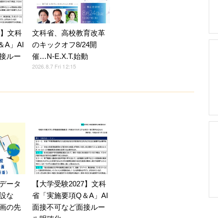
7】文科
文科省、高校教育改革
A」AI
のキックオフ8/24開
接ルー
催…N-E.X.T.始動
2026.8.7 Fri 12:15
【大学受験2027】文科
データ
省「実施要項Q＆A」AI
設な
面接不可など面接ルー
画の先