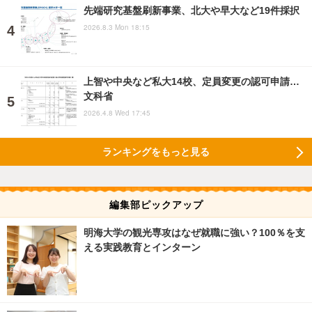
先端研究基盤刷新事業、北大や早大など19件採択
2026.8.3 Mon 18:15
上智や中央など私大14校、定員変更の認可申請…
文科省
2026.4.8 Wed 17:45
ランキングをもっと見る
編集部ピックアップ
明海大学の観光専攻はなぜ就職に強い？100％を支
える実践教育とインターン