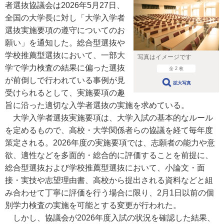
者選抜協議会は2026年5月27日、
全国の大学長に対し「大学入学者
選抜実施要項の遵守についてのお
願い」を通知した。総合型選抜や
学校推薦型選抜において、一部大
写真はイメージです
学で学力検査の結果に偏った選抜
全 2 枚
が前倒しで行われている事例が見
拡大写真
受けられるとして、実施要項の趣
旨に沿った適切な入学者選抜の実施を求めている。
大学入学者選抜実施要項は、大学入試の基本的なルール
を定めるもので、高校・大学関係者らの協議を経て毎年度
策定される。2026年度の実施要項では、志願者の能力や意
欲、適性などを多面的・総合的に評価することを前提に、
総合型選抜および学校推薦型選抜において、小論文・面
接・実技や志望理由書、高校から提出される資料などと組
み合わせて丁寧に評価を行う場合に限り、2月1日以前の個
別学力検査の実施を可能とする変更が行われた。
しかし、協議会が2026年度入試の状況を確認した結果、