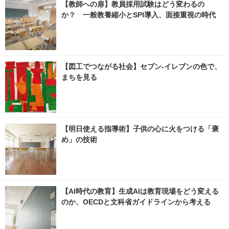
【教師への扉】教員採用試験はどう変わるの
か？ 一般教養縮小とSPI導入、面接重視の時代
【図工でつながる社会】セブン‐イレブンの色で、
まちを見る
【明日使える指導術】子供の心に火をつける「褒
め」の技術
【AI時代の教育】生成AIは教育現場をどう変える
のか、OECDと文科省ガイドラインから考える