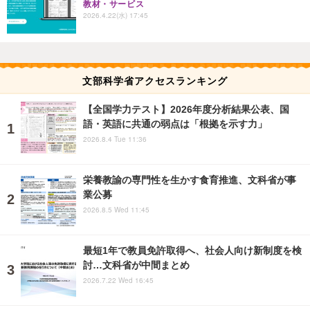
教材・サービス
2026.4.22(水) 17:45
文部科学省アクセスランキング
【全国学力テスト】2026年度分析結果公表、国
語・英語に共通の弱点は「根拠を示す力」
2026.8.4 Tue 11:36
栄養教諭の専門性を生かす食育推進、文科省が事
業公募
2026.8.5 Wed 11:45
最短1年で教員免許取得へ、社会人向け新制度を検
討…文科省が中間まとめ
2026.7.22 Wed 16:45