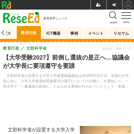
教育業界ニュース
menu
search
教育行政
ービス
ICT機器
事例
イベント
リセマム
教育行政
文部科学省
2026.6.1 Mon 11:15
【大学受験2027】前倒し選抜の是正へ…協議会
が大学長に要項遵守を要請
文部科学省が設置する大学入学者選抜協議会は2026年5月27日、全国の大学
長に対し「大学入学者選抜実施要項の遵守についてのお願い」を通知した。一
部大学で「一般選抜の前倒し」とみられる事例が行われていたとして、実施要
項の趣旨に沿った適切な入学者選抜の実施を求めている。
文部科学省が設置する大学入学