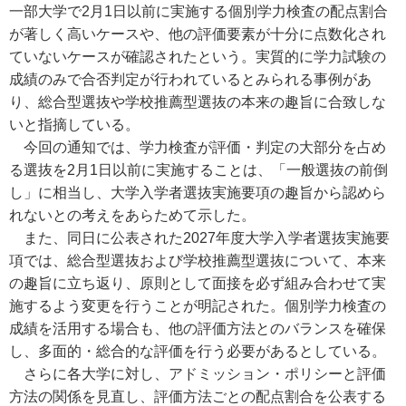
一部大学で2月1日以前に実施する個別学力検査の配点割合
が著しく高いケースや、他の評価要素が十分に点数化され
ていないケースが確認されたという。実質的に学力試験の
成績のみで合否判定が行われているとみられる事例があ
り、総合型選抜や学校推薦型選抜の本来の趣旨に合致しな
いと指摘している。
今回の通知では、学力検査が評価・判定の大部分を占め
る選抜を2月1日以前に実施することは、「一般選抜の前倒
し」に相当し、大学入学者選抜実施要項の趣旨から認めら
れないとの考えをあらためて示した。
また、同日に公表された2027年度大学入学者選抜実施要
項では、総合型選抜および学校推薦型選抜について、本来
の趣旨に立ち返り、原則として面接を必ず組み合わせて実
施するよう変更を行うことが明記された。個別学力検査の
成績を活用する場合も、他の評価方法とのバランスを確保
し、多面的・総合的な評価を行う必要があるとしている。
さらに各大学に対し、アドミッション・ポリシーと評価
方法の関係を見直し、評価方法ごとの配点割合を公表する