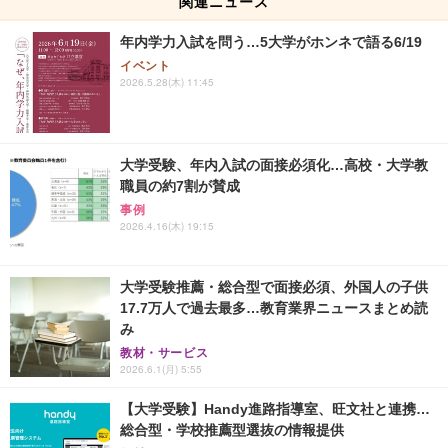
関連ニュース
年内学力入試を問う…5大学がホンネで語る6/19
イベント
2026.5.28(木) 11:45
大学受験、年内入試の面接必須化…高校・大学教
職員の約7割が賛成
事例
2026.4.16(木) 19:15
大学受験推薦・総合型で面接必須、外国人の子供
17.7万人で過去最多…教育業界ニュースまとめ読
み
教材・サービス
2026.6.1(月) 5:55
【大学受験】Handy進路指導室、旺文社と連携…
総合型・学校推薦型選抜の情報提供