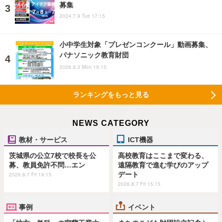
募集
2024.7.9 Tue 17:15
小中学生対象「プレゼンコンクール」動画募集、
パナソニック教育財団
2026.8.3 Mon 19:15
ランキングをもっと見る
NEWS CATEGORY
教材・サービス
ICT機器
茨城県の公立7校で校長を公
高校教育はここまで変わる、
募、教員免許不問…エン
遠隔教育で進む学びのアップ
デート
2026.8.7 Fri 19:15
2026.8.7 Fri 15:15
事例
イベント