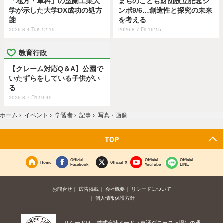
「地方・単科」の室蘭工業大
まちのこども財団設立記念シ
学が示した大学DX成功の処方
ンポ9/6…創造性と探究の未来
箋
を考える
2026.8.4 Tue 12:15
2026.8.7 Fri 16:15
教育行政
【クレーム対応Q＆A】公園で
いたずらをしている子供がい
る
2026.8.7 Fri 19:45
ホーム
›
イベント
›
学習者
›
記事
›
写真・画像
TOP
Official
Official
Official
Home
Official X
Facebook
YouTube
LINE
お問合せ
広告掲載
会社概要
リシードについて
個人情報保護方針
リシードは、株式会社イード（東証グロース上場）の運