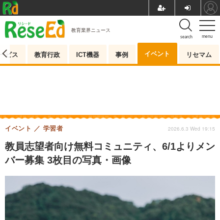
教育業界ニュース
menu
search
イベント
ービス
教育行政
ICT機器
事例
リセマム
イベント
学習者
2026.6.3 Wed 19:15
教員志望者向け無料コミュニティ、6/1よりメン
バー募集 3枚目の写真・画像