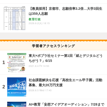
【教員採用】京都市、志願倍率3.2倍…大学3回生
は359人志願
教育行政
2026.6.2(火) 18:15
学習者アクセスランキング
東大×ポプラ社セミナー第1回「紙とデジタルどう
ちがう？」6/15
2021.6.4 Fri 14:50
社会課題解決を応援「高校生エール甲子園」活動
募集、最大20万円支援
2026.8.5 Wed 17:45
AI×教育「妄想アイデアオーディション」7/28まで