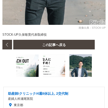
画像出典：STOCK-UP
STOCK-UP久保敬寛代表取締役
この記事へ戻る
助産師/クリニック/4週8休以上, 2交代制
産婦人科瀬尾医院
東京都