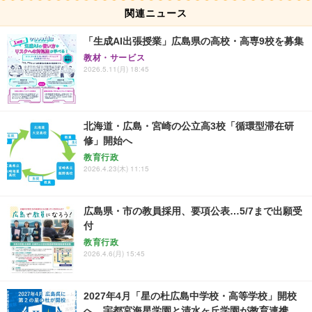
関連ニュース
「生成AI出張授業」広島県の高校・高専9校を募集
教材・サービス
2026.5.11(月) 18:45
北海道・広島・宮崎の公立高3校「循環型滞在研
修」開始へ
教育行政
2026.4.23(木) 11:15
広島県・市の教員採用、要項公表…5/7まで出願受
付
教育行政
2026.4.6(月) 15:45
2027年4月「星の杜広島中学校・高等学校」開校
へ、宇都宮海星学園と清水ヶ丘学園が教育連携