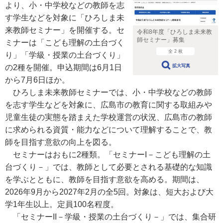
より、小・中学校などの教師を志
す学生などを対象に「ひろしま未
来教師セミナー」を開催する。セ
令和8年度「ひろしま未来教
師セミナー」募集
ミナーは「こども理解の土台づく
全 2 枚
り」「学級・授業の土台づくり」
の2種を開催。申込期間は6月1日
拡大写真
から7月6日ほか。
ひろしま未来教師セミナーでは、小・中学校などの教師
を志す学生などを対象に、広島市の教育に関する取組みや
児童生徒の実態を踏まえた学校運営の状況、広島市の教師
に求められる資質・能力などについて理解することで、教
師を目指す意欲の向上を図る。
セミナーはおもに2種類。「セミナーI－こども理解の土
台づくり－」では、教師として必要とされる基礎的な知識
を学ぶとともに、教師を目指す意欲を高める。期間は、
2026年9月から2027年2月の全5回。対象は、短大および大
学1年生以上。定員100名程度。
「セミナーII－学級・授業の土台づくり－」では、集合研