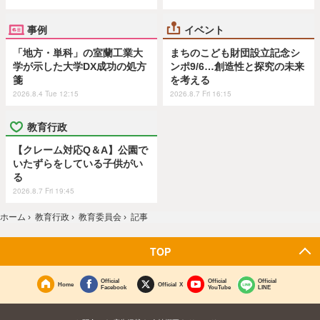
事例
イベント
「地方・単科」の室蘭工業大
まちのこども財団設立記念シ
学が示した大学DX成功の処方
ンポ9/6…創造性と探究の未来
箋
を考える
2026.8.4 Tue 12:15
2026.8.7 Fri 16:15
教育行政
【クレーム対応Q＆A】公園で
いたずらをしている子供がい
る
2026.8.7 Fri 19:45
ホーム
›
教育行政
›
教育委員会
›
記事
TOP
Official
Official
Official
Home
Official X
Facebook
YouTube
LINE