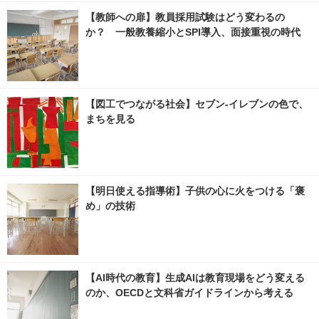
【教師への扉】教員採用試験はどう変わるの
か？ 一般教養縮小とSPI導入、面接重視の時代
【図工でつながる社会】セブン‐イレブンの色で、
まちを見る
【明日使える指導術】子供の心に火をつける「褒
め」の技術
【AI時代の教育】生成AIは教育現場をどう変える
のか、OECDと文科省ガイドラインから考える