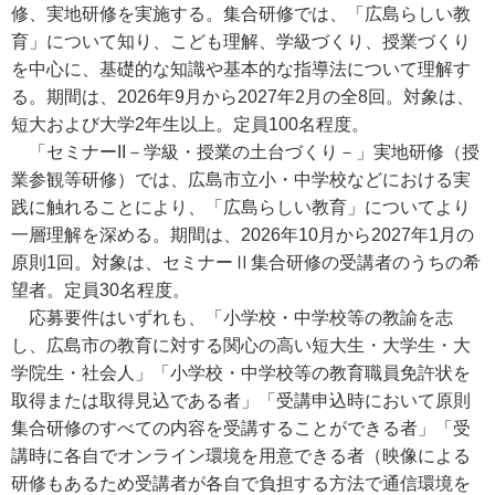
修、実地研修を実施する。集合研修では、「広島らしい教
育」について知り、こども理解、学級づくり、授業づくり
を中心に、基礎的な知識や基本的な指導法について理解す
る。期間は、2026年9月から2027年2月の全8回。対象は、
短大および大学2年生以上。定員100名程度。
「セミナーII－学級・授業の土台づくり－」実地研修（授
業参観等研修）では、広島市立小・中学校などにおける実
践に触れることにより、「広島らしい教育」についてより
一層理解を深める。期間は、2026年10月から2027年1月の
原則1回。対象は、セミナーⅡ集合研修の受講者のうちの希
望者。定員30名程度。
応募要件はいずれも、「小学校・中学校等の教諭を志
し、広島市の教育に対する関心の高い短大生・大学生・大
学院生・社会人」「小学校・中学校等の教育職員免許状を
取得または取得見込である者」「受講申込時において原則
集合研修のすべての内容を受講することができる者」「受
講時に各自でオンライン環境を用意できる者（映像による
研修もあるため受講者が各自で負担する方法で通信環境を