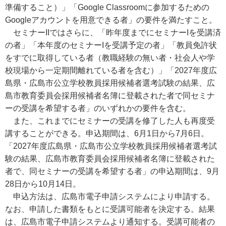
準備すること）」「Google Classroomに参加するための
Googleアカウントを用意できる者」の要件を満たすこと。
セミナーIIではさらに、「昨年度までにセミナーIを受講済
の者」「本年度のセミナーIを受講予定の者」「教員免許状
をすでに取得している者（教職経験の無い者・社会人や学
校現場から一定期間離れている者を含む）」「2027年度広
島県・広島市公立学校教員採用候補者選考試験の結果、広
島市教育委員会採用候補者名簿に登載された者で同セミナ
ーの受講を希望する者」のいずれかの要件を含む。
また、これまでにセミナーの受講を修了した人も再度受
講することができる。申込期間は、6月1日から7月6日。
「2027年度広島県・広島市公立学校教員採用候補者選考試
験の結果、広島市教育委員会採用候補者名簿に登載された
者で、同セミナーの受講を希望する者」の申込期間は、9月
28日から10月14日。
申込方法は、広島市電子申請システムにより申請する。
なお、申請した書類をもとに受講可能者を決定する。結果
は、広島市電子申請システムより通知する。受講可能者の