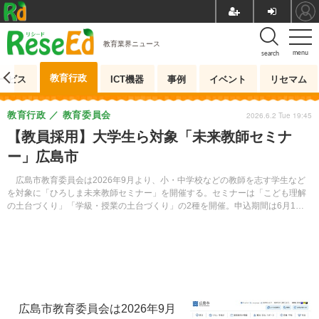
教育業界ニュース
menu
search
教育行政
ービス
ICT機器
事例
イベント
リセマム
教育行政
教育委員会
2026.6.2 Tue 19:45
【教員採用】大学生ら対象「未来教師セミナ
ー」広島市
広島市教育委員会は2026年9月より、小・中学校などの教師を志す学生など
を対象に「ひろしま未来教師セミナー」を開催する。セミナーは「こども理解
の土台づくり」「学級・授業の土台づくり」の2種を開催。申込期間は6月1日
から7月6日ほか。
広島市教育委員会は2026年9月