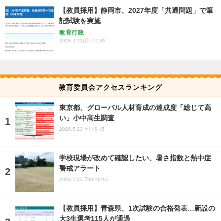
【教員採用】静岡市、2027年度「共通問題」で筆
記試験を実施
教育行政
2026.4.13(月) 14:45
教育委員会アクセスランキング
東京都、グローバル人材育成の達成度「総じて高
い」小中高生調査
2025.5.23 Fri 15:15
学校現場が改めて確認したい、暑さ指数と熱中症
警戒アラート
2026.7.23 Thu 16:45
【教員採用】青森県、1次試験の合格発表…新設の
大3生選考115人が通過