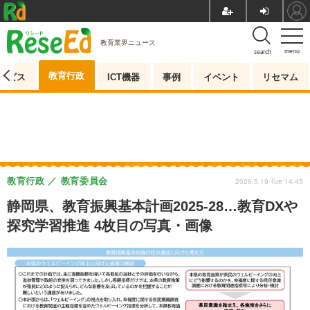
教育業界ニュース
menu
search
教育行政
ービス
ICT機器
事例
イベント
リセマム
教育行政
教育委員会
2026.5.19 Tue 14:45
静岡県、教育振興基本計画2025-28…教育DXや
探究学習推進 4枚目の写真・画像