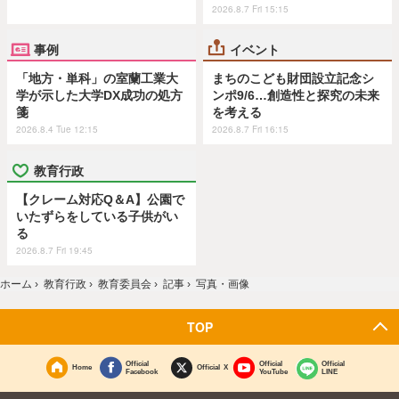
2026.8.7 Fri 15:15
事例
イベント
「地方・単科」の室蘭工業大
まちのこども財団設立記念シ
学が示した大学DX成功の処方
ンポ9/6…創造性と探究の未来
箋
を考える
2026.8.4 Tue 12:15
2026.8.7 Fri 16:15
教育行政
【クレーム対応Q＆A】公園で
いたずらをしている子供がい
る
2026.8.7 Fri 19:45
ホーム
›
教育行政
›
教育委員会
›
記事
›
写真・画像
TOP
Official
Official
Official
Home
Official X
Facebook
YouTube
LINE